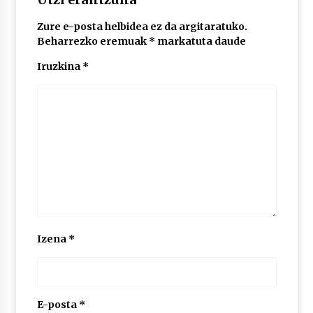
Zure e-posta helbidea ez da argitaratuko.
POTTO: San Pedro jaietako bertso-saioa
Beharrezko eremuak
*
markatuta daude
2026/07/09
Iruzkina
*
Larunbatean Plentziako Itsas Martxa ospatuko
da
2026/07/07
LIBURUEN ERREPUBLIKA TXIKIA: Hiragana akats
isil batekin dator beti
2026/07/07
Auritz Iñurrietaren margoak ikusgai
Izena
*
Uribitarte40 aretoan
2026/07/03
SOINUGELA: Paul McCartney eta Ringo Starr-en
lan berriak
E-posta
*