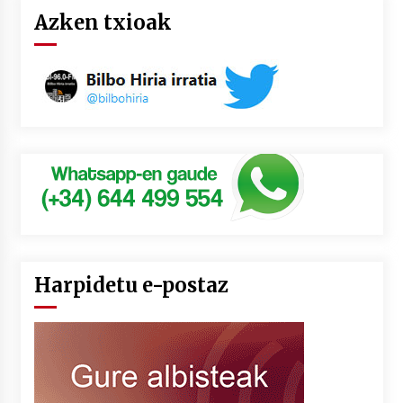
Azken txioak
Harpidetu e-postaz