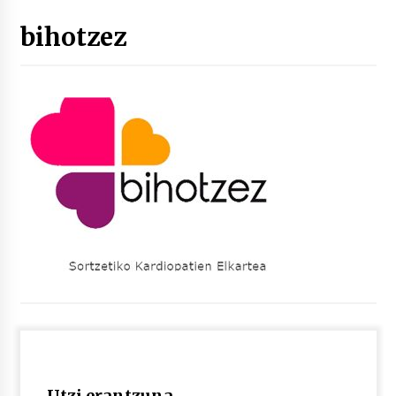
bihotzez
“Hiztegi bat” Gorka Urbizuk idatzitako letren
hiztegia
2026/07/23
Bakaikuko barnetegitik gazteek egindako saio
berezia
2026/07/16
Tuba eta bonbardinoaren astea, Bilboko
Kontserbatorioan protagonista
2026/07/16
Auzoportala : 1×04 Auzofoniak
2026/07/15
Gaur abitua da Bilbao bbk live jaialdia
2026/07/09
Utzi erantzuna