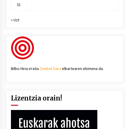
31
« Uzt
Bilbo Hiria irratia
Zenbat Gara
elkartearen ekimena da.
Lizentzia orain!