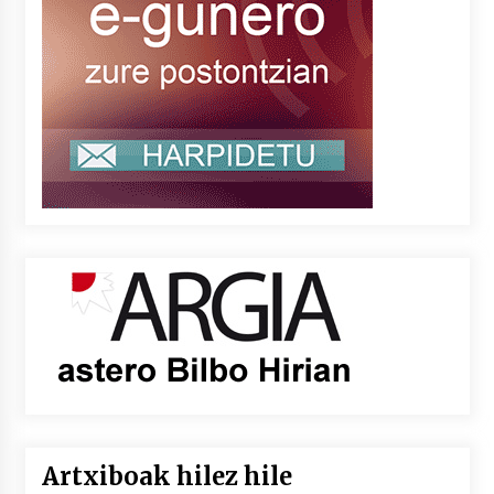
Artxiboak hilez hile