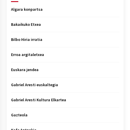
Algara konpartsa
Bakaikuko Etxea
Bilbo Hiria irratia
Erroa argitaletxea
Euskara jendea
Gabriel Aresti euskaltegia
Gabriel Aresti Kultura Elkartea
Gazteola