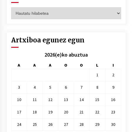
Artxiboak
hilez
hile
Artxiboa egunez egun
2026(e)ko abuztua
A
A
A
O
O
L
I
1
2
3
4
5
6
7
8
9
10
11
12
13
14
15
16
17
18
19
20
21
22
23
24
25
26
27
28
29
30