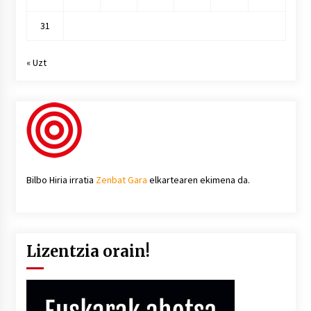
31
« Uzt
Bilbo Hiria irratia
Zenbat Gara
elkartearen ekimena da.
Lizentzia orain!