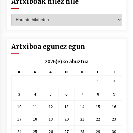
Artxiboak hilez hile
Artxiboak
hilez
hile
Artxiboa egunez egun
2026(e)ko abuztua
A
A
A
O
O
L
I
1
2
3
4
5
6
7
8
9
10
11
12
13
14
15
16
17
18
19
20
21
22
23
24
25
26
27
28
29
30