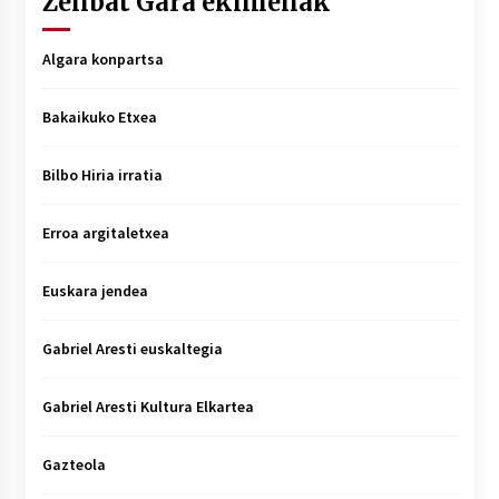
Zenbat Gara ekimenak
Algara konpartsa
Bakaikuko Etxea
Bilbo Hiria irratia
Erroa argitaletxea
Euskara jendea
Gabriel Aresti euskaltegia
Gabriel Aresti Kultura Elkartea
Gazteola