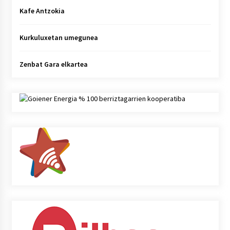
Kafe Antzokia
Kurkuluxetan umegunea
Zenbat Gara elkartea