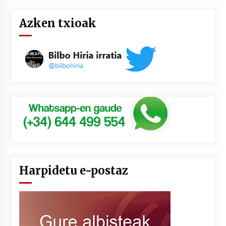
Azken txioak
Harpidetu e-postaz