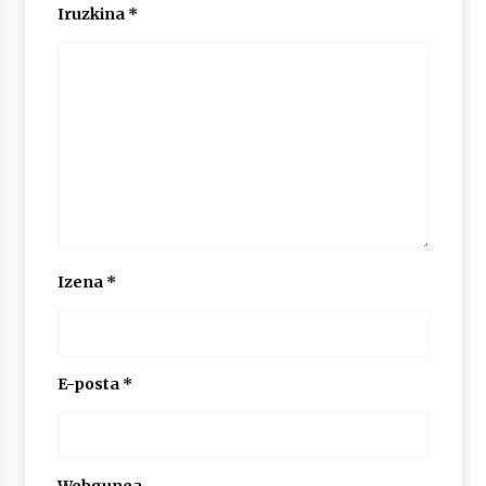
Iruzkina
*
POTTO: San Pedro jaietako bertso-saioa
2026/07/09
Larunbatean Plentziako Itsas Martxa ospatuko
da
2026/07/07
LIBURUEN ERREPUBLIKA TXIKIA: Hiragana akats
isil batekin dator beti
Izena
*
2026/07/07
Auritz Iñurrietaren margoak ikusgai
Uribitarte40 aretoan
E-posta
*
2026/07/03
SOINUGELA: Paul McCartney eta Ringo Starr-en
lan berriak