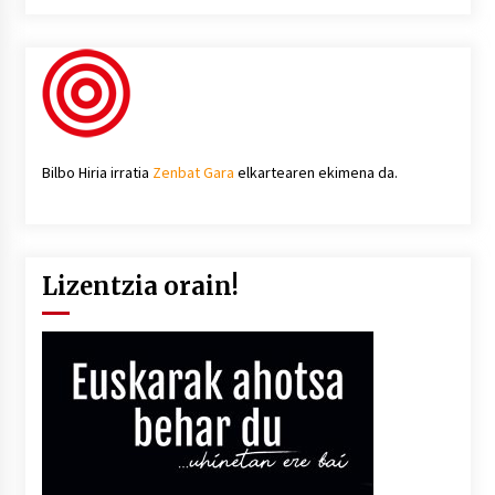
Bilbo Hiria irratia
Zenbat Gara
elkartearen ekimena da.
Lizentzia orain!