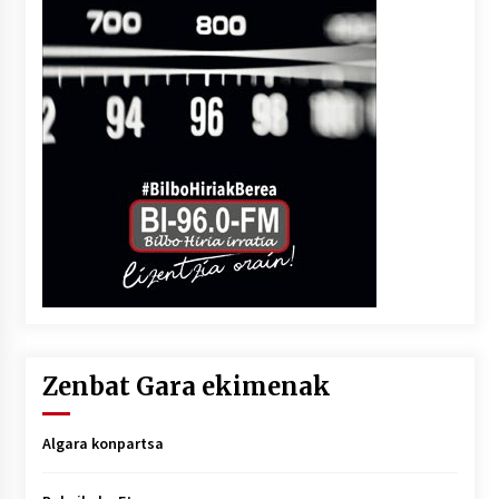
Zenbat Gara ekimenak
Algara konpartsa