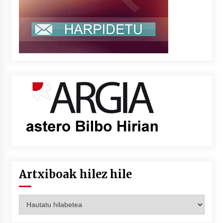
Artxiboak hilez hile
Artxiboak
hilez
hile