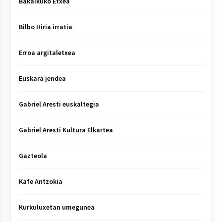
Bakaikuko Etxea
Bilbo Hiria irratia
Erroa argitaletxea
Euskara jendea
Gabriel Aresti euskaltegia
Gabriel Aresti Kultura Elkartea
Gazteola
Kafe Antzokia
Kurkuluxetan umegunea