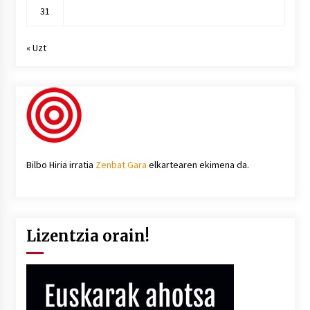
31
« Uzt
Bilbo Hiria irratia
Zenbat Gara
elkartearen ekimena da.
Lizentzia orain!