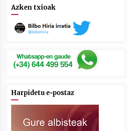
Azken txioak
Harpidetu e-postaz