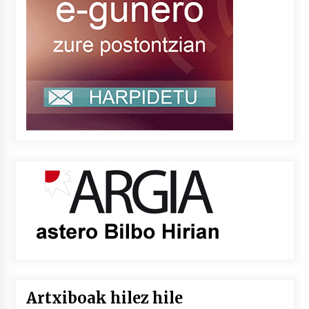
Artxiboak hilez hile