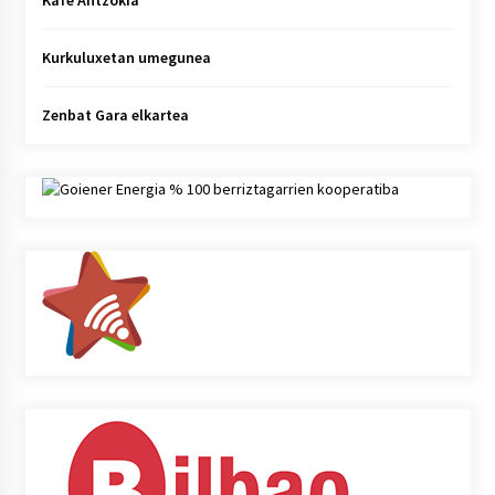
Kafe Antzokia
Kurkuluxetan umegunea
Zenbat Gara elkartea