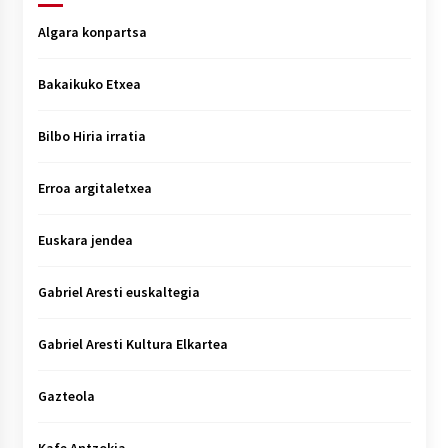
Algara konpartsa
Bakaikuko Etxea
Bilbo Hiria irratia
Erroa argitaletxea
Euskara jendea
Gabriel Aresti euskaltegia
Gabriel Aresti Kultura Elkartea
Gazteola