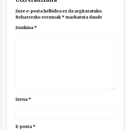
Zure e-posta helbidea ez da argitaratuko.
POTTO: San Pedro jaietako bertso-saioa
Beharrezko eremuak
*
markatuta daude
2026/07/09
Iruzkina
*
Larunbatean Plentziako Itsas Martxa ospatuko
da
2026/07/07
LIBURUEN ERREPUBLIKA TXIKIA: Hiragana akats
isil batekin dator beti
2026/07/07
Auritz Iñurrietaren margoak ikusgai
Izena
*
Uribitarte40 aretoan
2026/07/03
SOINUGELA: Paul McCartney eta Ringo Starr-en
lan berriak
E-posta
*