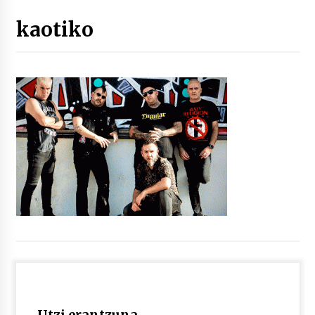
kaotiko
“Hiztegi bat” Gorka Urbizuk idatzitako letren
hiztegia
2026/07/23
Bakaikuko barnetegitik gazteek egindako saio
berezia
2026/07/16
Tuba eta bonbardinoaren astea, Bilboko
Kontserbatorioan protagonista
2026/07/16
Auzoportala : 1×04 Auzofoniak
2026/07/15
Gaur abitua da Bilbao bbk live jaialdia
2026/07/09
Utzi erantzuna