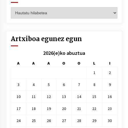
Artxiboak
hilez
hile
Artxiboa egunez egun
2026(e)ko abuztua
A
A
A
O
O
L
I
1
2
3
4
5
6
7
8
9
10
11
12
13
14
15
16
17
18
19
20
21
22
23
24
25
26
27
28
29
30