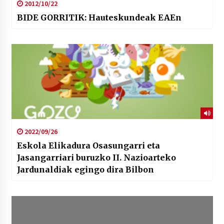
2012/10/22
BIDE GORRITIK: Hauteskundeak EAEn
2022/09/26
Eskola Elikadura Osasungarri eta
Jasangarriari buruzko II. Nazioarteko
Jardunaldiak egingo dira Bilbon