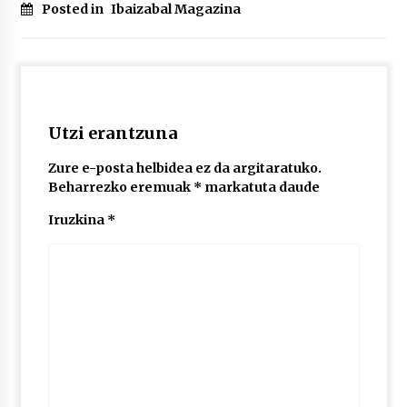
2026/07/03
Posted in
Ibaizabal Magazina
MUSIBLA #297: Bide, Boards Of Canada, Somak,
Tiga, Twisted Teens, Underscores, Habia
2026/07/02
Utzi erantzuna
Zure e-posta helbidea ez da argitaratuko.
Beharrezko eremuak
*
markatuta daude
Iruzkina
*