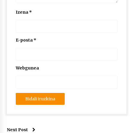
Izena
*
E-posta
*
Webgunea
Next Post