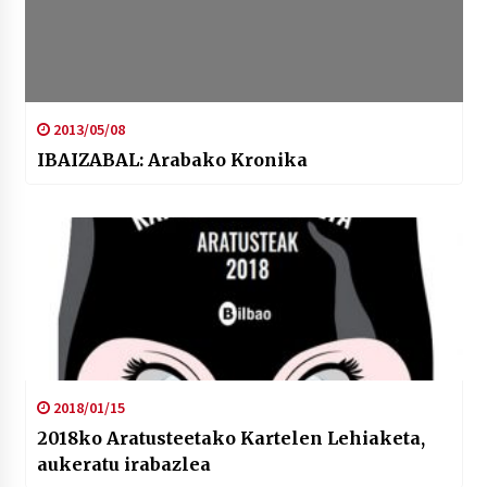
2013/05/08
IBAIZABAL: Arabako Kronika
2018/01/15
2018ko Aratusteetako Kartelen Lehiaketa,
aukeratu irabazlea