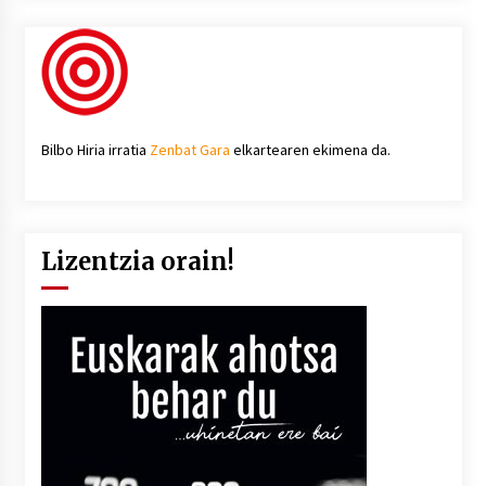
Bilbo Hiria irratia
Zenbat Gara
elkartearen ekimena da.
Lizentzia orain!