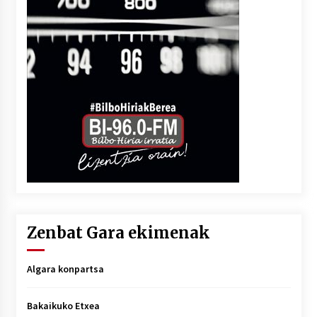
Zenbat Gara ekimenak
Algara konpartsa
Bakaikuko Etxea