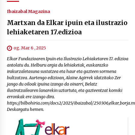
Ibaizabal Magazina
Martxan da Elkar ipuin eta ilustrazio
lehiaketaren 17.edizioa
og. Mar 6 , 2025
Elkar Fundazioaren Ipuin eta Ilustrazio Lehiaketaren 17. edizioa
antolatu du. Helburu argia du lehiaketak, euskarazko
irakurzaletasuna sustatzea eta haur eta gazteen sormena
bultzatzea. Aurtengo edizioan, Alaine Agirrek idatzitako Zer
jango du oiloak ipuina izango da oinarri, Belatz
ilustratzailearen lanarekin uztartuta, eta gazteentzat komiki
erronkak ere izango dira.
https://bilbohiria.com/docs2/2025/ibaizabal/250306_elkar_borja.
Deskargatu hemen.