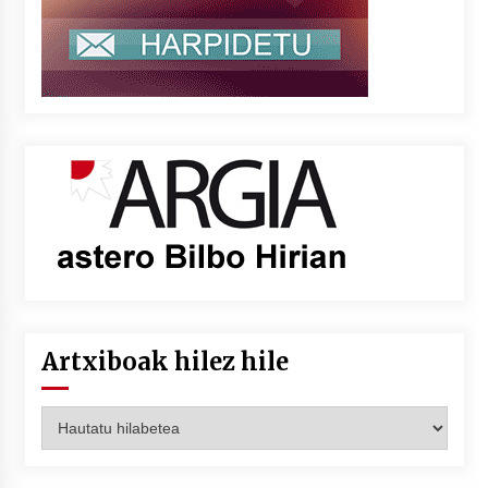
Artxiboak hilez hile
Artxiboak
hilez
hile