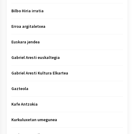
Bilbo Hiria irratia
Erroa argitaletxea
Euskara jendea
Gabriel Aresti euskaltegia
Gabriel Aresti Kultura Elkartea
Gazteola
Kafe Antzokia
Kurkuluxetan umegunea