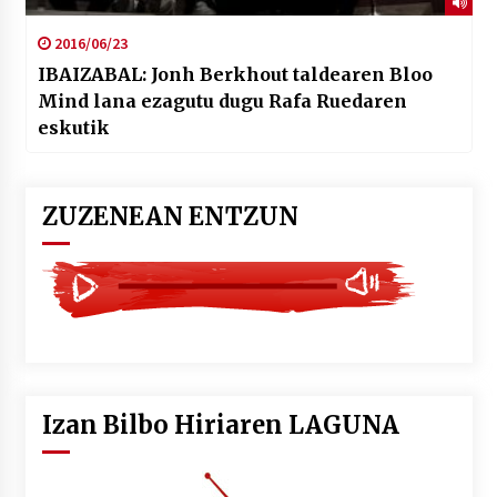
2016/06/23
IBAIZABAL: Jonh Berkhout taldearen Bloo
Mind lana ezagutu dugu Rafa Ruedaren
eskutik
ZUZENEAN ENTZUN
Izan Bilbo Hiriaren LAGUNA