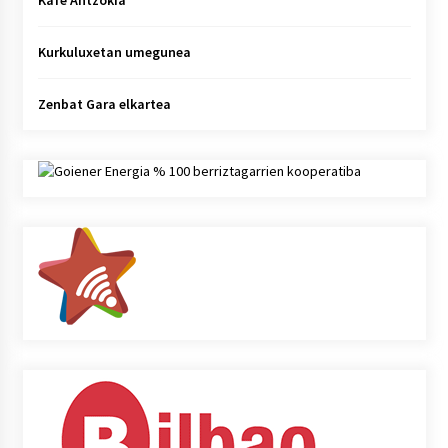
Kafe Antzokia
Kurkuluxetan umegunea
Zenbat Gara elkartea