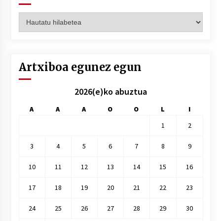
Artxiboak
hilez
hile
Artxiboa egunez egun
2026(e)ko abuztua
A
A
A
O
O
L
I
1
2
3
4
5
6
7
8
9
10
11
12
13
14
15
16
17
18
19
20
21
22
23
24
25
26
27
28
29
30