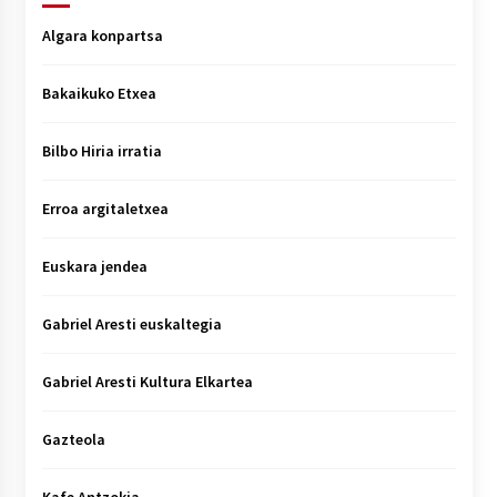
Algara konpartsa
Bakaikuko Etxea
Bilbo Hiria irratia
Erroa argitaletxea
Euskara jendea
Gabriel Aresti euskaltegia
Gabriel Aresti Kultura Elkartea
Gazteola