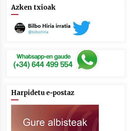
Azken txioak
Harpidetu e-postaz