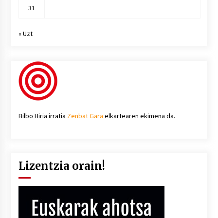
31
« Uzt
Bilbo Hiria irratia
Zenbat Gara
elkartearen ekimena da.
Lizentzia orain!