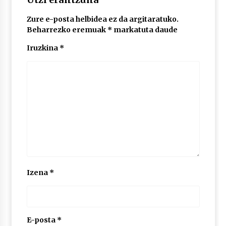
Zure e-posta helbidea ez da argitaratuko.
POTTO: San Pedro jaietako bertso-saioa
Beharrezko eremuak
*
markatuta daude
2026/07/09
Iruzkina
*
Larunbatean Plentziako Itsas Martxa ospatuko
da
2026/07/07
LIBURUEN ERREPUBLIKA TXIKIA: Hiragana akats
isil batekin dator beti
2026/07/07
Auritz Iñurrietaren margoak ikusgai
Izena
*
Uribitarte40 aretoan
2026/07/03
SOINUGELA: Paul McCartney eta Ringo Starr-en
lan berriak
E-posta
*