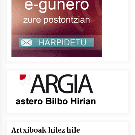
Artxiboak hilez hile