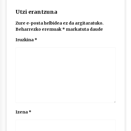
2026/07/03
Utzi erantzuna
MUSIBLA #297: Bide, Boards Of Canada, Somak,
Tiga, Twisted Teens, Underscores, Habia
Zure e-posta helbidea ez da argitaratuko.
2026/07/02
Beharrezko eremuak
*
markatuta daude
Iruzkina
*
Izena
*