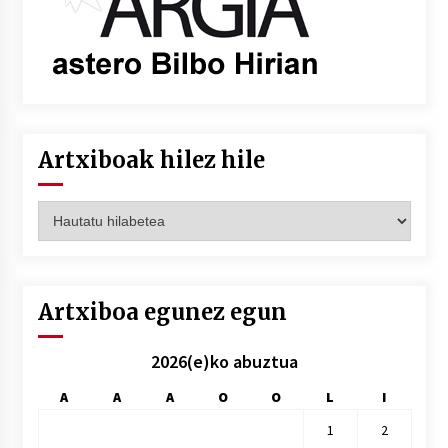
Artxiboak hilez hile
Artxiboak
hilez
hile
Artxiboa egunez egun
2026(e)ko abuztua
A
A
A
O
O
L
I
1
2