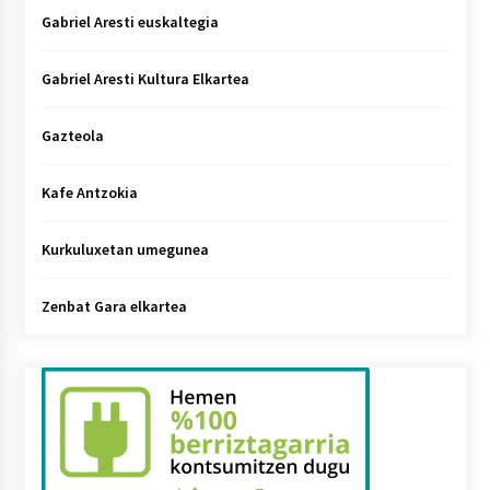
Gabriel Aresti euskaltegia
Gabriel Aresti Kultura Elkartea
Gazteola
Kafe Antzokia
Kurkuluxetan umegunea
Zenbat Gara elkartea