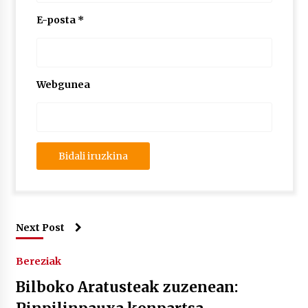
E-posta
*
Webgunea
Next Post
Bereziak
Bilboko Aratusteak zuzenean: