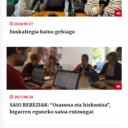
2024/05/27
Euskaltegia baino gehiago
2017/06/28
SAIO BEREZIAK: “Osasuna eta hizkuntza”,
bigarren eguneko saioa entzungai