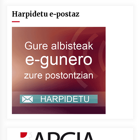
Harpidetu e-postaz