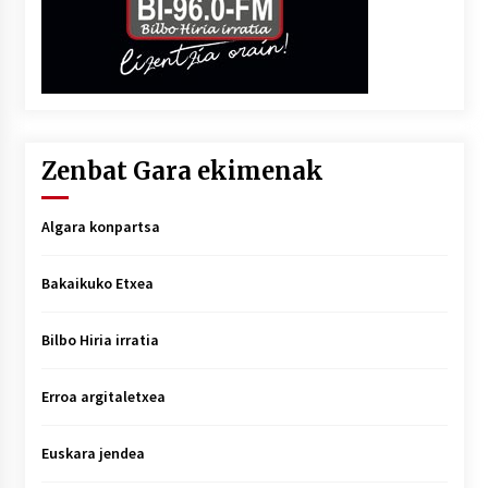
Zenbat Gara ekimenak
Algara konpartsa
Bakaikuko Etxea
Bilbo Hiria irratia
Erroa argitaletxea
Euskara jendea