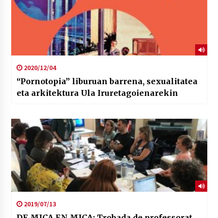
2020/12/04
“Pornotopia” liburuan barrena, sexualitatea
eta arkitektura Ula Iruretagoienarekin
2019/07/13
DE MICA EN MICA: Trobada de professorat