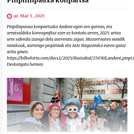
Pinpilinpauxa konpartsa
az. Mar 5 , 2025
Pinpilinpauxa konpartsako Andoni egon zen gurean, eta
arratsaldeko koreografiaz ezer ez kontatu arren, 2025. urtea
urte siderala izango dela aurreratu zigun. Mozorroaren nondik
norakoak, aurtengo pegatinak eta Aste Nagusirako euren gaiaz
aritu ginen.
https://bilbohiria.com/docs2/2025/ibaizabal/250301_andoni_pinpi
Deskargatu hemen.