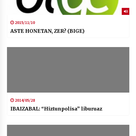
2015/11/10
ASTE HONETAN, ZER? (BIGE)
2014/05/28
IBAIZABAL: “Hiztunpolisa” liburuaz