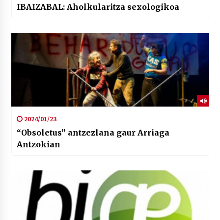
IBAIZABAL: Aholkularitza sexologikoa
2024/01/23
“Obsoletus” antzezlana gaur Arriaga
Antzokian