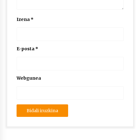
Izena
*
E-posta
*
Webgunea