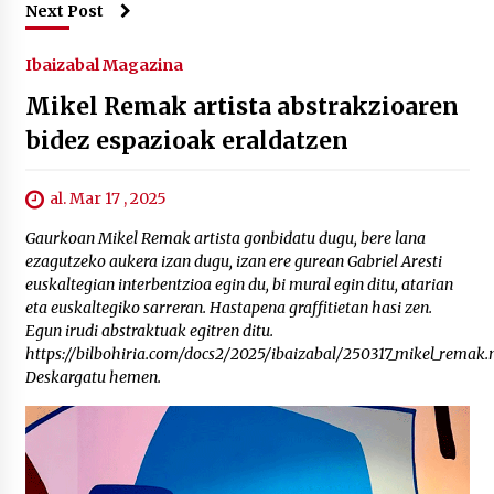
Next Post
Ibaizabal Magazina
Mikel Remak artista abstrakzioaren
bidez espazioak eraldatzen
al. Mar 17 , 2025
Gaurkoan Mikel Remak artista gonbidatu dugu, bere lana
ezagutzeko aukera izan dugu, izan ere gurean Gabriel Aresti
euskaltegian interbentzioa egin du, bi mural egin ditu, atarian
eta euskaltegiko sarreran. Hastapena graffitietan hasi zen.
Egun irudi abstraktuak egitren ditu.
https://bilbohiria.com/docs2/2025/ibaizabal/250317_mikel_remak
Deskargatu hemen.