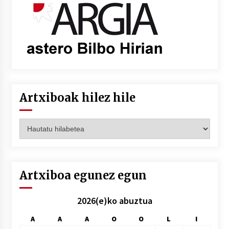
Artxiboak hilez hile
Artxiboak
hilez
hile
Artxiboa egunez egun
2026(e)ko abuztua
A
A
A
O
O
L
I