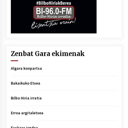
Zenbat Gara ekimenak
Algara konpartsa
Bakaikuko Etxea
Bilbo Hiria irratia
Erroa argitaletxea
Euskara jendea