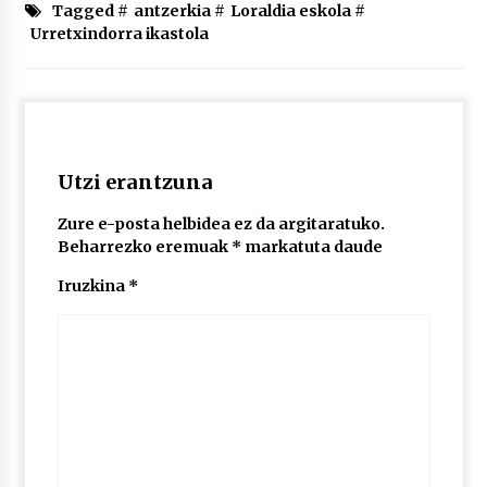
2026/07/03
Tagged #
antzerkia
#
Loraldia eskola
#
Urretxindorra ikastola
MUSIBLA #297: Bide, Boards Of Canada, Somak,
Tiga, Twisted Teens, Underscores, Habia
2026/07/02
Utzi erantzuna
Zure e-posta helbidea ez da argitaratuko.
Beharrezko eremuak
*
markatuta daude
Iruzkina
*