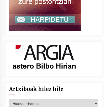
Artxiboak hilez hile
Artxiboak
hilez