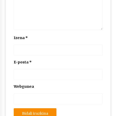
2026/07/03
MUSIBLA #297: Bide, Boards Of Canada, Somak,
Tiga, Twisted Teens, Underscores, Habia
2026/07/02
Izena
*
E-posta
*
Webgunea