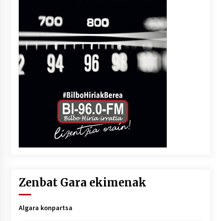
Zenbat Gara ekimenak
Algara konpartsa