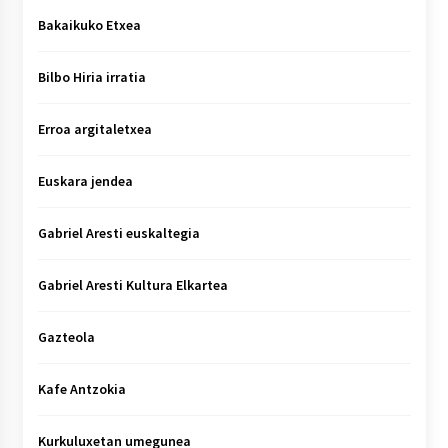
Bakaikuko Etxea
Bilbo Hiria irratia
Erroa argitaletxea
Euskara jendea
Gabriel Aresti euskaltegia
Gabriel Aresti Kultura Elkartea
Gazteola
Kafe Antzokia
Kurkuluxetan umegunea