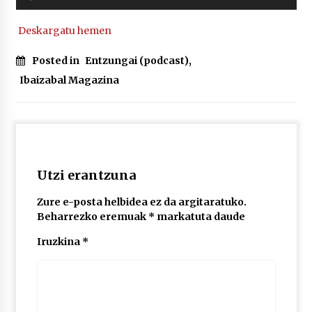
erreproduzigailua
Deskargatu hemen
POTTO: San Pedro jaietako bertso-saioa
2026/07/09
Posted in
Entzungai (podcast)
,
Ibaizabal Magazina
Larunbatean Plentziako Itsas Martxa ospatuko
da
2026/07/07
LIBURUEN ERREPUBLIKA TXIKIA: Hiragana akats
Utzi erantzuna
isil batekin dator beti
2026/07/07
Zure e-posta helbidea ez da argitaratuko.
Beharrezko eremuak
*
markatuta daude
Auritz Iñurrietaren margoak ikusgai
Uribitarte40 aretoan
Iruzkina
*
2026/07/03
SOINUGELA: Paul McCartney eta Ringo Starr-en
lan berriak