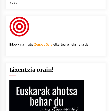
« Uzt
Bilbo Hiria irratia
Zenbat Gara
elkartearen ekimena da.
Lizentzia orain!