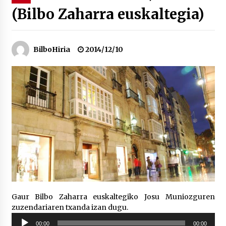
(Bilbo Zaharra euskaltegia)
“Hiztegi bat” Gorka Urbizuk idatzitako letren
hiztegia
2026/07/23
BilboHiria
2014/12/10
Bakaikuko barnetegitik gazteek egindako saio
berezia
2026/07/16
Tuba eta bonbardinoaren astea, Bilboko
Kontserbatorioan protagonista
2026/07/16
Auzoportala : 1×04 Auzofoniak
2026/07/15
Gaur Bilbo Zaharra euskaltegiko Josu Muniozguren
zuzendariaren txanda izan dugu.
Gaur abitua da Bilbao bbk live jaialdia
Soinu
2026/07/09
00:00
00:00