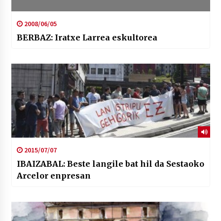
2008/06/05
BERBAZ: Iratxe Larrea eskultorea
2015/07/07
IBAIZABAL: Beste langile bat hil da Sestaoko
Arcelor enpresan