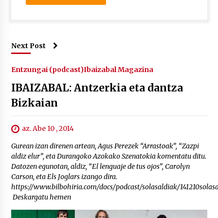
Next Post
Entzungai (podcast)
Ibaizabal Magazina
IBAIZABAL: Antzerkia eta dantza
Bizkaian
az. Abe 10 , 2014
Gurean izan direnen artean, Agus Perezek “Arrastoak”, “Zazpi
aldiz elur”, eta Durangoko Azokako Szenatokia komentatu ditu.
Datozen egunotan, aldiz, “El lenguaje de tus ojos”, Carolyn
Carson, eta Els Joglars izango dira.
https://www.bilbohiria.com/docs/podcast/solasaldiak/141210sola
Deskargatu hemen