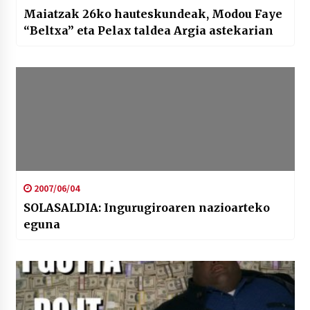
Maiatzak 26ko hauteskundeak, Modou Faye
“Beltxa” eta Pelax taldea Argia astekarian
2007/06/04
SOLASALDIA: Ingurugiroaren nazioarteko
eguna