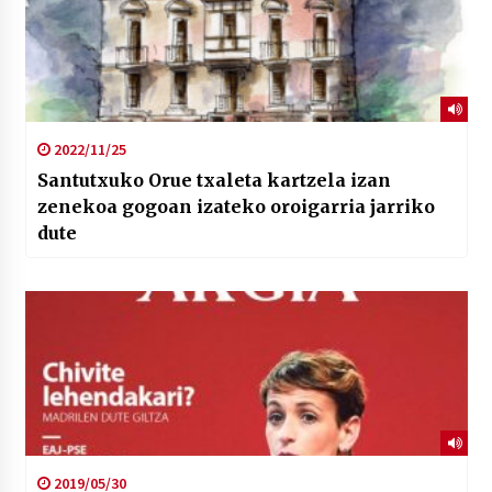
2022/11/25
Santutxuko Orue txaleta kartzela izan
zenekoa gogoan izateko oroigarria jarriko
dute
2019/05/30