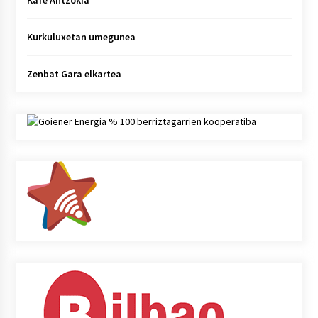
Kafe Antzokia
Kurkuluxetan umegunea
Zenbat Gara elkartea