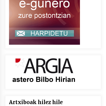
Artxiboak hilez hile