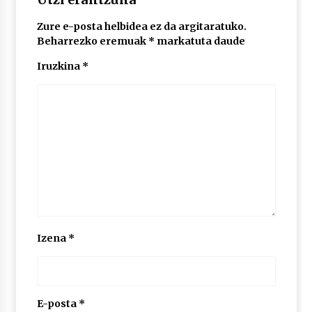
Zure e-posta helbidea ez da argitaratuko.
POTTO: San Pedro jaietako bertso-saioa
Beharrezko eremuak
*
markatuta daude
2026/07/09
Iruzkina
*
Larunbatean Plentziako Itsas Martxa ospatuko
da
2026/07/07
LIBURUEN ERREPUBLIKA TXIKIA: Hiragana akats
isil batekin dator beti
2026/07/07
Auritz Iñurrietaren margoak ikusgai
Izena
*
Uribitarte40 aretoan
2026/07/03
SOINUGELA: Paul McCartney eta Ringo Starr-en
lan berriak
E-posta
*