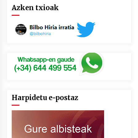
Azken txioak
Harpidetu e-postaz