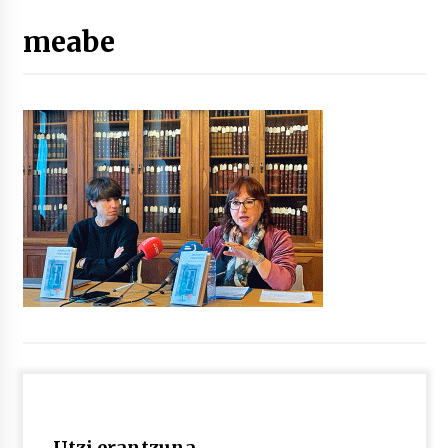
meabe
“Hiztegi bat” Gorka Urbizuk idatzitako letren
hiztegia
2026/07/23
Bakaikuko barnetegitik gazteek egindako saio
berezia
2026/07/16
Tuba eta bonbardinoaren astea, Bilboko
Kontserbatorioan protagonista
2026/07/16
Auzoportala : 1×04 Auzofoniak
2026/07/15
Gaur abitua da Bilbao bbk live jaialdia
2026/07/09
Utzi erantzuna