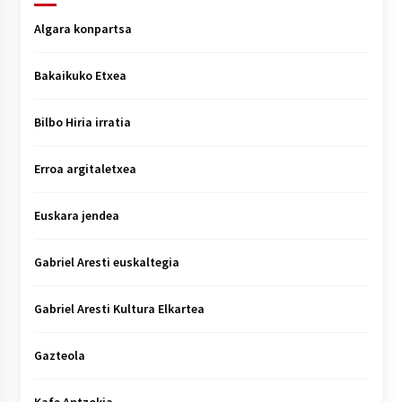
Algara konpartsa
Bakaikuko Etxea
Bilbo Hiria irratia
Erroa argitaletxea
Euskara jendea
Gabriel Aresti euskaltegia
Gabriel Aresti Kultura Elkartea
Gazteola