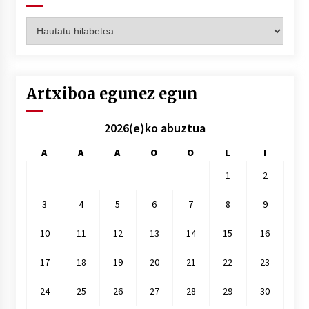
Artxiboak
hilez
hile
Artxiboa egunez egun
2026(e)ko abuztua
A
A
A
O
O
L
I
1
2
3
4
5
6
7
8
9
10
11
12
13
14
15
16
17
18
19
20
21
22
23
24
25
26
27
28
29
30