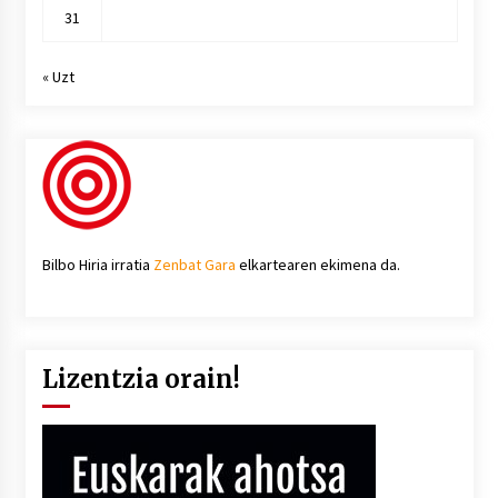
31
« Uzt
Bilbo Hiria irratia
Zenbat Gara
elkartearen ekimena da.
Lizentzia orain!