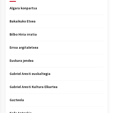
Algara konpartsa
Bakaikuko Etxea
Bilbo Hiria irratia
Erroa argitaletxea
Euskara jendea
Gabriel Aresti euskaltegia
Gabriel Aresti Kultura Elkartea
Gazteola