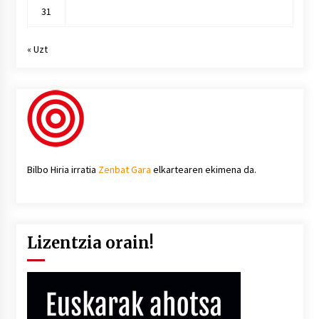
31
« Uzt
Bilbo Hiria irratia
Zenbat Gara
elkartearen ekimena da.
Lizentzia orain!