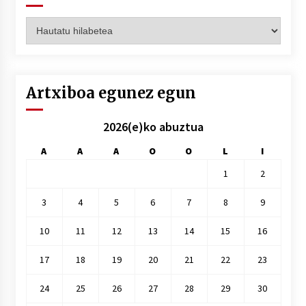
Artxiboak
hilez
hile
Artxiboa egunez egun
2026(e)ko abuztua
A
A
A
O
O
L
I
1
2
3
4
5
6
7
8
9
10
11
12
13
14
15
16
17
18
19
20
21
22
23
24
25
26
27
28
29
30