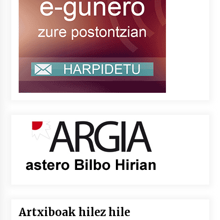
Artxiboak hilez hile