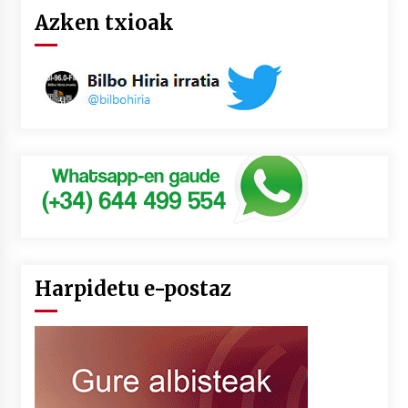
Azken txioak
Harpidetu e-postaz