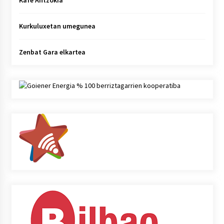
Kafe Antzokia
Kurkuluxetan umegunea
Zenbat Gara elkartea