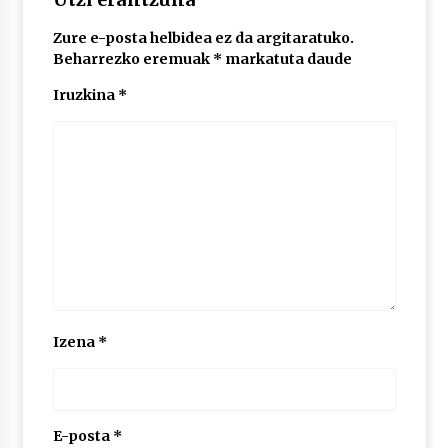
Zure e-posta helbidea ez da argitaratuko.
POTTO: San Pedro jaietako bertso-saioa
Beharrezko eremuak
*
markatuta daude
2026/07/09
Iruzkina
*
Larunbatean Plentziako Itsas Martxa ospatuko
da
2026/07/07
LIBURUEN ERREPUBLIKA TXIKIA: Hiragana akats
isil batekin dator beti
2026/07/07
Auritz Iñurrietaren margoak ikusgai
Izena
*
Uribitarte40 aretoan
2026/07/03
SOINUGELA: Paul McCartney eta Ringo Starr-en
lan berriak
E-posta
*