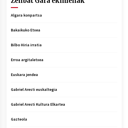
Zenbat Gara ekimenak
Algara konpartsa
Bakaikuko Etxea
Bilbo Hiria irratia
Erroa argitaletxea
Euskara jendea
Gabriel Aresti euskaltegia
Gabriel Aresti Kultura Elkartea
Gazteola