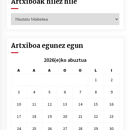
Artxiboak hilez hile
Artxiboak
hilez
hile
Artxiboa egunez egun
2026(e)ko abuztua
A
A
A
O
O
L
I
1
2
3
4
5
6
7
8
9
10
11
12
13
14
15
16
17
18
19
20
21
22
23
24
25
26
27
28
29
30