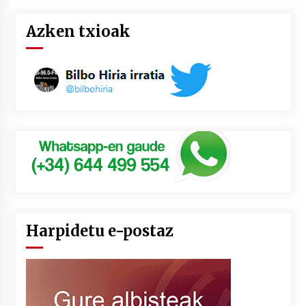
Azken txioak
Harpidetu e-postaz