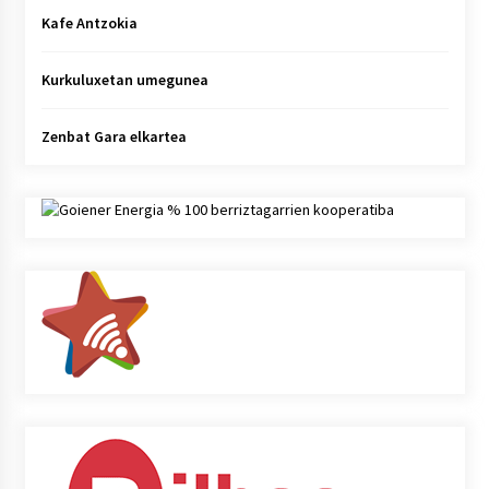
Kafe Antzokia
Kurkuluxetan umegunea
Zenbat Gara elkartea