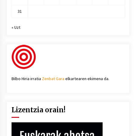
31
« Uzt
Bilbo Hiria irratia
Zenbat Gara
elkartearen ekimena da.
Lizentzia orain!