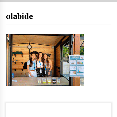
“Hiztegi bat” Gorka Urbizuk idatzitako letren
olabide
hiztegia
2026/07/23
Bakaikuko barnetegitik gazteek egindako saio
berezia
2026/07/16
Tuba eta bonbardinoaren astea, Bilboko
Kontserbatorioan protagonista
2026/07/16
Auzoportala : 1×04 Auzofoniak
2026/07/15
Gaur abitua da Bilbao bbk live jaialdia
2026/07/09