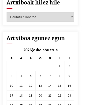
Artxiboak hilez hile
Artxiboak
hilez
hile
Artxiboa egunez egun
2026(e)ko abuztua
A
A
A
O
O
L
I
1
2
3
4
5
6
7
8
9
10
11
12
13
14
15
16
17
18
19
20
21
22
23