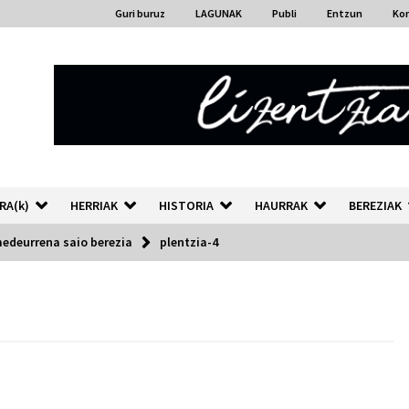
Guri buruz
LAGUNAK
Publi
Entzun
Ko
RA(k)
HERRIAK
HISTORIA
HAURRAK
BEREZIAK
medeurrena saio berezia
plentzia-4
“Hiztegi bat” Gorka Urbizuk
idatzitako letren hiztegia
2026/07/23
Auzoportala : 1×04 Auzofoniak