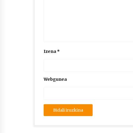
Izena
*
Webgunea