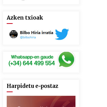
Azken txioak
Harpidetu e-postaz