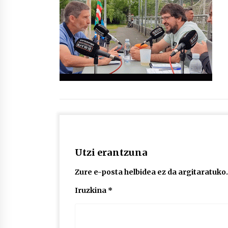
protagonista
2026/07/16
POTTO: San Pedro jaietako bertso-
saioa
2026/07/09
Auritz Iñurrietaren margoak
ikusgai Uribitarte40 aretoan
2026/07/03
Utzi erantzuna
Zure e-posta helbidea ez da argitaratuko.
Iruzkina
*