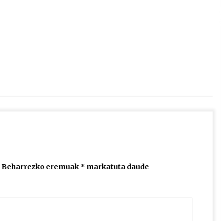
2026/07/15
Larunbatean Plentziako Itsas
Martxa ospatuko da
2026/07/07
SOINUGELA: Paul McCartney eta
Ringo Starr-en lan berriak
2026/07/03
Beharrezko eremuak
*
markatuta daude