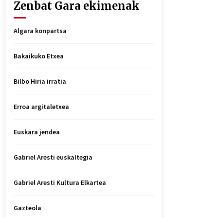
Zenbat Gara ekimenak
Algara konpartsa
Bakaikuko Etxea
Bilbo Hiria irratia
Erroa argitaletxea
Euskara jendea
Gabriel Aresti euskaltegia
Gabriel Aresti Kultura Elkartea
Gazteola