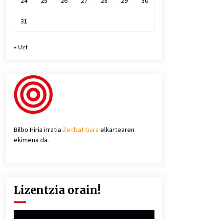
24
25
26
27
28
29
30
31
« Uzt
Bilbo Hiria irratia
Zenbat Gara
elkartearen
ekimena da.
Lizentzia orain!