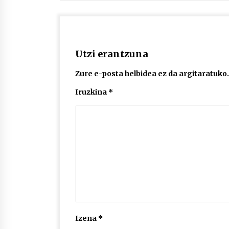
Utzi erantzuna
Zure e-posta helbidea ez da argitaratuko.
Iruzkina
*
Izena
*