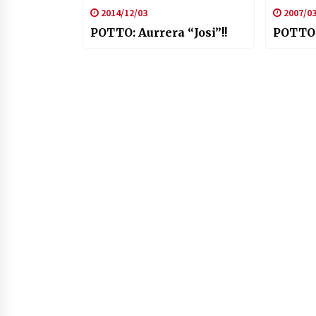
2014/12/03
2007/03
POTTO: Aurrera “Josi”!!
POTTO 