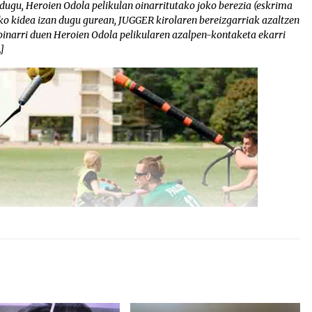
dugu, Heroien Odola pelikulan oinarritutako joko berezia (eskrima
eko kidea izan dugu gurean, JUGGER kirolaren bereizgarriak azaltzen
 oinarri duen Heroien Odola pelikularen azalpen-kontaketa ekarri
]