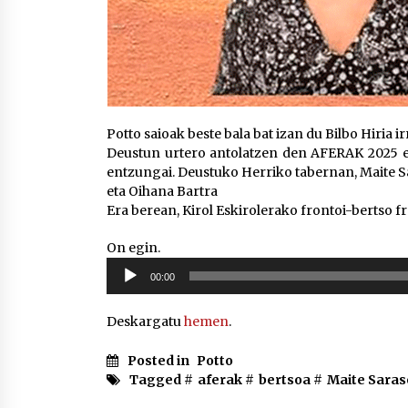
Potto saioak beste bala bat izan du Bilbo Hiria ir
Deustun urtero antolatzen den AFERAK 2025 e
entzungai. Deustuko Herriko tabernan, Maite Sa
eta Oihana Bartra
Era berean, Kirol Eskirolerako frontoi-bertso f
On egin.
Soinu
00:00
erreproduzigailua
Deskargatu
hemen
.
Posted in
Potto
Tagged #
aferak
#
bertsoa
#
Maite Saras