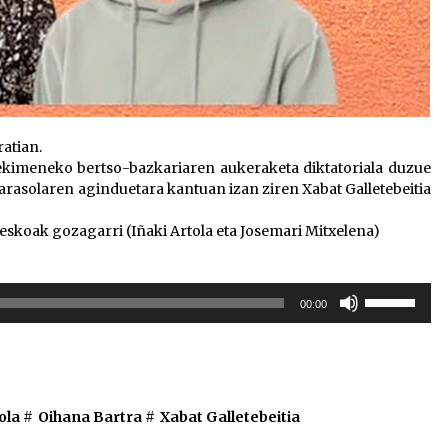
ratian.
kimeneko bertso-bazkariaren aukeraketa diktatoriala duzue
rasolaren aginduetara kantuan izan ziren Xabat Galletebeitia
reskoak gozagarri (Iñaki Artola eta Josemari Mitxelena)
Erabili
00:00
gora/behera
gezi-
teklak
bolumena
igotzeko
ola
#
Oihana Bartra
#
Xabat Galletebeitia
edo
jaisteko.