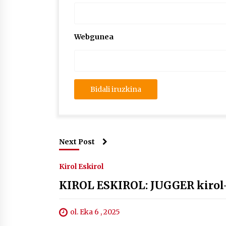
Webgunea
Next Post
Kirol Eskirol
KIROL ESKIROL: JUGGER kirol
ol. Eka 6 , 2025