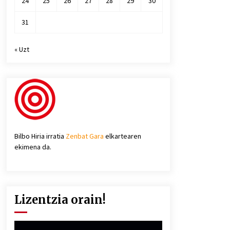
24
25
26
27
28
29
30
31
« Uzt
Bilbo Hiria irratia
Zenbat Gara
elkartearen
ekimena da.
Lizentzia orain!