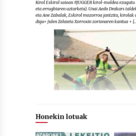
Kirol Eskirol saioan #JUGGER kirol-moldea ezagutu 
eta errugbiaren uztarketa). Unai Aedo Drakars tald
eta Ane Zabalak, Eskirol mozorroa jantzita, kirolak
digu+ Julen Zelaieta Xorroxin zorionaren kantua + […
Honekin lotuak