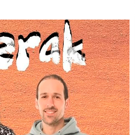
2026/07/15
Larunbatean Plentziako Itsas
Martxa ospatuko da
2026/07/07
SOINUGELA: Paul McCartney eta
Ringo Starr-en lan berriak
2026/07/03