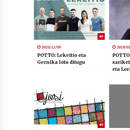
2023/11/09
2018/03
POTTO: Lekeitio eta
POTTO: Mauri-Apo
Gernika lotu ditugu
sariket
eta Lor
Gugen