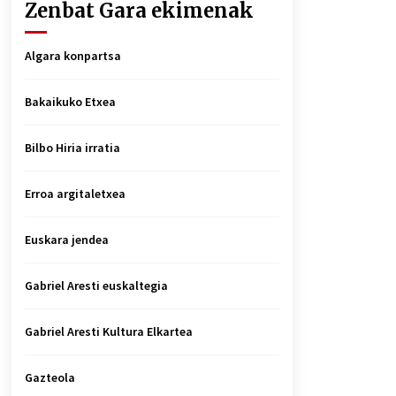
Zenbat Gara ekimenak
Algara konpartsa
Bakaikuko Etxea
Bilbo Hiria irratia
Erroa argitaletxea
Euskara jendea
Gabriel Aresti euskaltegia
Gabriel Aresti Kultura Elkartea
Gazteola