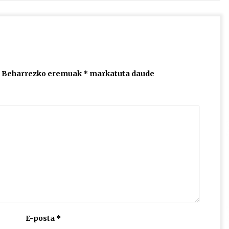
Beharrezko eremuak
*
markatuta daude
E-posta
*