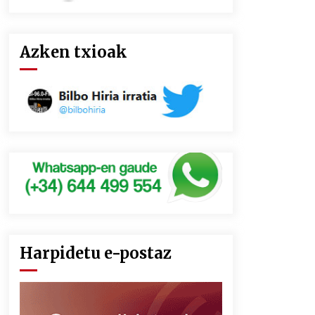
Azken txioak
Harpidetu e-postaz