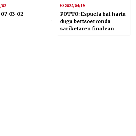
/02
2024/04/19
07-03-02
POTTO: Espuela bat hartu
dugu bertsoerronda
sariketaren finalean