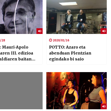
/28
2020/01/16
lo
POTTO: Azaro eta
aren III. edizioa
abenduan Plentzian
aldiaren baitan
egindako bi saio
heim museoan