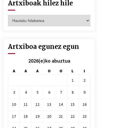
Artxiboak hilez hile
Artxiboak
hilez
hile
Artxiboa egunez egun
2026(e)ko abuztua
A
A
A
O
O
L
I
1
2
3
4
5
6
7
8
9
10
11
12
13
14
15
16
17
18
19
20
21
22
23