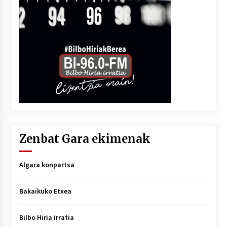
Zenbat Gara ekimenak
Algara konpartsa
Bakaikuko Etxea
Bilbo Hiria irratia