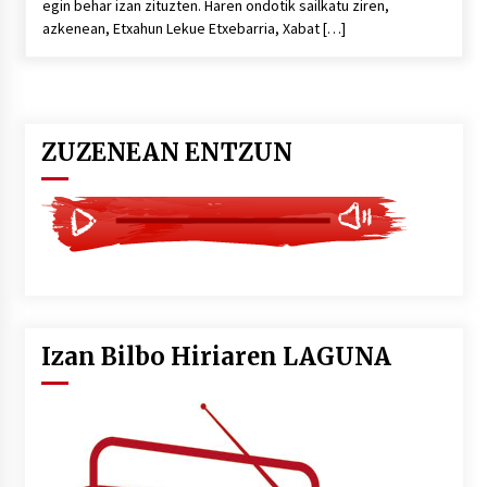
egin behar izan zituzten. Haren ondotik sailkatu ziren,
azkenean, Etxahun Lekue Etxebarria, Xabat […]
ZUZENEAN ENTZUN
Izan Bilbo Hiriaren LAGUNA