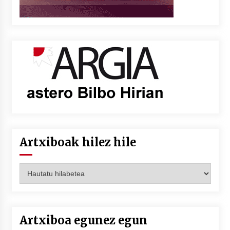
Artxiboak hilez hile
Artxiboak
hilez
hile
Artxiboa egunez egun