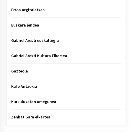
Erroa argitaletxea
Euskara jendea
Gabriel Aresti euskaltegia
Gabriel Aresti Kultura Elkartea
Gazteola
Kafe Antzokia
Kurkuluxetan umegunea
Zenbat Gara elkartea