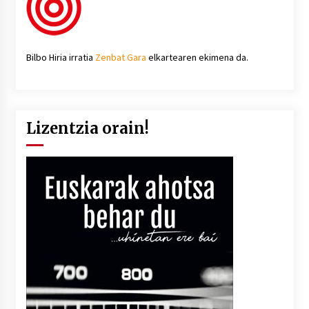
Bilbo Hiria irratia
Zenbat Gara
elkartearen ekimena da.
Lizentzia orain!