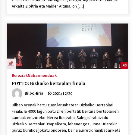
Arkaitz Zipitria eta Maider Altuna, on […]
Bereziak
Nabarmenduak
POTTO: Bizkaiko bertsolari finala
BilboHiria
2021/12/20
Bilbao Arenak hartu zuen larunbatean Bizkaiko Bertsolari
Finala. Ia 4000 lagun batu ziren bertatik bertara bertsolarien
kantuak entzuteko. Nerea Ibarzabal Salegik irabazi du
Bizkaiko Bertsolari Txapelketa, lehenengoz, Jone Uriarekin
buruz burukoa jokatu ondoren, baina aurretik hainbat ariketa