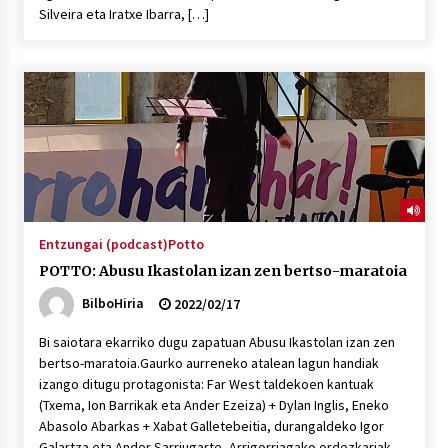
2026/07/03
Silveira eta Iratxe Ibarra, […]
MUSIBLA #297: Bide, Boards Of Canada, Somak,
Tiga, Twisted Teens, Underscores, Habia
2026/07/02
Entzungai (podcast)
Potto
POTTO: Abusu Ikastolan izan zen bertso-maratoia
BilboHiria
2022/02/17
Bi saiotara ekarriko dugu zapatuan Abusu Ikastolan izan zen
bertso-maratoia.Gaurko aurreneko atalean lagun handiak
izango ditugu protagonista: Far West taldekoen kantuak
(Txema, Ion Barrikak eta Ander Ezeiza) + Dylan Inglis, Eneko
Abasolo Abarkas + Xabat Galletebeitia, durangaldeko Igor
Galartza eta Ander Sarriugarte, Arrigorriagako ordezkariak