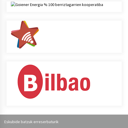
Eskubide batzuk erreserbaturik