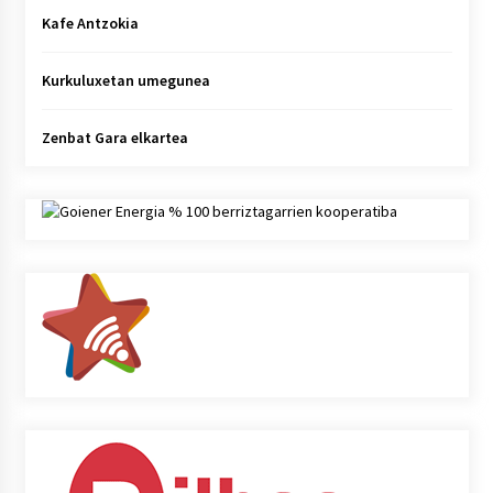
Kafe Antzokia
Kurkuluxetan umegunea
Zenbat Gara elkartea