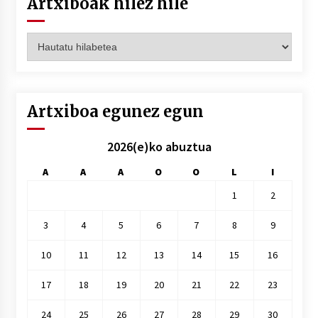
Artxiboak hilez hile
Artxiboak
hilez
hile
Artxiboa egunez egun
2026(e)ko abuztua
A
A
A
O
O
L
I
1
2
3
4
5
6
7
8
9
10
11
12
13
14
15
16
17
18
19
20
21
22
23
24
25
26
27
28
29
30