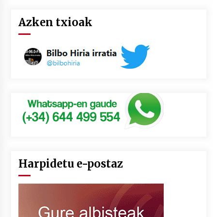
Azken txioak
Harpidetu e-postaz