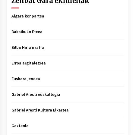
Zenbat Gara ekimenak
Algara konpartsa
Bakaikuko Etxea
Bilbo Hiria irratia
Erroa argitaletxea
Euskara jendea
Gabriel Aresti euskaltegia
Gabriel Aresti Kultura Elkartea
Gazteola