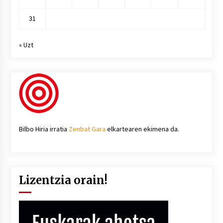
31
« Uzt
Bilbo Hiria irratia
Zenbat Gara
elkartearen ekimena da.
Lizentzia orain!