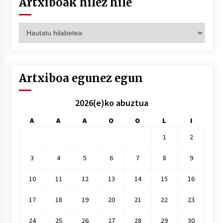
Artxiboak hilez hile
Artxiboak
hilez
hile
Artxiboa egunez egun
2026(e)ko abuztua
A
A
A
O
O
L
I
1
2
3
4
5
6
7
8
9
10
11
12
13
14
15
16
17
18
19
20
21
22
23
24
25
26
27
28
29
30