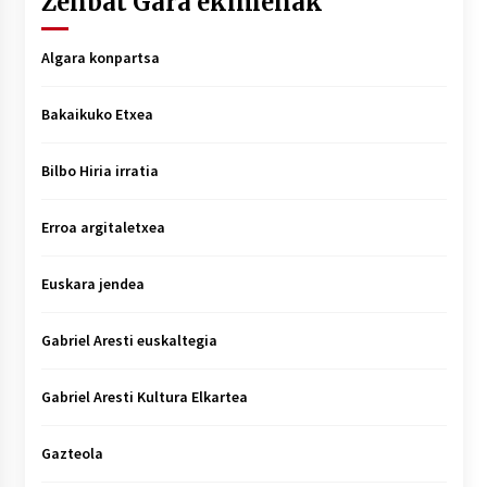
Zenbat Gara ekimenak
Algara konpartsa
Bakaikuko Etxea
Bilbo Hiria irratia
Erroa argitaletxea
Euskara jendea
Gabriel Aresti euskaltegia
Gabriel Aresti Kultura Elkartea
Gazteola