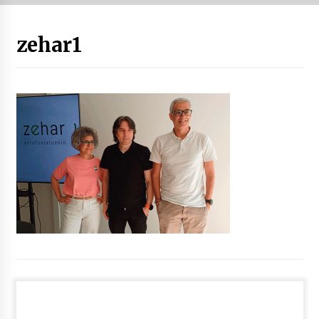
“Hiztegi bat” Gorka Urbizuk idatzitako letren
zehar1
hiztegia
2026/07/23
Bakaikuko barnetegitik gazteek egindako saio
berezia
2026/07/16
Tuba eta bonbardinoaren astea, Bilboko
Kontserbatorioan protagonista
2026/07/16
Auzoportala : 1×04 Auzofoniak
2026/07/15
Gaur abitua da Bilbao bbk live jaialdia
2026/07/09