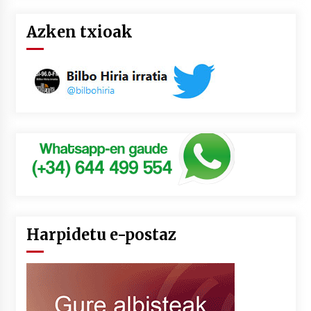
Azken txioak
Harpidetu e-postaz