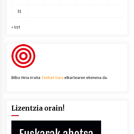
31
« Uzt
Bilbo Hiria irratia
Zenbat Gara
elkartearen ekimena da.
Lizentzia orain!