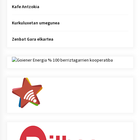
Kafe Antzokia
Kurkuluxetan umegunea
Zenbat Gara elkartea