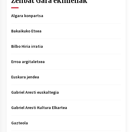
Zenbat Gara ekimenak
Algara konpartsa
Bakaikuko Etxea
Bilbo Hiria irratia
Erroa argitaletxea
Euskara jendea
Gabriel Aresti euskaltegia
Gabriel Aresti Kultura Elkartea
Gazteola