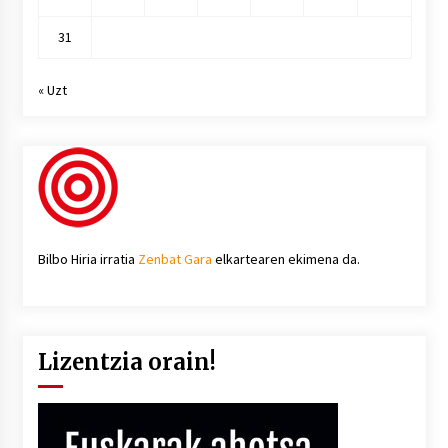
31
« Uzt
Bilbo Hiria irratia
Zenbat Gara
elkartearen ekimena da.
Lizentzia orain!