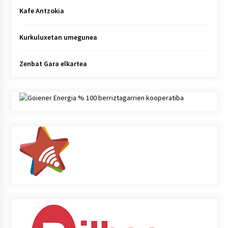
Kafe Antzokia
Kurkuluxetan umegunea
Zenbat Gara elkartea