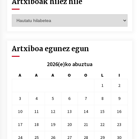
Artxiboak hilez hile
Artxiboak
hilez
hile
Artxiboa egunez egun
2026(e)ko abuztua
A
A
A
O
O
L
I
1
2
3
4
5
6
7
8
9
10
11
12
13
14
15
16
17
18
19
20
21
22
23
24
25
26
27
28
29
30