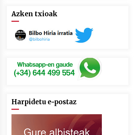
Azken txioak
Harpidetu e-postaz