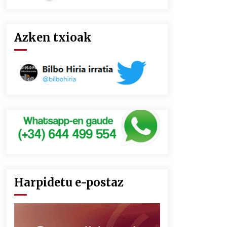
Azken txioak
Harpidetu e-postaz