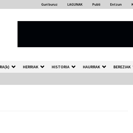
Guri buruz
LAGUNAK
Publi
Entzun
RA(k)
HERRIAK
HISTORIA
HAURRAK
BEREZIAK
“Hiztegi bat” Gorka Urbizuk
idatzitako letren hiztegia
2026/07/23
Auzoportala : 1×04 Auzofoniak