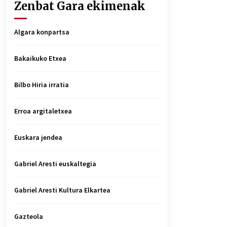
Zenbat Gara ekimenak
Algara konpartsa
Bakaikuko Etxea
Bilbo Hiria irratia
Erroa argitaletxea
Euskara jendea
Gabriel Aresti euskaltegia
Gabriel Aresti Kultura Elkartea
Gazteola