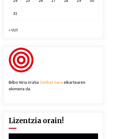
24
25
26
27
28
29
30
31
« Uzt
Bilbo Hiria irratia
Zenbat Gara
elkartearen
ekimena da.
Lizentzia orain!