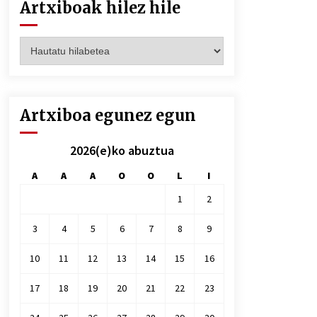
Artxiboak hilez hile
Artxiboak
hilez
hile
Artxiboa egunez egun
2026(e)ko abuztua
A
A
A
O
O
L
I
1
2
3
4
5
6
7
8
9
10
11
12
13
14
15
16
17
18
19
20
21
22
23