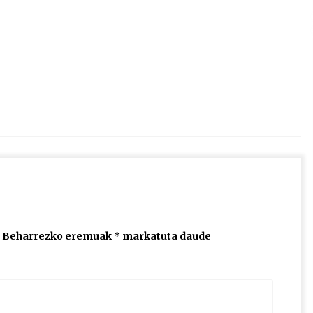
2026/07/15
Larunbatean Plentziako Itsas
Martxa ospatuko da
2026/07/07
SOINUGELA: Paul McCartney eta
Ringo Starr-en lan berriak
2026/07/03
Beharrezko eremuak
*
markatuta daude