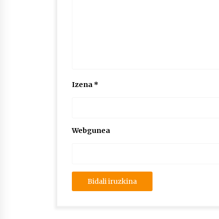
Izena
*
Webgunea