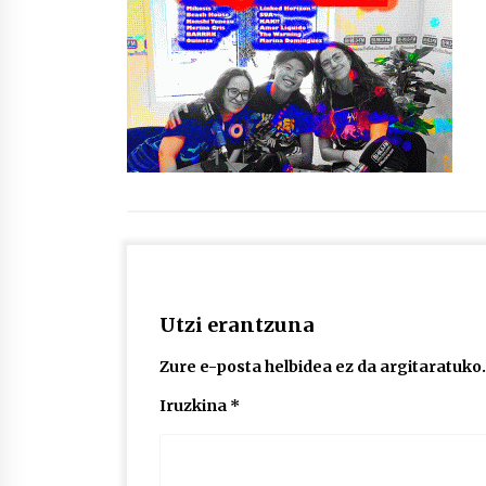
protagonista
2026/07/16
POTTO: San Pedro jaietako bertso-
saioa
2026/07/09
Auritz Iñurrietaren margoak
ikusgai Uribitarte40 aretoan
2026/07/03
Utzi erantzuna
Zure e-posta helbidea ez da argitaratuko.
Iruzkina
*