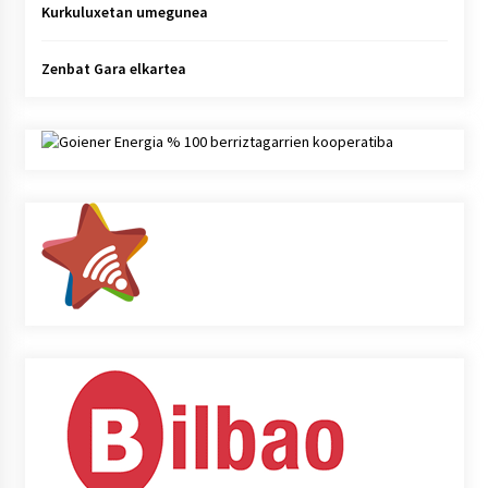
Kurkuluxetan umegunea
Zenbat Gara elkartea