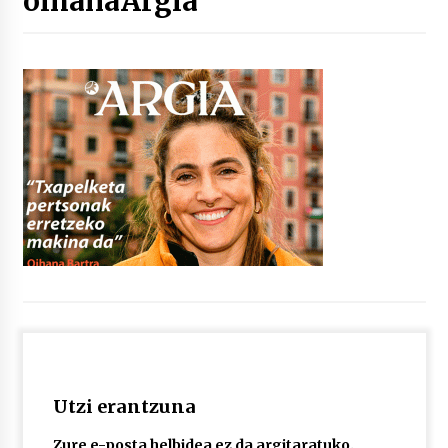
oihanaArgia
“Hiztegi bat” Gorka Urbizuk idatzitako letren
hiztegia
2026/07/23
Bakaikuko barnetegitik gazteek egindako saio
berezia
2026/07/16
Tuba eta bonbardinoaren astea, Bilboko
Kontserbatorioan protagonista
2026/07/16
Auzoportala : 1×04 Auzofoniak
2026/07/15
Utzi erantzuna
Gaur abitua da Bilbao bbk live jaialdia
2026/07/09
Zure e-posta helbidea ez da argitaratuko.