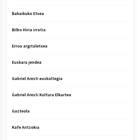
Bakaikuko Etxea
Bilbo Hiria irratia
Erroa argitaletxea
Euskara jendea
Gabriel Aresti euskaltegia
Gabriel Aresti Kultura Elkartea
Gazteola
Kafe Antzokia