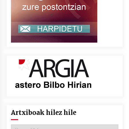
Artxiboak hilez hile
Artxiboak