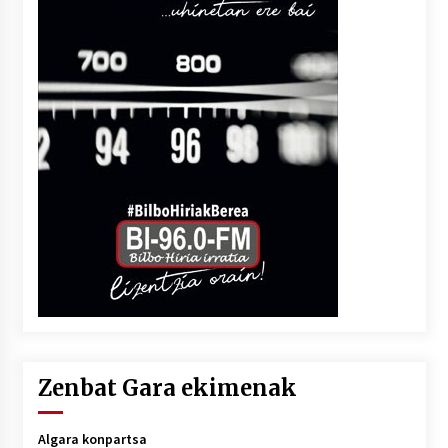
Zenbat Gara ekimenak
Algara konpartsa