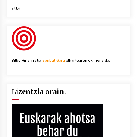
« Uzt
Bilbo Hiria irratia
Zenbat Gara
elkartearen ekimena da.
Lizentzia orain!