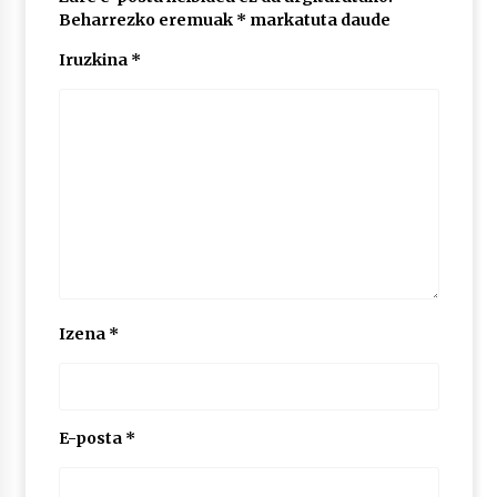
Beharrezko eremuak
*
markatuta daude
Iruzkina
*
POTTO: San Pedro jaietako bertso-saioa
2026/07/09
Larunbatean Plentziako Itsas Martxa ospatuko
da
2026/07/07
LIBURUEN ERREPUBLIKA TXIKIA: Hiragana akats
isil batekin dator beti
2026/07/07
Izena
*
Auritz Iñurrietaren margoak ikusgai
Uribitarte40 aretoan
2026/07/03
E-posta
*
SOINUGELA: Paul McCartney eta Ringo Starr-en
lan berriak