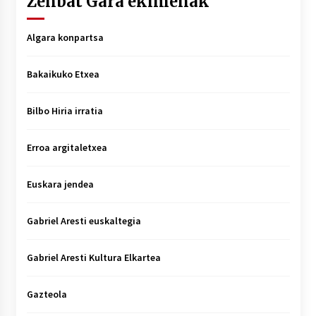
Zenbat Gara ekimenak
Algara konpartsa
Bakaikuko Etxea
Bilbo Hiria irratia
Erroa argitaletxea
Euskara jendea
Gabriel Aresti euskaltegia
Gabriel Aresti Kultura Elkartea
Gazteola