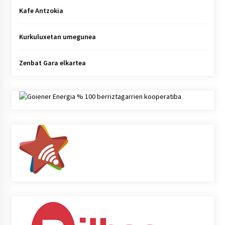
Kafe Antzokia
Kurkuluxetan umegunea
Zenbat Gara elkartea