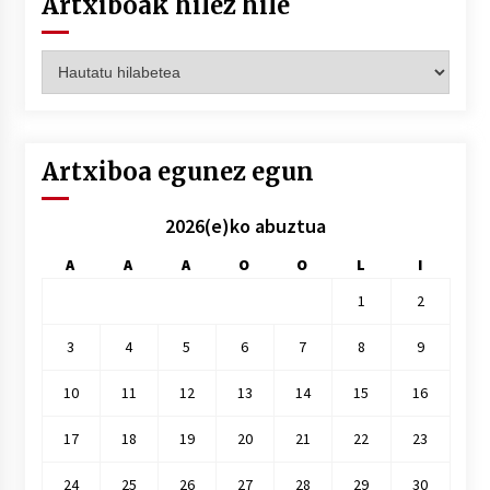
Artxiboak hilez hile
Artxiboak
hilez
hile
Artxiboa egunez egun
2026(e)ko abuztua
A
A
A
O
O
L
I
1
2
3
4
5
6
7
8
9
10
11
12
13
14
15
16
17
18
19
20
21
22
23
24
25
26
27
28
29
30