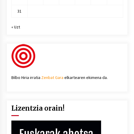
31
« Uzt
Bilbo Hiria irratia
Zenbat Gara
elkartearen ekimena da.
Lizentzia orain!