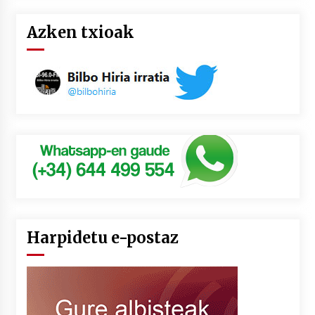
Azken txioak
Harpidetu e-postaz