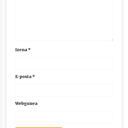
Izena
*
E-posta
*
Webgunea