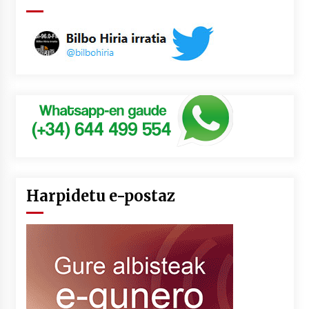
Harpidetu e-postaz