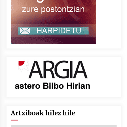
Artxiboak hilez hile