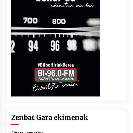
Zenbat Gara ekimenak
Algara konpartsa