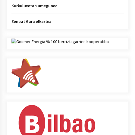
Kurkuluxetan umegunea
Zenbat Gara elkartea