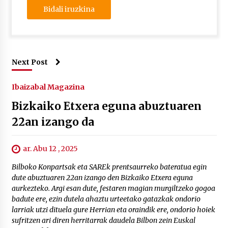
Next Post
Ibaizabal Magazina
Bizkaiko Etxera eguna abuztuaren
22an izango da
ar. Abu 12 , 2025
Bilboko Konpartsak eta SAREk prentsaurreko bateratua egin
dute abuztuaren 22an izango den Bizkaiko Etxera eguna
aurkezteko. Argi esan dute, festaren magian murgiltzeko gogoa
badute ere, ezin dutela ahaztu urteetako gatazkak ondorio
larriak utzi dituela gure Herrian eta oraindik ere, ondorio hoiek
sufritzen ari diren herritarrak daudela Bilbon zein Euskal