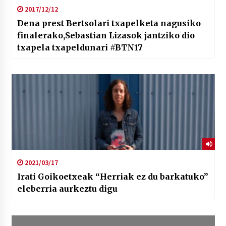
2017/12/12
Dena prest Bertsolari txapelketa nagusiko
finalerako,Sebastian Lizasok jantziko dio
txapela txapeldunari #BTN17
2021/03/17
Irati Goikoetxeak “Herriak ez du barkatuko”
eleberria aurkeztu digu