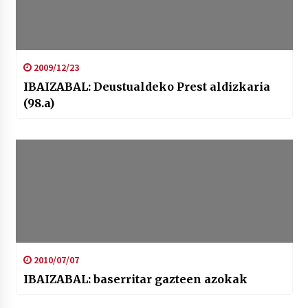
2009/12/23
IBAIZABAL: Deustualdeko Prest aldizkaria
(98.a)
2010/07/07
IBAIZABAL: baserritar gazteen azokak