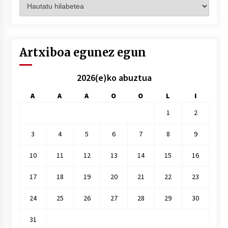
Artxiboak
hilez
hile
Artxiboa egunez egun
2026(e)ko abuztua
A
A
A
O
O
L
I
1
2
3
4
5
6
7
8
9
10
11
12
13
14
15
16
17
18
19
20
21
22
23
24
25
26
27
28
29
30
31