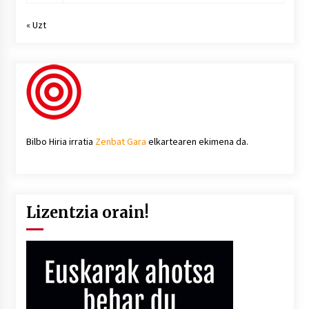
« Uzt
Bilbo Hiria irratia
Zenbat Gara
elkartearen ekimena da.
Lizentzia orain!