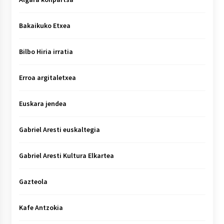
Bakaikuko Etxea
Bilbo Hiria irratia
Erroa argitaletxea
Euskara jendea
Gabriel Aresti euskaltegia
Gabriel Aresti Kultura Elkartea
Gazteola
Kafe Antzokia