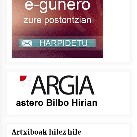
Artxiboak hilez hile