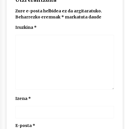
Zure e-posta helbidea ez da argitaratuko.
POTTO: San Pedro jaietako bertso-saioa
Beharrezko eremuak
*
markatuta daude
2026/07/09
Iruzkina
*
Larunbatean Plentziako Itsas Martxa ospatuko
da
2026/07/07
LIBURUEN ERREPUBLIKA TXIKIA: Hiragana akats
isil batekin dator beti
2026/07/07
Auritz Iñurrietaren margoak ikusgai
Izena
*
Uribitarte40 aretoan
2026/07/03
SOINUGELA: Paul McCartney eta Ringo Starr-en
lan berriak
E-posta
*