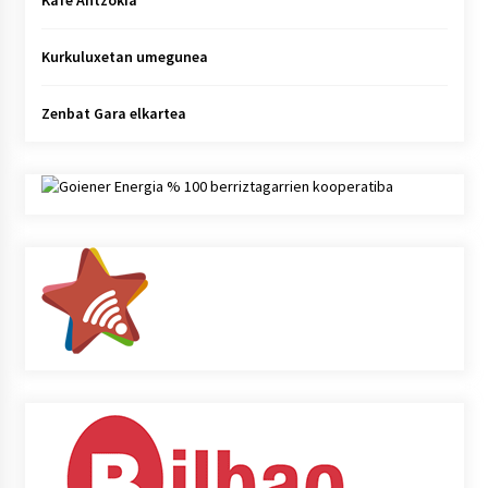
Kafe Antzokia
Kurkuluxetan umegunea
Zenbat Gara elkartea