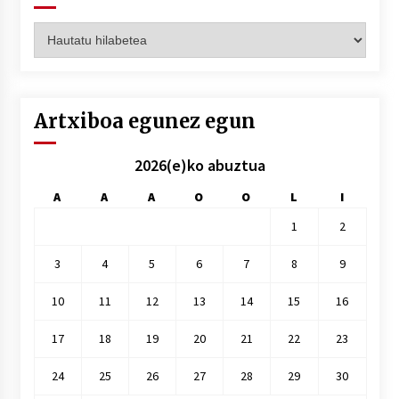
Artxiboak
hilez
hile
Artxiboa egunez egun
2026(e)ko abuztua
A
A
A
O
O
L
I
1
2
3
4
5
6
7
8
9
10
11
12
13
14
15
16
17
18
19
20
21
22
23
24
25
26
27
28
29
30