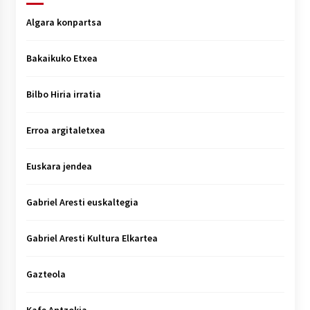
Algara konpartsa
Bakaikuko Etxea
Bilbo Hiria irratia
Erroa argitaletxea
Euskara jendea
Gabriel Aresti euskaltegia
Gabriel Aresti Kultura Elkartea
Gazteola