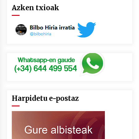
Azken txioak
Harpidetu e-postaz