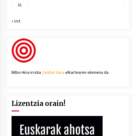
31
« Uzt
Bilbo Hiria irratia
Zenbat Gara
elkartearen ekimena da.
Lizentzia orain!