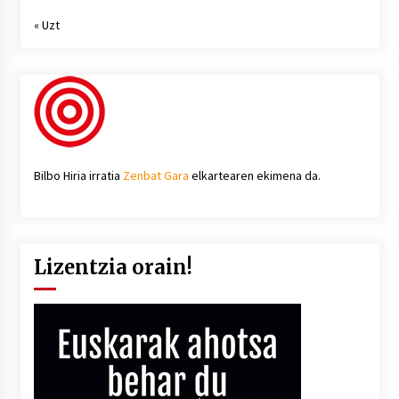
« Uzt
Bilbo Hiria irratia
Zenbat Gara
elkartearen ekimena da.
Lizentzia orain!