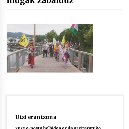
mugak zabalduz
“Hiztegi bat” Gorka Urbizuk idatzitako letren
hiztegia
2026/07/23
Bakaikuko barnetegitik gazteek egindako saio
berezia
2026/07/16
Tuba eta bonbardinoaren astea, Bilboko
Kontserbatorioan protagonista
2026/07/16
Auzoportala : 1×04 Auzofoniak
2026/07/15
Utzi erantzuna
Gaur abitua da Bilbao bbk live jaialdia
2026/07/09
Zure e-posta helbidea ez da argitaratuko.