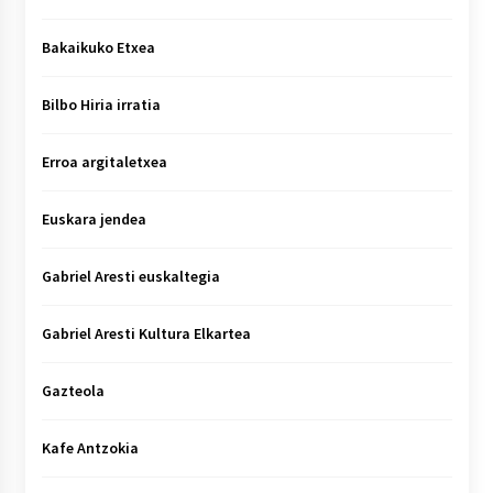
Bakaikuko Etxea
Bilbo Hiria irratia
Erroa argitaletxea
Euskara jendea
Gabriel Aresti euskaltegia
Gabriel Aresti Kultura Elkartea
Gazteola
Kafe Antzokia