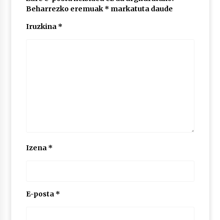
Beharrezko eremuak
*
markatuta daude
Iruzkina
*
POTTO: San Pedro jaietako bertso-saioa
2026/07/09
Larunbatean Plentziako Itsas Martxa ospatuko
da
2026/07/07
LIBURUEN ERREPUBLIKA TXIKIA: Hiragana akats
isil batekin dator beti
2026/07/07
Izena
*
Auritz Iñurrietaren margoak ikusgai
Uribitarte40 aretoan
2026/07/03
E-posta
*
SOINUGELA: Paul McCartney eta Ringo Starr-en
lan berriak