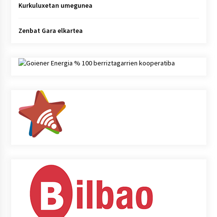
Kurkuluxetan umegunea
Zenbat Gara elkartea