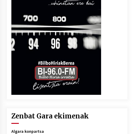
Zenbat Gara ekimenak
Algara konpartsa