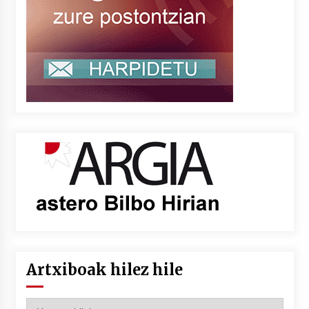
Artxiboak hilez hile
Artxiboak