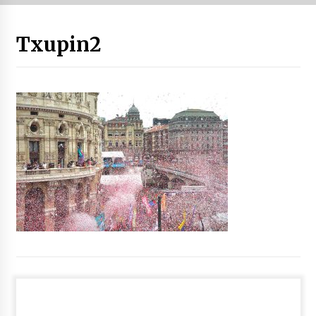
“Hiztegi bat” Gorka Urbizuk idatzitako letren
Txupin2
hiztegia
2026/07/23
Bakaikuko barnetegitik gazteek egindako saio
berezia
2026/07/16
Tuba eta bonbardinoaren astea, Bilboko
Kontserbatorioan protagonista
2026/07/16
Auzoportala : 1×04 Auzofoniak
2026/07/15
Gaur abitua da Bilbao bbk live jaialdia
2026/07/09