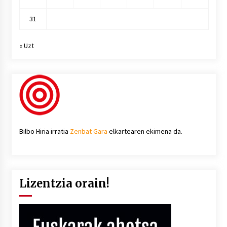
31
« Uzt
Bilbo Hiria irratia
Zenbat Gara
elkartearen ekimena da.
Lizentzia orain!