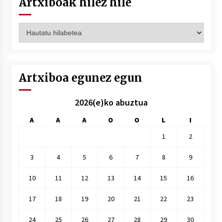
Artxiboak hilez hile
Artxiboak
hilez
hile
Artxiboa egunez egun
2026(e)ko abuztua
A
A
A
O
O
L
I
1
2
3
4
5
6
7
8
9
10
11
12
13
14
15
16
17
18
19
20
21
22
23
24
25
26
27
28
29
30