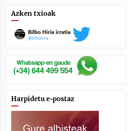
Azken txioak
Harpidetu e-postaz