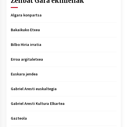
Zenbat Gara ekimenak
Algara konpartsa
Bakaikuko Etxea
Bilbo Hiria irratia
Erroa argitaletxea
Euskara jendea
Gabriel Aresti euskaltegia
Gabriel Aresti Kultura Elkartea
Gazteola