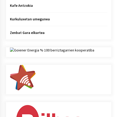
Kafe Antzokia
Kurkuluxetan umegunea
Zenbat Gara elkartea