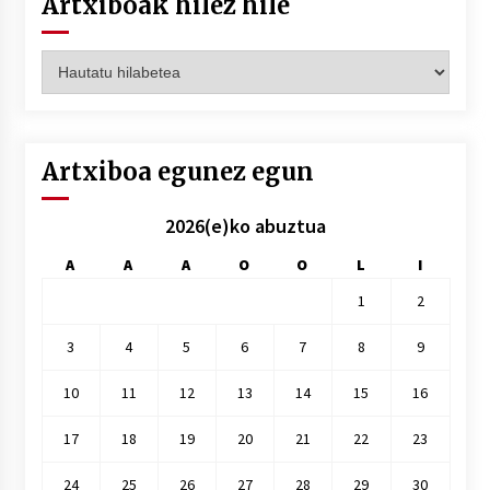
Artxiboak hilez hile
Artxiboak
hilez
hile
Artxiboa egunez egun
2026(e)ko abuztua
A
A
A
O
O
L
I
1
2
3
4
5
6
7
8
9
10
11
12
13
14
15
16
17
18
19
20
21
22
23
24
25
26
27
28
29
30