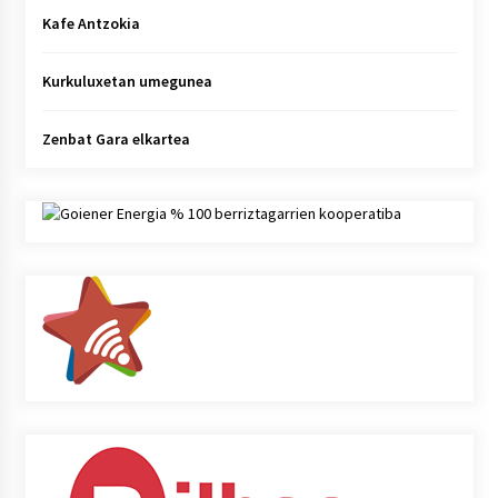
Kafe Antzokia
Kurkuluxetan umegunea
Zenbat Gara elkartea