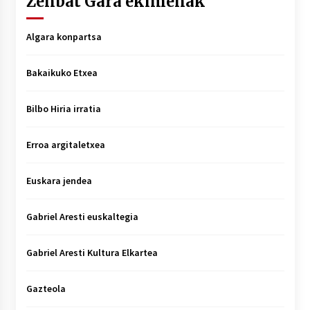
Zenbat Gara ekimenak
Algara konpartsa
Bakaikuko Etxea
Bilbo Hiria irratia
Erroa argitaletxea
Euskara jendea
Gabriel Aresti euskaltegia
Gabriel Aresti Kultura Elkartea
Gazteola