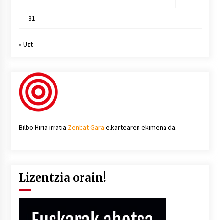
31
« Uzt
Bilbo Hiria irratia
Zenbat Gara
elkartearen ekimena da.
Lizentzia orain!