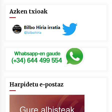
Azken txioak
Harpidetu e-postaz