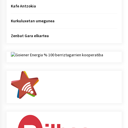
Kafe Antzokia
Kurkuluxetan umegunea
Zenbat Gara elkartea