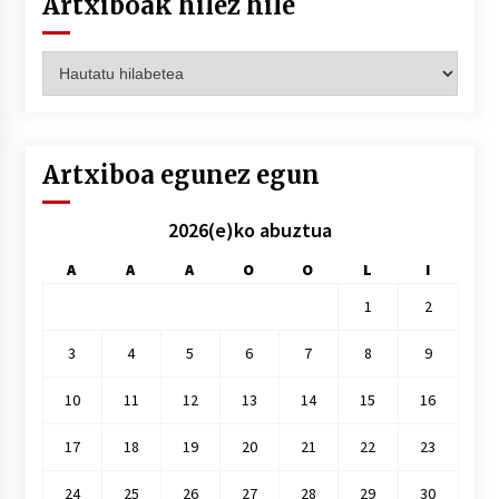
Artxiboak hilez hile
Artxiboak
hilez
hile
Artxiboa egunez egun
2026(e)ko abuztua
A
A
A
O
O
L
I
1
2
3
4
5
6
7
8
9
10
11
12
13
14
15
16
17
18
19
20
21
22
23
24
25
26
27
28
29
30