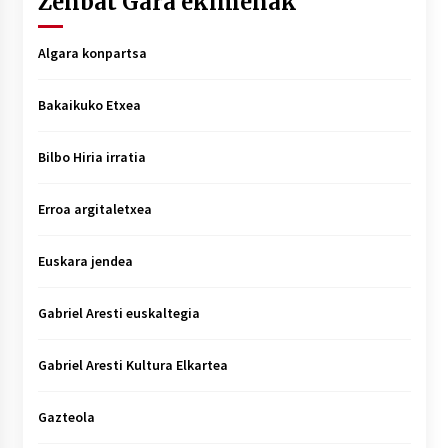
Zenbat Gara ekimenak
Algara konpartsa
Bakaikuko Etxea
Bilbo Hiria irratia
Erroa argitaletxea
Euskara jendea
Gabriel Aresti euskaltegia
Gabriel Aresti Kultura Elkartea
Gazteola