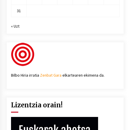
31
« Uzt
Bilbo Hiria irratia
Zenbat Gara
elkartearen ekimena da.
Lizentzia orain!