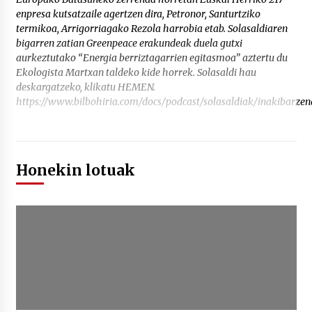
enpresa kutsatzaile agertzen dira, Petronor, Santurtziko
termikoa, Arrigorriagako Rezola harrobia etab. Solasaldiaren
bigarren zatian Greenpeace erakundeak duela gutxi
aurkeztutako “Energia berriztagarrien egitasmoa” aztertu du
Ekologista Martxan taldeko kide horrek. Solasaldi hau
deskargatzeko, klikatu HEMEN.
https://www.bilbohiria.com/docs/podcast/solasaldiak/inakibarze
Honekin lotuak