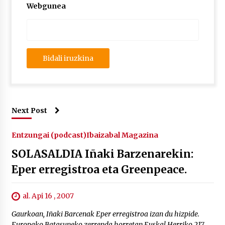
Webgunea
Next Post
Entzungai (podcast)
Ibaizabal Magazina
SOLASALDIA Iñaki Barzenarekin:
Eper erregistroa eta Greenpeace.
al. Api 16 , 2007
Gaurkoan, Iñaki Barcenak Eper erregistroa izan du hizpide.
Europako Batasuneko zerrenda horretan Euskal Herriko 217