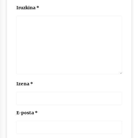
2026/07/03
Iruzkina
*
MUSIBLA #297: Bide, Boards Of Canada, Somak,
Tiga, Twisted Teens, Underscores, Habia
2026/07/02
Izena
*
E-posta
*