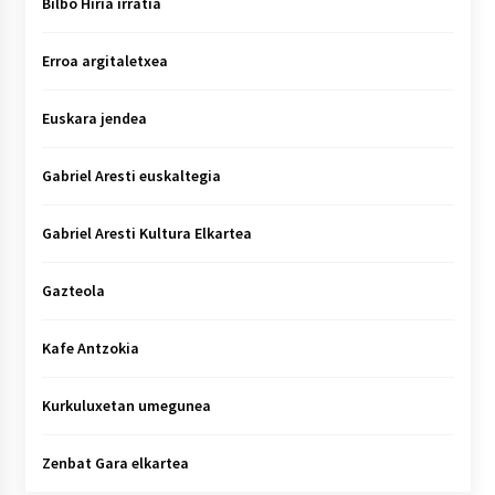
Bilbo Hiria irratia
Erroa argitaletxea
Euskara jendea
Gabriel Aresti euskaltegia
Gabriel Aresti Kultura Elkartea
Gazteola
Kafe Antzokia
Kurkuluxetan umegunea
Zenbat Gara elkartea