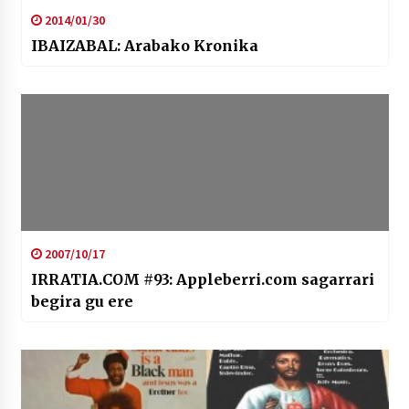
2014/01/30
IBAIZABAL: Arabako Kronika
2007/10/17
IRRATIA.COM #93: Appleberri.com sagarrari
begira gu ere