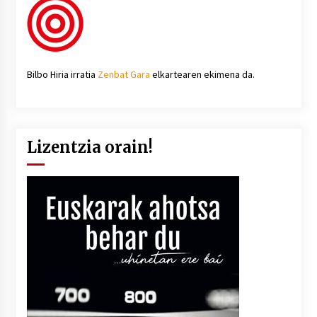
Bilbo Hiria irratia
Zenbat Gara
elkartearen ekimena da.
Lizentzia orain!