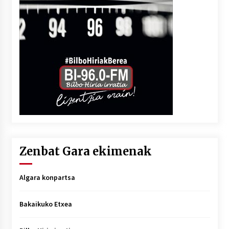
Zenbat Gara ekimenak
Algara konpartsa
Bakaikuko Etxea