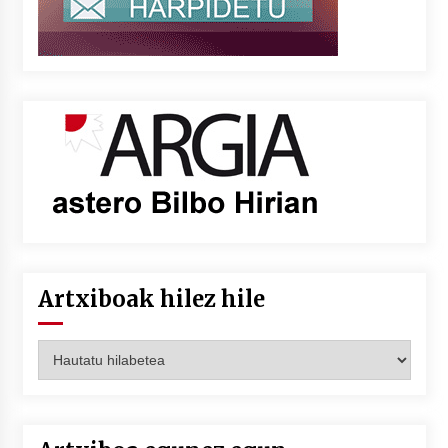
Artxiboak hilez hile
Artxiboak
hilez
hile