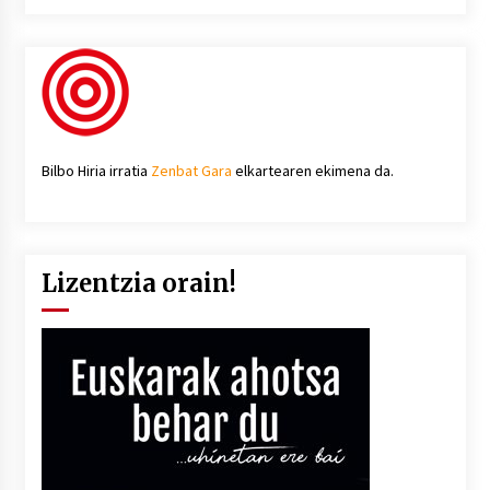
Bilbo Hiria irratia
Zenbat Gara
elkartearen ekimena da.
Lizentzia orain!