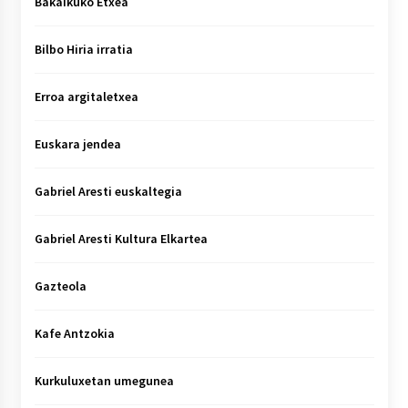
Bakaikuko Etxea
Bilbo Hiria irratia
Erroa argitaletxea
Euskara jendea
Gabriel Aresti euskaltegia
Gabriel Aresti Kultura Elkartea
Gazteola
Kafe Antzokia
Kurkuluxetan umegunea