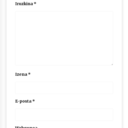
Iruzkina
*
POTTO: San Pedro jaietako bertso-saioa
2026/07/09
Larunbatean Plentziako Itsas Martxa ospatuko
da
2026/07/07
LIBURUEN ERREPUBLIKA TXIKIA: Hiragana akats
isil batekin dator beti
Izena
*
2026/07/07
Auritz Iñurrietaren margoak ikusgai
Uribitarte40 aretoan
E-posta
*
2026/07/03
SOINUGELA: Paul McCartney eta Ringo Starr-en
lan berriak