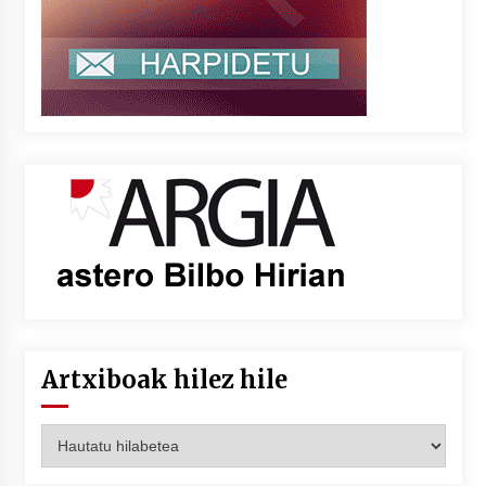
Artxiboak hilez hile
Artxiboak
hilez
hile