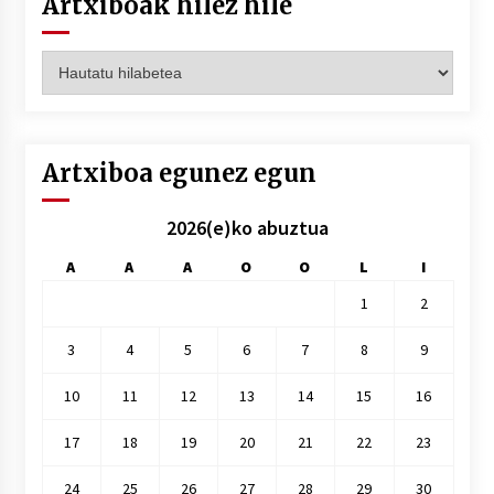
Artxiboak hilez hile
Artxiboak
hilez
hile
Artxiboa egunez egun
2026(e)ko abuztua
A
A
A
O
O
L
I
1
2
3
4
5
6
7
8
9
10
11
12
13
14
15
16
17
18
19
20
21
22
23
24
25
26
27
28
29
30