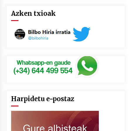
Azken txioak
Harpidetu e-postaz