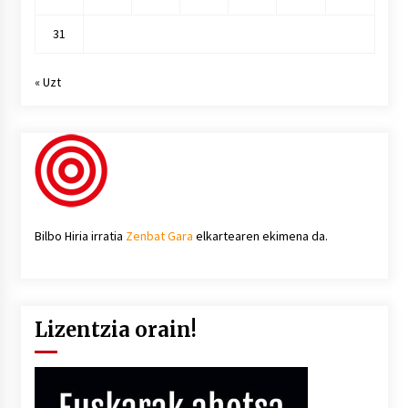
31
« Uzt
Bilbo Hiria irratia
Zenbat Gara
elkartearen ekimena da.
Lizentzia orain!