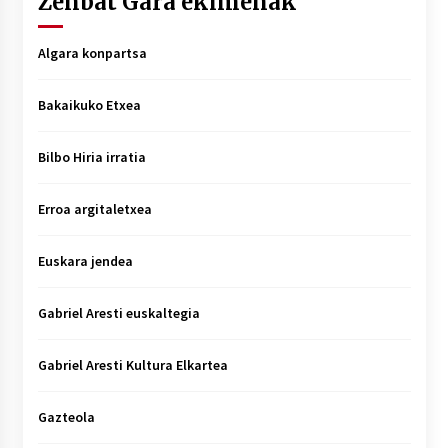
Zenbat Gara ekimenak
Algara konpartsa
Bakaikuko Etxea
Bilbo Hiria irratia
Erroa argitaletxea
Euskara jendea
Gabriel Aresti euskaltegia
Gabriel Aresti Kultura Elkartea
Gazteola