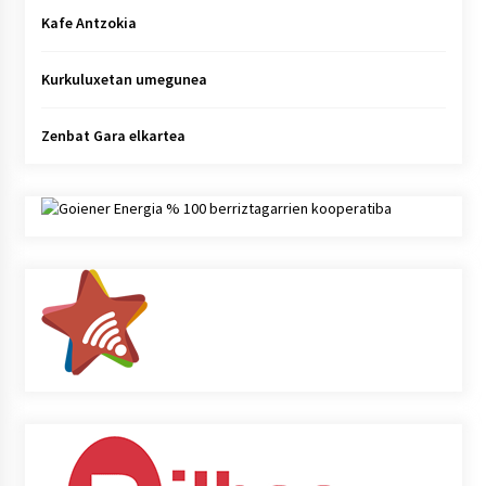
Kafe Antzokia
Kurkuluxetan umegunea
Zenbat Gara elkartea