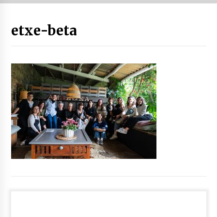
“Hiztegi bat” Gorka Urbizuk idatzitako letren
etxe-beta
hiztegia
2026/07/23
Bakaikuko barnetegitik gazteek egindako saio
berezia
2026/07/16
Tuba eta bonbardinoaren astea, Bilboko
Kontserbatorioan protagonista
2026/07/16
Auzoportala : 1×04 Auzofoniak
2026/07/15
Gaur abitua da Bilbao bbk live jaialdia
2026/07/09