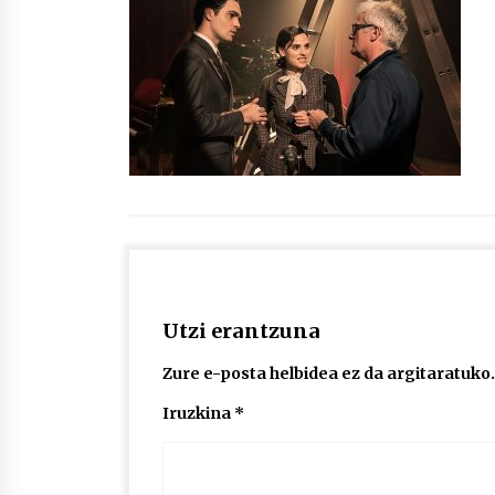
protagonista
2026/07/16
POTTO: San Pedro jaietako bertso-
saioa
2026/07/09
Auritz Iñurrietaren margoak
ikusgai Uribitarte40 aretoan
2026/07/03
Utzi erantzuna
Zure e-posta helbidea ez da argitaratuko.
Iruzkina
*