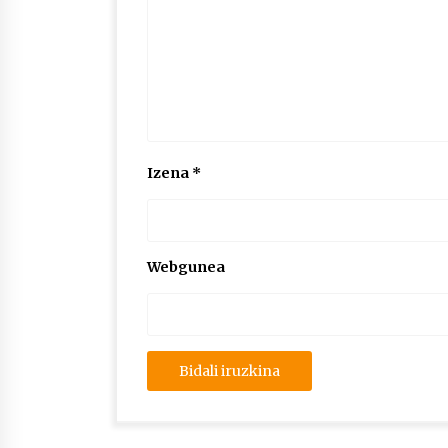
Izena
*
Webgunea