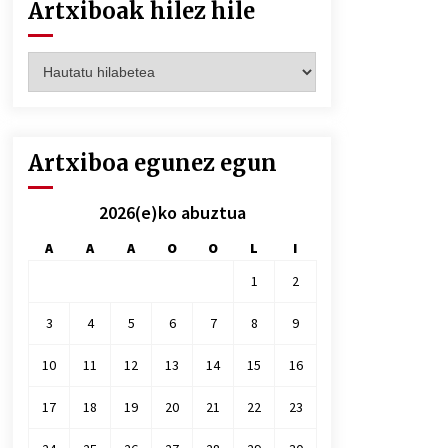
Artxiboak hilez hile
Artxiboak
hilez
hile
Artxiboa egunez egun
2026(e)ko abuztua
A
A
A
O
O
L
I
1
2
3
4
5
6
7
8
9
10
11
12
13
14
15
16
17
18
19
20
21
22
23