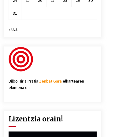
24
25
26
27
28
29
30
31
« Uzt
Bilbo Hiria irratia
Zenbat Gara
elkartearen
ekimena da.
Lizentzia orain!