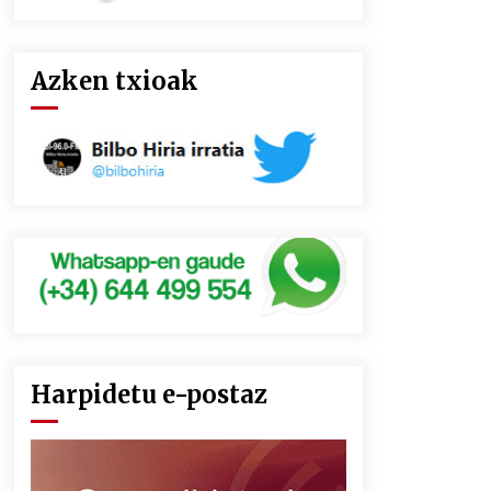
Azken txioak
Harpidetu e-postaz