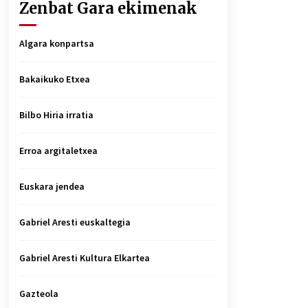
Zenbat Gara ekimenak
Algara konpartsa
Bakaikuko Etxea
Bilbo Hiria irratia
Erroa argitaletxea
Euskara jendea
Gabriel Aresti euskaltegia
Gabriel Aresti Kultura Elkartea
Gazteola