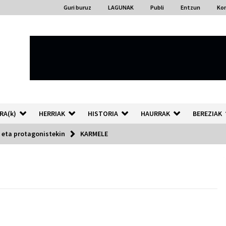
Guri buruz
LAGUNAK
Publi
Entzun
Ko
RA(k)
HERRIAK
HISTORIA
HAURRAK
BEREZIAK
 eta protagonistekin
KARMELE
“Hiztegi bat” Gorka Urbizuk
idatzitako letren hiztegia
2026/07/23
Auzoportala : 1×04 Auzofoniak