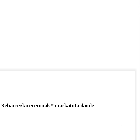
2026/07/15
Larunbatean Plentziako Itsas
Martxa ospatuko da
2026/07/07
SOINUGELA: Paul McCartney eta
Ringo Starr-en lan berriak
2026/07/03
Beharrezko eremuak
*
markatuta daude