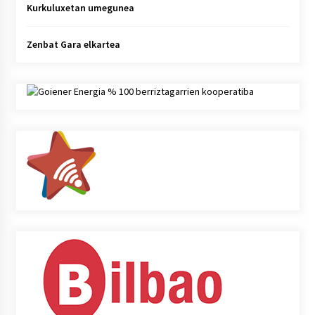
Kurkuluxetan umegunea
Zenbat Gara elkartea