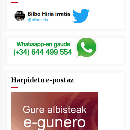
Harpidetu e-postaz