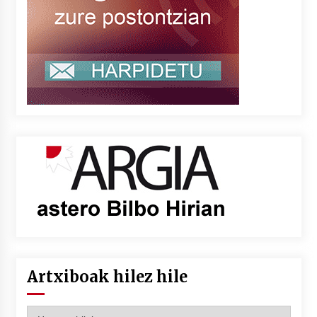
Artxiboak hilez hile
Artxiboak