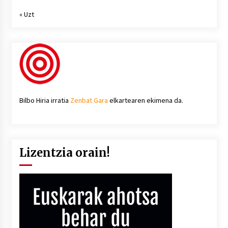
« Uzt
Bilbo Hiria irratia
Zenbat Gara
elkartearen ekimena da.
Lizentzia orain!