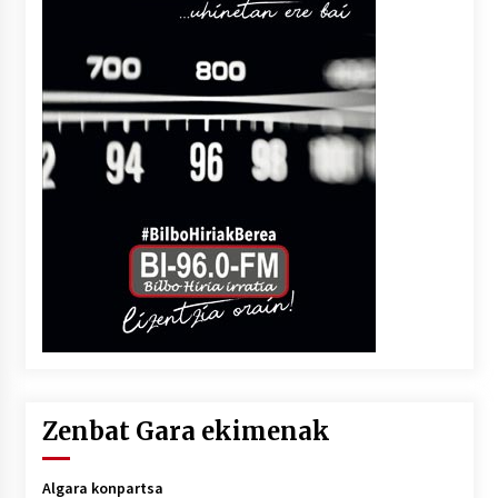
Zenbat Gara ekimenak
Algara konpartsa