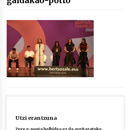
galdakao-potto
“Hiztegi bat” Gorka Urbizuk idatzitako letren
hiztegia
2026/07/23
Bakaikuko barnetegitik gazteek egindako saio
berezia
2026/07/16
Tuba eta bonbardinoaren astea, Bilboko
Kontserbatorioan protagonista
2026/07/16
Auzoportala : 1×04 Auzofoniak
2026/07/15
Utzi erantzuna
Gaur abitua da Bilbao bbk live jaialdia
2026/07/09
Zure e-posta helbidea ez da argitaratuko.