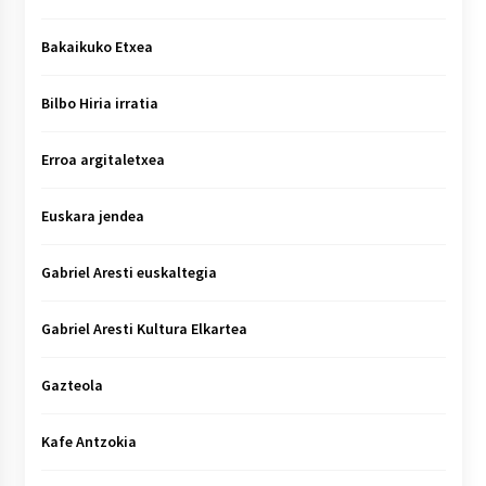
Bakaikuko Etxea
Bilbo Hiria irratia
Erroa argitaletxea
Euskara jendea
Gabriel Aresti euskaltegia
Gabriel Aresti Kultura Elkartea
Gazteola
Kafe Antzokia