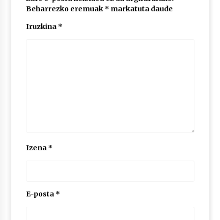
Beharrezko eremuak
*
markatuta daude
Iruzkina
*
POTTO: San Pedro jaietako bertso-saioa
2026/07/09
Larunbatean Plentziako Itsas Martxa ospatuko
da
2026/07/07
LIBURUEN ERREPUBLIKA TXIKIA: Hiragana akats
isil batekin dator beti
2026/07/07
Izena
*
Auritz Iñurrietaren margoak ikusgai
Uribitarte40 aretoan
2026/07/03
E-posta
*
SOINUGELA: Paul McCartney eta Ringo Starr-en
lan berriak