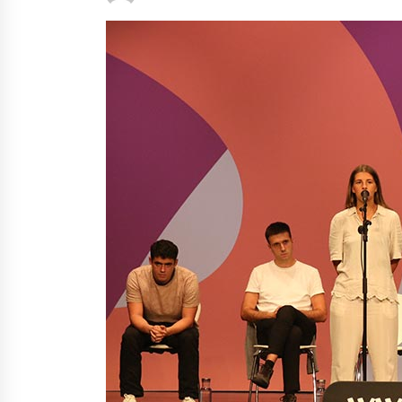
protagonista
2026/07/16
POTTO: San Pedro jaietako bertso-
saioa
2026/07/09
Auritz Iñurrietaren margoak
ikusgai Uribitarte40 aretoan
2026/07/03