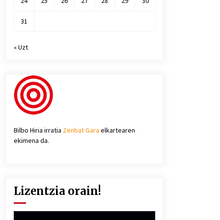
24
25
26
27
28
29
30
31
« Uzt
Bilbo Hiria irratia
Zenbat Gara
elkartearen
ekimena da.
Lizentzia orain!