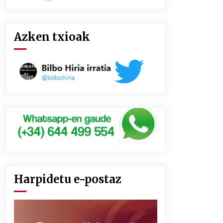
Azken txioak
Harpidetu e-postaz