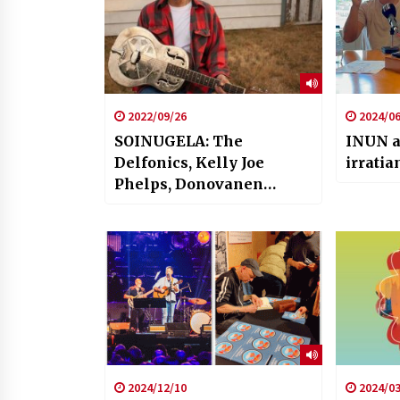
2022/09/26
2024/06
SOINUGELA: The
INUN ar
Delfonics, Kelly Joe
irratia
Phelps, Donovanen
kantutegia, Steve
Earleren maisuak
2024/12/10
2024/03