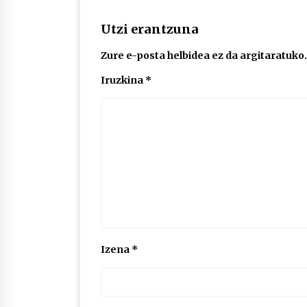
Utzi erantzuna
Zure e-posta helbidea ez da argitaratuko.
Iruzkina
*
Izena
*