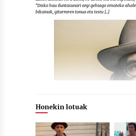
“Disko hau iluntasunari argi gehiago emateko ahaleg
bikainak, gitarraren tonua eta testu […]
Honekin lotuak