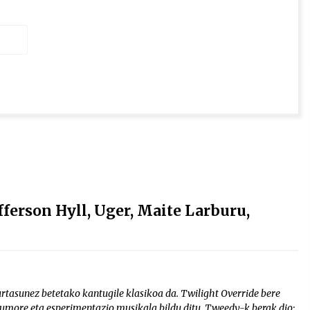
ferson Hyll, Uger, Maite Larburu,
rtasunez betetako kantugile klasikoa da. Twilight Override bere
, umore eta esperimentazio musikala bildu ditu. Tweedy-k berak dio: