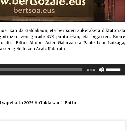
ioa izan da Galdakaon, eta bertsoen aukeraketa diktatoriala
iti izan zen garaile 473 punturekin; eta, bigarren, Enare
 dira Bittor Altube, Asier Galarza eta Paule Ixiar Loizaga;
arren gelditu zen Araiz Katarain.
Erabili
00:00
gora/behera
gezi-
teklak
bolumena
igotzeko
 txapelketa 2025
#
Galdakao
#
Potto
edo
jaisteko.