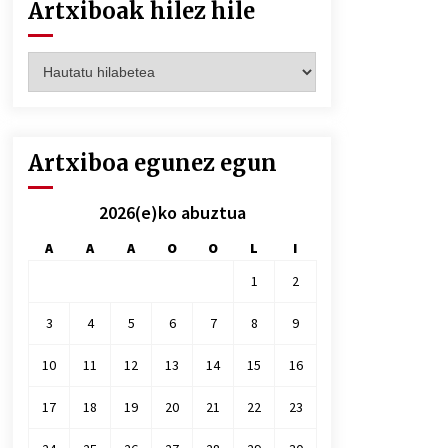
Artxiboak hilez hile
Artxiboak
hilez
hile
Artxiboa egunez egun
2026(e)ko abuztua
A
A
A
O
O
L
I
1
2
3
4
5
6
7
8
9
10
11
12
13
14
15
16
17
18
19
20
21
22
23