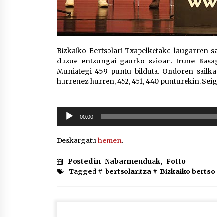
Bizkaiko Bertsolari Txapelketako laugarren sa
duzue entzungai gaurko saioan. Irune Basago
Muniategi 459 puntu bilduta. Ondoren sailkatu
hurrenez hurren, 452, 451, 440 punturekin. Seig
Soinu
00:00
erreproduzigailua
Deskargatu
hemen
.
Posted in
Nabarmenduak
,
Potto
Tagged #
bertsolaritza
#
Bizkaiko bertso