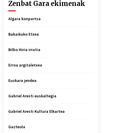
Zenbat Gara ekimenak
Algara konpartsa
Bakaikuko Etxea
Bilbo Hiria irratia
Erroa argitaletxea
Euskara jendea
Gabriel Aresti euskaltegia
Gabriel Aresti Kultura Elkartea
Gazteola