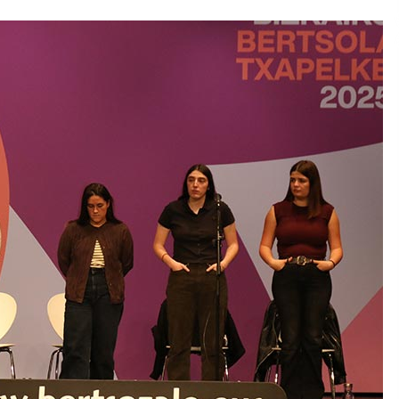
2026/07/15
Larunbatean Plentziako Itsas
Martxa ospatuko da
2026/07/07
SOINUGELA: Paul McCartney eta
Ringo Starr-en lan berriak
2026/07/03