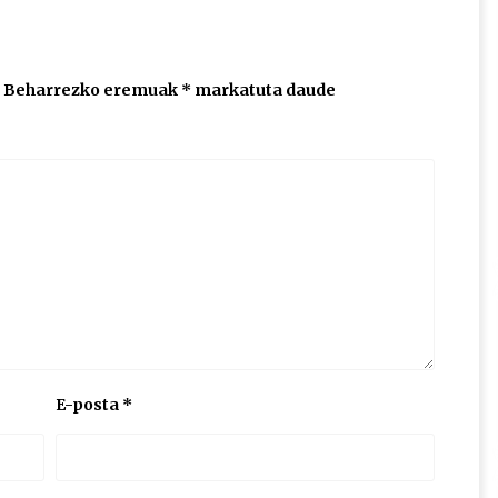
Beharrezko eremuak
*
markatuta daude
E-posta
*