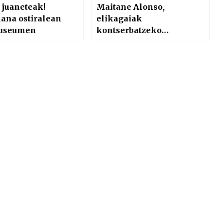
 juaneteak!
Maitane Alonso,
lana ostiralean
elikagaiak
museumen
kontserbatzeko
makinarekin arrakasta
izan duen zientzialari
gaztea