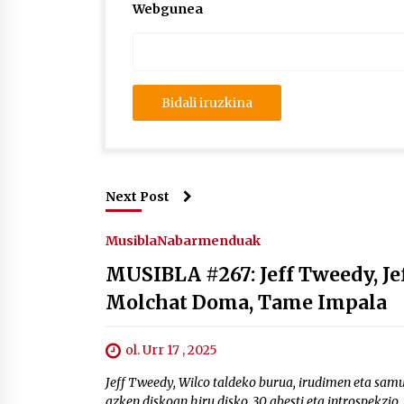
Webgunea
Next Post
Musibla
Nabarmenduak
MUSIBLA #267: Jeff Tweedy, Jef
Molchat Doma, Tame Impala
ol. Urr 17 , 2025
Jeff Tweedy, Wilco taldeko burua, irudimen eta samu
azken diskoan hiru disko, 30 abesti eta introspekzio