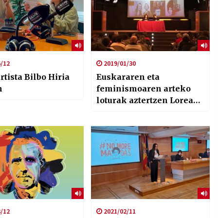
/12
2019/01/30
tista Bilbo Hiria
Euskararen eta
n
feminismoaren arteko
loturak aztertzen Lorea
Agirre eta Idurre
Eskisabelekin
/12
2021/02/11