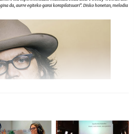
ina da, aurre egiteko garai korapilatsuari”. Disko honetan, melodia