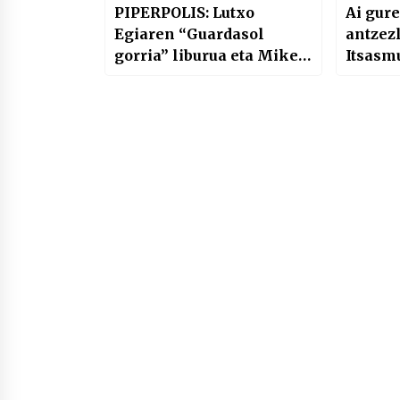
PIPERPOLIS: Lutxo
Ai gure
Egiaren “Guardasol
antzez
gorria” liburua eta Mikel
Itsas
Urdangarin