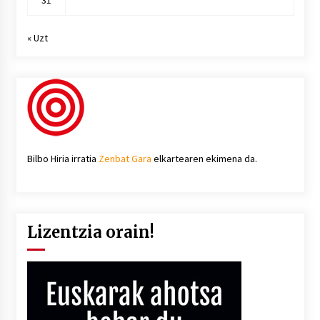
« Uzt
Bilbo Hiria irratia
Zenbat Gara
elkartearen ekimena da.
Lizentzia orain!