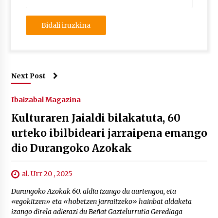
Next Post
Ibaizabal Magazina
Kulturaren Jaialdi bilakatuta, 60
urteko ibilbideari jarraipena emango
dio Durangoko Azokak
al. Urr 20 , 2025
Durangoko Azokak 60. aldia izango du aurtengoa, eta
«egokitzen» eta «hobetzen jarraitzeko» hainbat aldaketa
izango direla adierazi du Beñat Gaztelurrutia Gerediaga