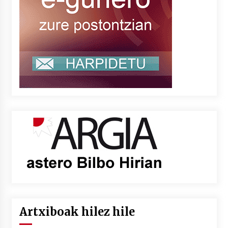
Artxiboak hilez hile