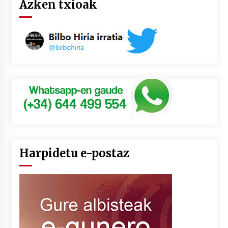
Azken txioak
Harpidetu e-postaz