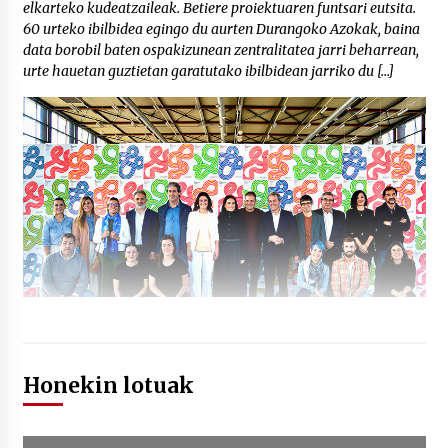
elkarteko kudeatzaileak. Betiere proiektuaren funtsari eutsita.
60 urteko ibilbidea egingo du aurten Durangoko Azokak, baina
data borobil baten ospakizunean zentralitatea jarri beharrean,
urte hauetan guztietan garatutako ibilbidean jarriko du […]
Honekin lotuak