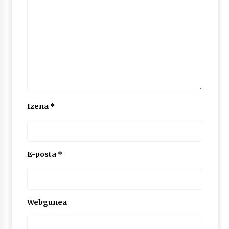
Izena
*
E-posta
*
Webgunea