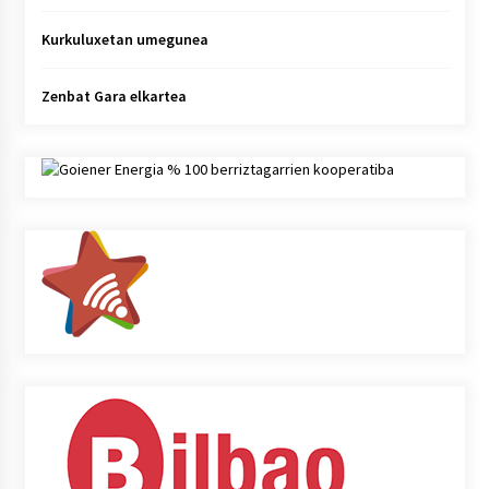
Kurkuluxetan umegunea
Zenbat Gara elkartea