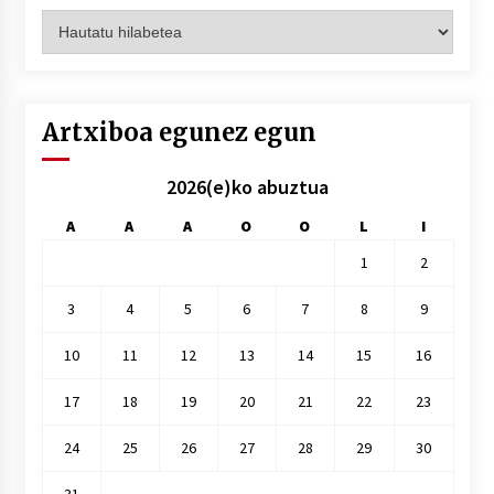
Artxiboak
hilez
hile
Artxiboa egunez egun
2026(e)ko abuztua
A
A
A
O
O
L
I
1
2
3
4
5
6
7
8
9
10
11
12
13
14
15
16
17
18
19
20
21
22
23
24
25
26
27
28
29
30
31