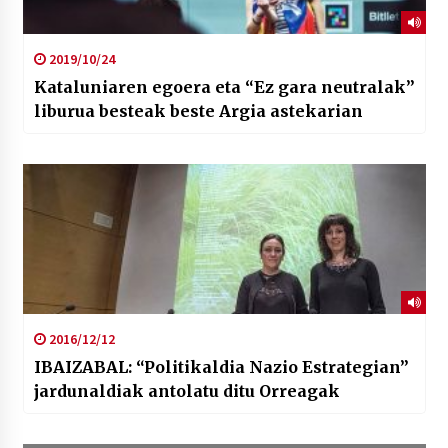
2019/10/24
Kataluniaren egoera eta “Ez gara neutralak”
liburua besteak beste Argia astekarian
2016/12/12
IBAIZABAL: “Politikaldia Nazio Estrategian”
jardunaldiak antolatu ditu Orreagak