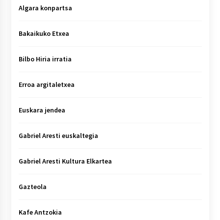
Algara konpartsa
Bakaikuko Etxea
Bilbo Hiria irratia
Erroa argitaletxea
Euskara jendea
Gabriel Aresti euskaltegia
Gabriel Aresti Kultura Elkartea
Gazteola
Kafe Antzokia