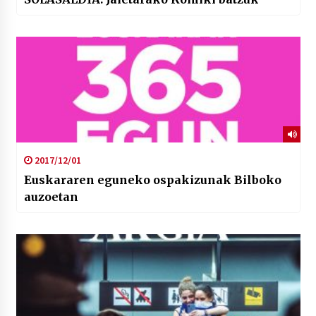
2017/12/01
Euskararen eguneko ospakizunak Bilboko
auzoetan