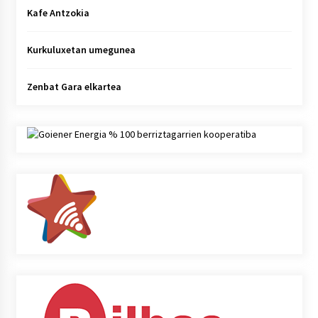
Kafe Antzokia
Kurkuluxetan umegunea
Zenbat Gara elkartea