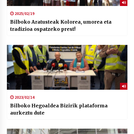
2025/02/19
Bilboko Aratusteak Kolorea, umorea eta
tradizioa ospatzeko prest!
2023/02/14
Bilboko Hegoaldea Bizirik plataforma
aurkeztu dute