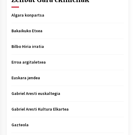
Algara konpartsa
Bakaikuko Etxea
Bilbo Hiria irratia
Erroa argitaletxea
Euskara jendea
Gabriel Aresti euskaltegia
Gabriel Aresti Kultura Elkartea
Gazteola