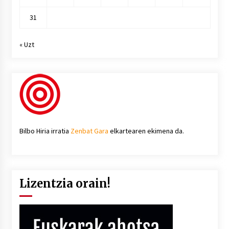
31
« Uzt
Bilbo Hiria irratia
Zenbat Gara
elkartearen ekimena da.
Lizentzia orain!