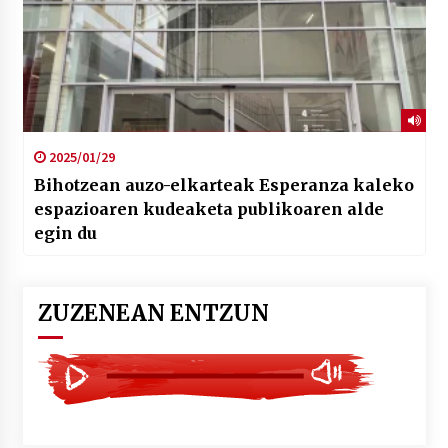
2025/01/29
Bihotzean auzo-elkarteak Esperanza kaleko
espazioaren kudeaketa publikoaren alde
egin du
ZUZENEAN ENTZUN