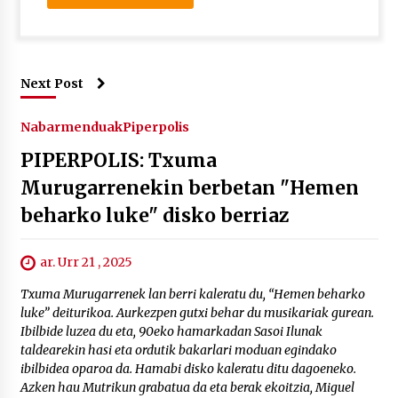
Next Post
Nabarmenduak
Piperpolis
PIPERPOLIS: Txuma
Murugarrenekin berbetan "Hemen
beharko luke" disko berriaz
ar. Urr 21 , 2025
Txuma Murugarrenek lan berri kaleratu du, “Hemen beharko
luke” deiturikoa. Aurkezpen gutxi behar du musikariak gurean.
Ibilbide luzea du eta, 90eko hamarkadan Sasoi Ilunak
taldearekin hasi eta ordutik bakarlari moduan egindako
ibilbidea oparoa da. Hamabi disko kaleratu ditu dagoeneko.
Azken hau Mutrikun grabatua da eta berak ekoitzia, Miguel