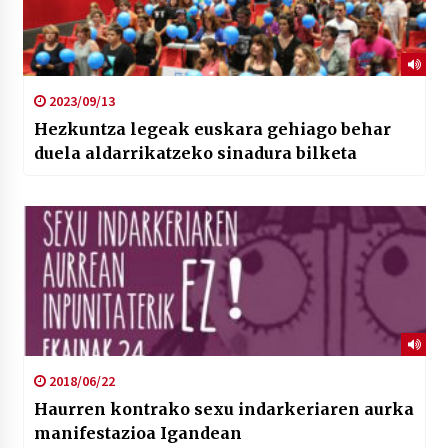
2023/09/13
Hezkuntza legeak euskara gehiago behar
duela aldarrikatzeko sinadura bilketa
2018/06/22
Haurren kontrako sexu indarkeriaren aurka
manifestazioa Igandean