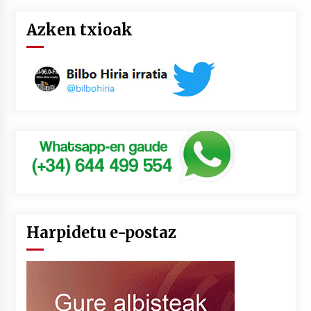
Azken txioak
Harpidetu e-postaz