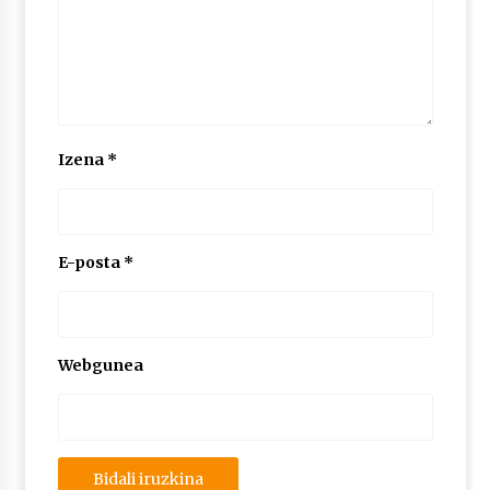
Izena
*
E-posta
*
Webgunea