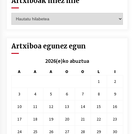
Artxiboak hilez hile
Artxiboak
hilez
hile
Artxiboa egunez egun
2026(e)ko abuztua
A
A
A
O
O
L
I
1
2
3
4
5
6
7
8
9
10
11
12
13
14
15
16
17
18
19
20
21
22
23
24
25
26
27
28
29
30