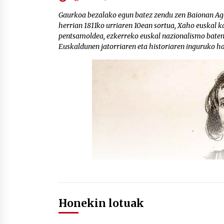
Gaurkoa bezalako egun batez zendu zen Baionan Ago
herrian 1811ko urriaren 10ean sortua, Xaho euskal ka
pentsamoldea, ezkerreko euskal nazionalismo baten 
Euskaldunen jatorriaren eta historiaren inguruko h
Honekin lotuak