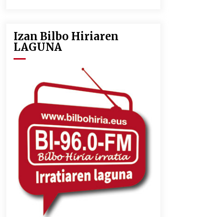
2026/07/09
Izan Bilbo Hiriaren
LIBURUEN ERREPUBLIKA TXIKIA:
LAGUNA
Hiragana akats isil batekin dator
beti
2026/07/07
MUSIBLA #297: Bide, Boards Of
Canada, Somak, Tiga, Twisted
Teens, Underscores, Habia
2026/07/02