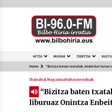
Skip
to
content
HITZA
MUSIKA
ZIENTZIA
KULTU
Home
“Bizitza baten txatalak, Andre bat lurrar
Azkenak
Ibaizabal Magazina
Nabarmenduak
40 urte okupazioa eta autogestioa
martxan Bilbon
“Bizitza baten txata
2026/07/24
liburuaz Onintza Enbei
Tuba eta bonbardinoaren astea,
Bilboko Kontserbatorioan