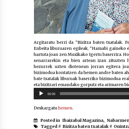
Argitaratu berri da “Bizitza baten txatalak. 
Enbeita liburuaren egileak. “Hamabi gaineko e
hartuta joan zen Muxikako Igertu baserrira. Hor
senarrarekin eta bien artean izan zituzten 
hezurrek uzten diotenean jorran egitera j
bizimodua kontatzen da hemen andre baten ahot
bate txatalak liburuak baserriko bizimodua er
eta bizitzari emandako gorputz eta arimaren bi
Soinu
00:00
erreproduzigailua
Deskargatu
hemen
.
Posted in
Ibaizabal Magazina
,
Nabarmen
Tagged #
Bizitza baten txatalak
#
Onintz