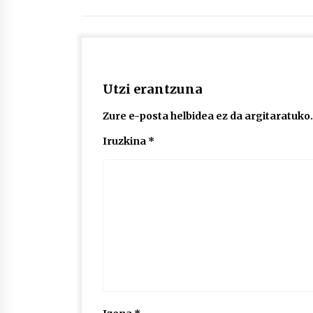
Utzi erantzuna
Zure e-posta helbidea ez da argitaratuko.
Iruzkina
*