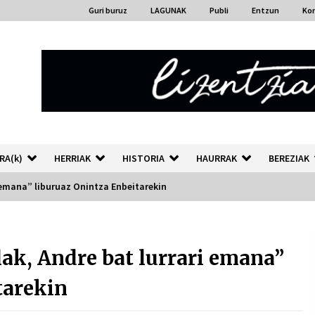
Guri buruz
LAGUNAK
Publi
Entzun
Ko
RA(k)
HERRIAK
HISTORIA
HAURRAK
BEREZIAK
i emana” liburuaz Onintza Enbeitarekin
“Hiztegi bat” Gorka Urbizuk
idatzitako letren hiztegia
lak, Andre bat lurrari emana”
2026/07/23
tarekin
Auzoportala : 1×04 Auzofoniak