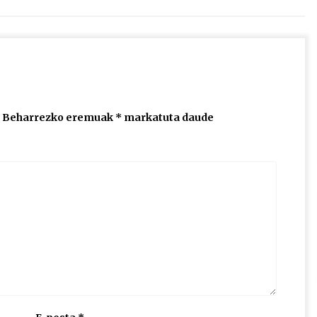
jaisteko.
Beharrezko eremuak
*
markatuta daude