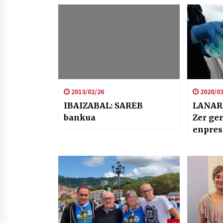
2013/02/26
2020/03
IBAIZABAL: SAREB
LANAR
bankua
Zer ger
enpres
langil