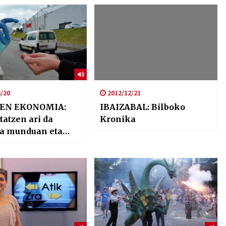
/20
2012/12/21
EN EKONOMIA:
IBAIZABAL: Bilboko
tatzen ari da
Kronika
a munduan eta
een eskubideekin?