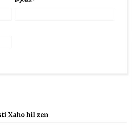
E-posta
*
i Xaho hil zen