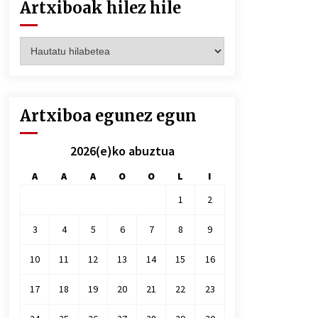
Artxiboak hilez hile
Artxiboak
hilez
hile
Artxiboa egunez egun
2026(e)ko abuztua
A
A
A
O
O
L
I
1
2
3
4
5
6
7
8
9
10
11
12
13
14
15
16
17
18
19
20
21
22
23