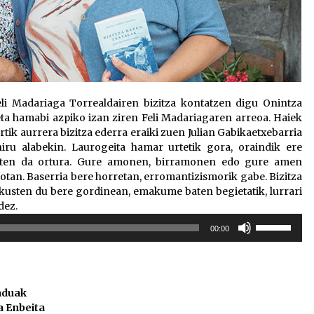
Feli Madariaga Torrealdairen bizitza kontatzen digu Onintza
ta hamabi azpiko izan ziren Feli Madariagaren arreoa. Haiek
tik aurrera bizitza ederra eraiki zuen Julian Gabikaetxebarria
hiru alabekin. Laurogeita hamar urtetik gora, oraindik ere
oaten da ortura. Gure amonen, birramonen edo gure amen
an. Baserria bere horretan, erromantizismorik gabe. Bizitza
akusten du bere gordinean, emakume baten begietatik, lurrari
dez.
Erabili
00:00
gora/behera
gezi-
teklak
bolumena
duak
igotzeko
a Enbeita
edo