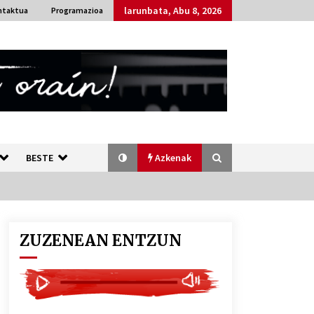
larunbata, Abu 8, 2026
ntaktua
Programazioa
BESTE
Azkenak
ZUZENEAN ENTZUN
Bakaikuko barnetegitik gazteek
egindako saio berezia
2026/07/16
Gaur abitua da Bilbao bbk live
jaialdia