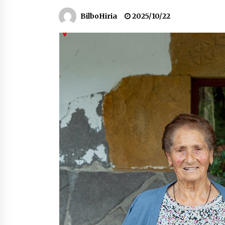
protagonista
BilboHiria
2025/10/22
2026/07/16
POTTO: San Pedro jaietako bertso-
saioa
2026/07/09
Auritz Iñurrietaren margoak
ikusgai Uribitarte40 aretoan
2026/07/03