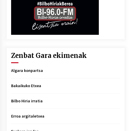
Zenbat Gara ekimenak
Algara konpartsa
Bakaikuko Etxea
Bilbo Hiria irratia
Erroa argitaletxea