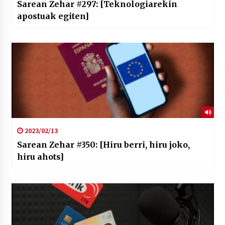
Sarean Zehar #297: [Teknologiarekin
apostuak egiten]
2023/02/13
Sarean Zehar #350: [Hiru berri, hiru joko,
hiru ahots]