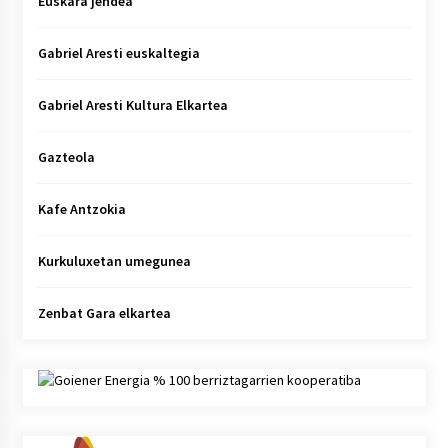
Euskara jendea
Gabriel Aresti euskaltegia
Gabriel Aresti Kultura Elkartea
Gazteola
Kafe Antzokia
Kurkuluxetan umegunea
Zenbat Gara elkartea