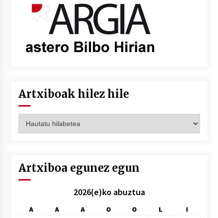
Artxiboak hilez hile
Artxiboak
hilez
hile
Artxiboa egunez egun
2026(e)ko abuztua
A
A
A
O
O
L
I