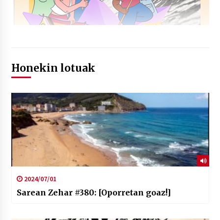
Honekin lotuak
2024/07/01
Sarean Zehar #380: [Oporretan goaz!]