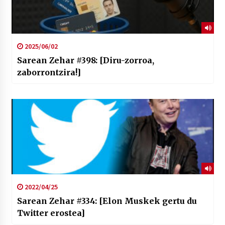
2025/06/02
Sarean Zehar #398: [Diru-zorroa,
zaborrontzira!]
2022/04/25
Sarean Zehar #334: [Elon Muskek gertu du
Twitter erostea]