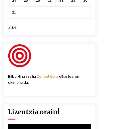
24
25
26
27
28
29
30
31
« Uzt
Bilbo Hiria irratia
Zenbat Gara
elkartearen
ekimena da.
Lizentzia orain!