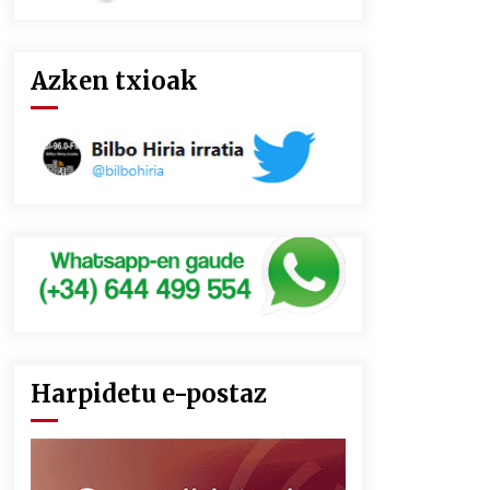
Azken txioak
Harpidetu e-postaz