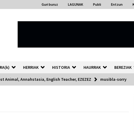
Guri buruz
LAGUNAK
Publi
Entzun
RA(k)
HERRIAK
HISTORIA
HAURRAK
BEREZIAK
ost Animal, Annahstasia, English Teacher, EZEZEZ
musibla-sorry
“Hiztegi bat” Gorka Urbizuk
idatzitako letren hiztegia
2026/07/23
Auzoportala : 1×04 Auzofoniak