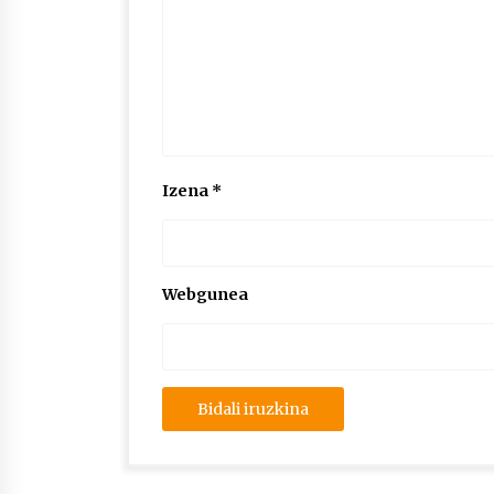
Izena
*
Webgunea