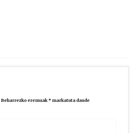
2026/07/15
Larunbatean Plentziako Itsas
Martxa ospatuko da
2026/07/07
SOINUGELA: Paul McCartney eta
Ringo Starr-en lan berriak
2026/07/03
Beharrezko eremuak
*
markatuta daude