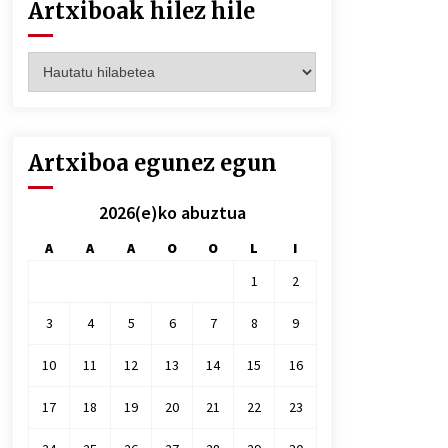
Artxiboak hilez hile
Artxiboak
hilez
hile
Artxiboa egunez egun
2026(e)ko abuztua
A
A
A
O
O
L
I
1
2
3
4
5
6
7
8
9
10
11
12
13
14
15
16
17
18
19
20
21
22
23