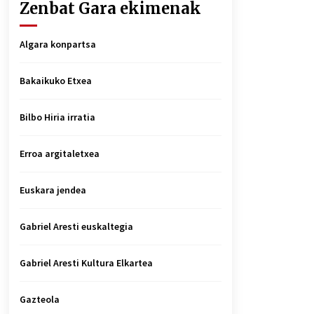
Zenbat Gara ekimenak
Algara konpartsa
Bakaikuko Etxea
Bilbo Hiria irratia
Erroa argitaletxea
Euskara jendea
Gabriel Aresti euskaltegia
Gabriel Aresti Kultura Elkartea
Gazteola