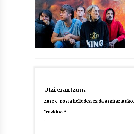
protagonista
2026/07/16
POTTO: San Pedro jaietako bertso-
saioa
2026/07/09
Auritz Iñurrietaren margoak
ikusgai Uribitarte40 aretoan
2026/07/03
Utzi erantzuna
Zure e-posta helbidea ez da argitaratuko.
Iruzkina
*