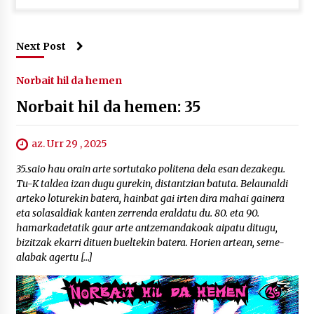
Next Post
Norbait hil da hemen
Norbait hil da hemen: 35
az. Urr 29 , 2025
35.saio hau orain arte sortutako politena dela esan dezakegu.
Tu-K taldea izan dugu gurekin, distantzian batuta. Belaunaldi
arteko loturekin batera, hainbat gai irten dira mahai gainera
eta solasaldiak kanten zerrenda eraldatu du. 80. eta 90.
hamarkadetatik gaur arte antzemandakoak aipatu ditugu,
bizitzak ekarri dituen bueltekin batera. Horien artean, seme-
alabak agertu […]