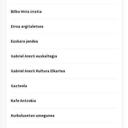
Bilbo Hiria irratia
Erroa argitaletxea
Euskara jendea
Gabriel Aresti euskaltegia
Gabriel Aresti Kultura Elkartea
Gazteola
Kafe Antzokia
Kurkuluxetan umegunea