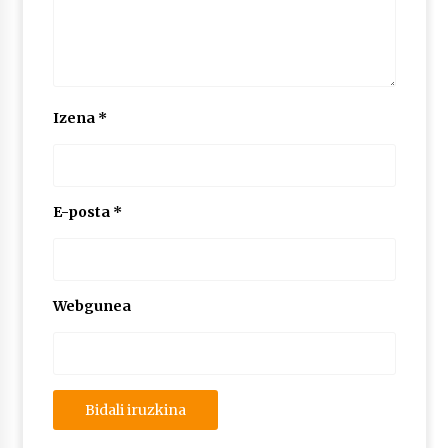
Izena
*
E-posta
*
Webgunea