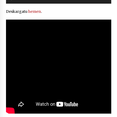
erreproduzigailua
Deskargatu
hemen
.