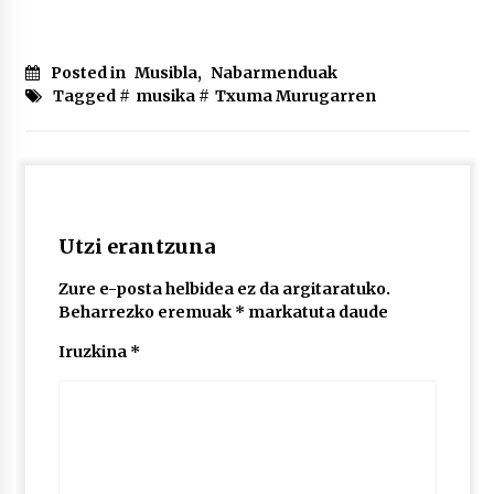
Posted in
Musibla
,
Nabarmenduak
Tagged #
musika
#
Txuma Murugarren
Utzi erantzuna
Zure e-posta helbidea ez da argitaratuko.
Beharrezko eremuak
*
markatuta daude
Iruzkina
*