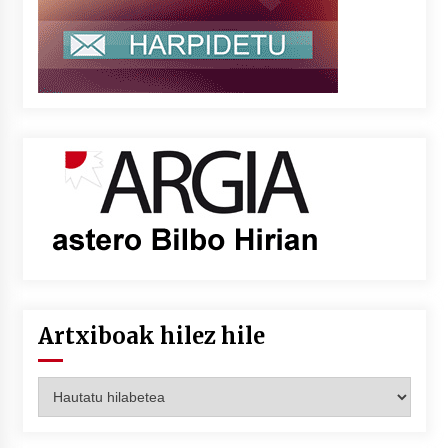
Artxiboak hilez hile
Artxiboak
hilez
hile