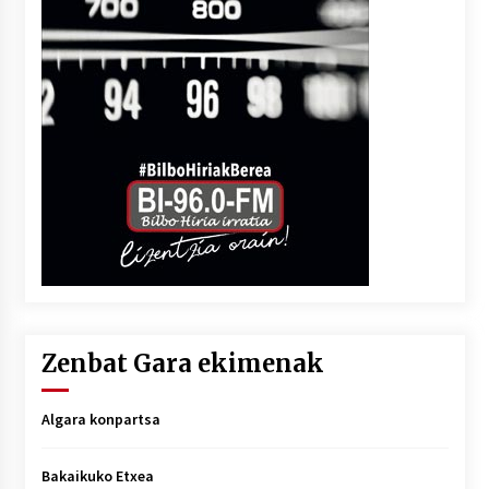
Zenbat Gara ekimenak
Algara konpartsa
Bakaikuko Etxea