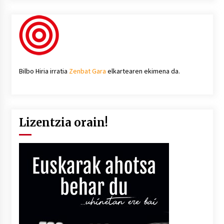
Bilbo Hiria irratia
Zenbat Gara
elkartearen ekimena da.
Lizentzia orain!