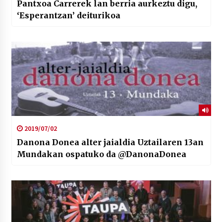
Pantxoa Carrerek lan berria aurkeztu digu,
‘Esperantzan’ deiturikoa
2019/07/02
Danona Donea alter jaialdia Uztailaren 13an
Mundakan ospatuko da @DanonaDonea