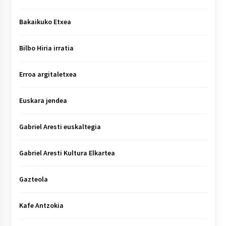
Bakaikuko Etxea
Bilbo Hiria irratia
Erroa argitaletxea
Euskara jendea
Gabriel Aresti euskaltegia
Gabriel Aresti Kultura Elkartea
Gazteola
Kafe Antzokia