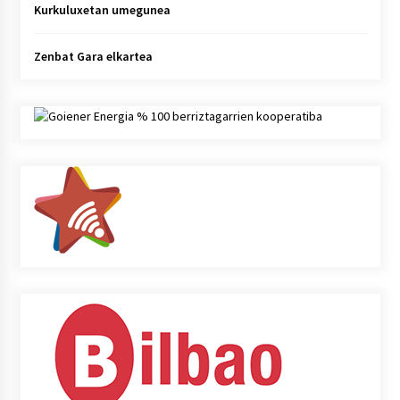
Kurkuluxetan umegunea
Zenbat Gara elkartea