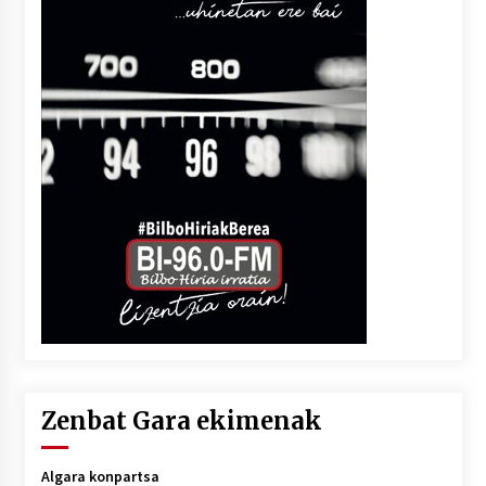
Zenbat Gara ekimenak
Algara konpartsa