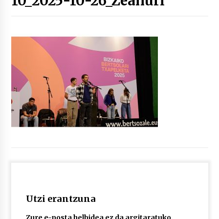
10_2025-10-26_Zeanuri
“Hiztegi bat” Gorka Urbizuk idatzitako letren
hiztegia
2026/07/23
Bakaikuko barnetegitik gazteek egindako saio
berezia
2026/07/16
Tuba eta bonbardinoaren astea, Bilboko
Kontserbatorioan protagonista
2026/07/16
Auzoportala : 1×04 Auzofoniak
2026/07/15
Utzi erantzuna
Gaur abitua da Bilbao bbk live jaialdia
2026/07/09
Zure e-posta helbidea ez da argitaratuko.