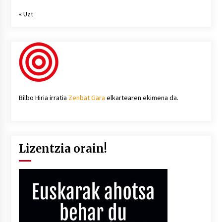
« Uzt
Bilbo Hiria irratia
Zenbat Gara
elkartearen ekimena da.
Lizentzia orain!