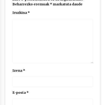
Beharrezko eremuak
*
markatuta daude
Iruzkina
*
POTTO: San Pedro jaietako bertso-saioa
2026/07/09
Larunbatean Plentziako Itsas Martxa ospatuko
da
2026/07/07
LIBURUEN ERREPUBLIKA TXIKIA: Hiragana akats
isil batekin dator beti
2026/07/07
Izena
*
Auritz Iñurrietaren margoak ikusgai
Uribitarte40 aretoan
2026/07/03
E-posta
*
SOINUGELA: Paul McCartney eta Ringo Starr-en
lan berriak