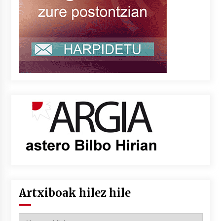
Artxiboak hilez hile
Artxiboak