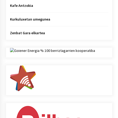
Kafe Antzokia
Kurkuluxetan umegunea
Zenbat Gara elkartea