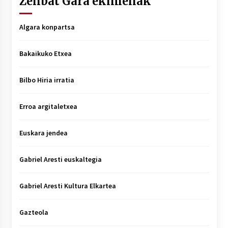
Zenbat Gara ekimenak
Algara konpartsa
Bakaikuko Etxea
Bilbo Hiria irratia
Erroa argitaletxea
Euskara jendea
Gabriel Aresti euskaltegia
Gabriel Aresti Kultura Elkartea
Gazteola