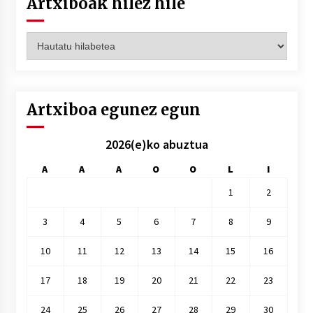
Artxiboak hilez hile
Artxiboak
hilez
hile
Artxiboa egunez egun
2026(e)ko abuztua
A
A
A
O
O
L
I
1
2
3
4
5
6
7
8
9
10
11
12
13
14
15
16
17
18
19
20
21
22
23
24
25
26
27
28
29
30