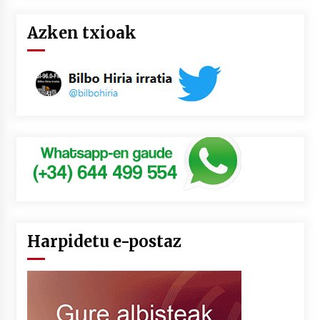
Azken txioak
Harpidetu e-postaz