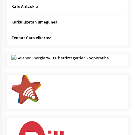
Kafe Antzokia
Kurkuluxetan umegunea
Zenbat Gara elkartea