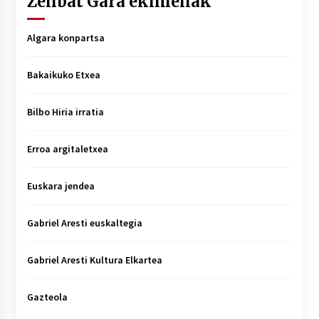
Zenbat Gara ekimenak
Algara konpartsa
Bakaikuko Etxea
Bilbo Hiria irratia
Erroa argitaletxea
Euskara jendea
Gabriel Aresti euskaltegia
Gabriel Aresti Kultura Elkartea
Gazteola