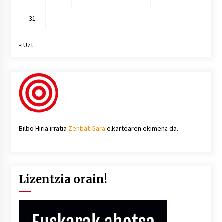
31
« Uzt
Bilbo Hiria irratia
Zenbat Gara
elkartearen ekimena da.
Lizentzia orain!