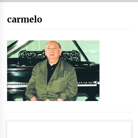
“Hiztegi bat” Gorka Urbizuk idatzitako letren
carmelo
hiztegia
2026/07/23
Bakaikuko barnetegitik gazteek egindako saio
berezia
2026/07/16
Tuba eta bonbardinoaren astea, Bilboko
Kontserbatorioan protagonista
2026/07/16
Auzoportala : 1×04 Auzofoniak
2026/07/15
Gaur abitua da Bilbao bbk live jaialdia
2026/07/09