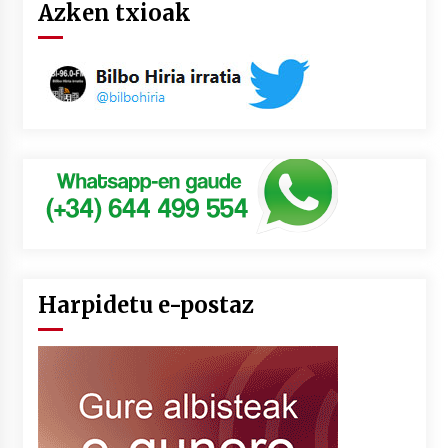
Azken txioak
Harpidetu e-postaz