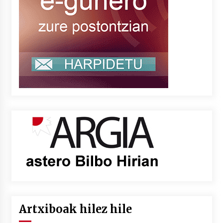
Artxiboak hilez hile