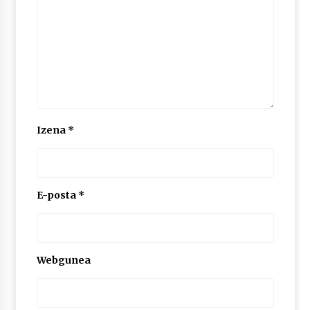
Izena
*
E-posta
*
Webgunea