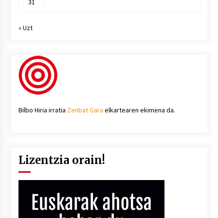
31
« Uzt
Bilbo Hiria irratia
Zenbat Gara
elkartearen ekimena da.
Lizentzia orain!