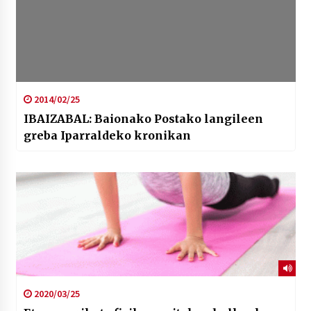
2014/02/25
IBAIZABAL: Baionako Postako langileen
greba Iparraldeko kronikan
2020/03/25