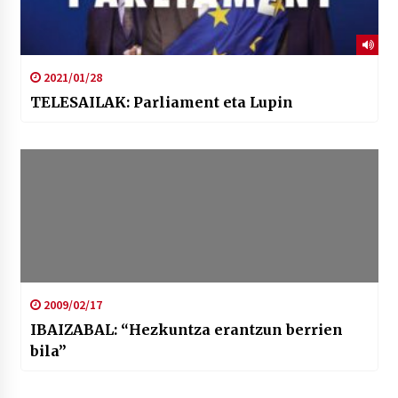
2021/01/28
TELESAILAK: Parliament eta Lupin
2009/02/17
IBAIZABAL: “Hezkuntza erantzun berrien
bila”