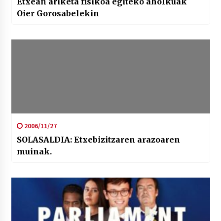
Etxean ariketa fisikoa egiteko aholkuak
Oier Gorosabelekin
2006/11/27
SOLASALDIA: Etxebizitzaren arazoaren
muinak.