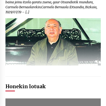
baina jeinu itzela garatu zuena, gaur Otxandiotik mundura,
Carmelo Bernaolarekin.Carmelo Bernaola (Otxandio, Bizkaia,
1929/07/19 – […]
Honekin lotuak