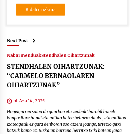
Next Post
Nabarmenduak
Stendhalen Oihartzunak
STENDHALEN OIHARTZUNAK:
“CARMELO BERNAOLAREN
OIHARTZUNAK”
ol. Aza 14 , 2025
Hogeigarren saioa da gaurkoa eta zenbaki borobil honek
konpositore handi eta mitiko baten beharra dauka, eta mitikoa
izateagatik ez gara denboran oso atzera joango, urtetxo gitxi
batzuk baino ez. Bizkaian barrena herritxo txiki batean jaioa,