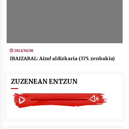
2013/03/06
IBAIZABAL: Aizu! aldizkaria (375. zenbakia)
ZUZENEAN ENTZUN