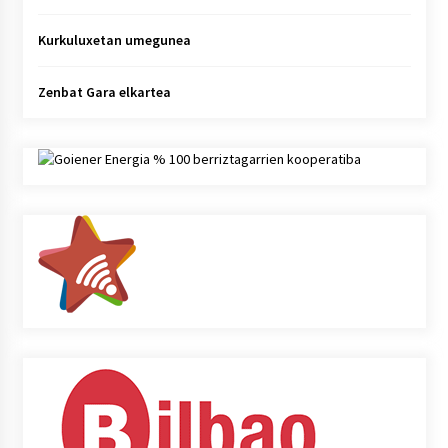
Kurkuluxetan umegunea
Zenbat Gara elkartea