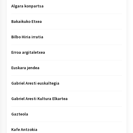
Algara konpartsa
Bakaikuko Etxea
Bilbo Hiria irratia
Erroa argitaletxea
Euskara jendea
Gabriel Aresti euskaltegia
Gabriel Aresti Kultura Elkartea
Gazteola
Kafe Antzokia