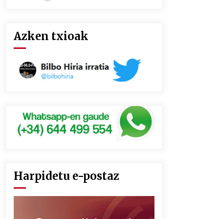
Azken txioak
Harpidetu e-postaz