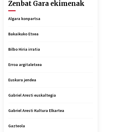
Zenbat Gara ekimenak
Algara konpartsa
Bakaikuko Etxea
Bilbo Hiria irratia
Erroa argitaletxea
Euskara jendea
Gabriel Aresti euskaltegia
Gabriel Aresti Kultura Elkartea
Gazteola