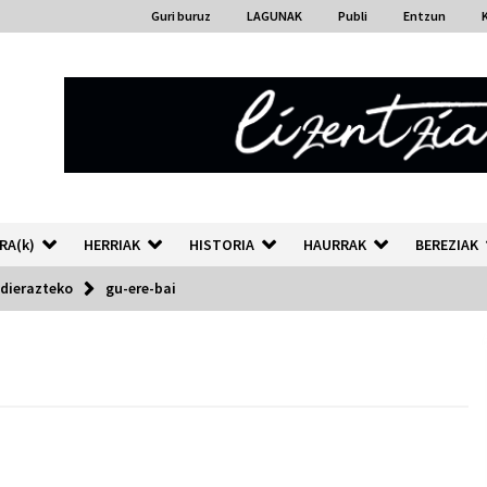
Guri buruz
LAGUNAK
Publi
Entzun
RA(k)
HERRIAK
HISTORIA
HAURRAK
BEREZIAK
adierazteko
gu-ere-bai
“Hiztegi bat” Gorka Urbizuk
idatzitako letren hiztegia
2026/07/23
Auzoportala : 1×04 Auzofoniak