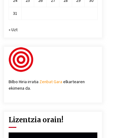
24
25
26
27
28
29
30
31
« Uzt
Bilbo Hiria irratia
Zenbat Gara
elkartearen
ekimena da.
Lizentzia orain!