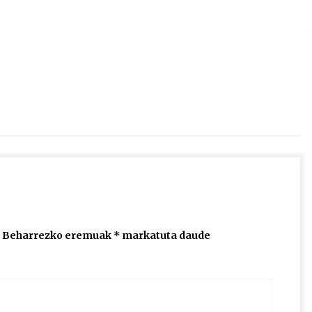
2026/07/15
Larunbatean Plentziako Itsas
Martxa ospatuko da
2026/07/07
SOINUGELA: Paul McCartney eta
Ringo Starr-en lan berriak
2026/07/03
Beharrezko eremuak
*
markatuta daude