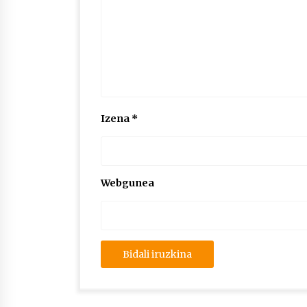
Izena
*
Webgunea