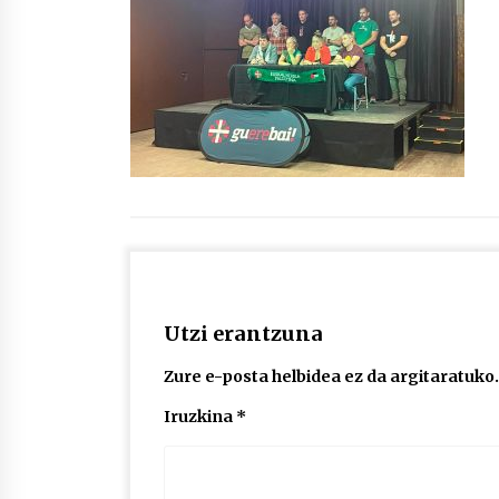
protagonista
2026/07/16
POTTO: San Pedro jaietako bertso-
saioa
2026/07/09
Auritz Iñurrietaren margoak
ikusgai Uribitarte40 aretoan
2026/07/03
Utzi erantzuna
Zure e-posta helbidea ez da argitaratuko.
Iruzkina
*