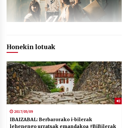
Honekin lotuak
2017/05/09
IBAIZABAL: Berbarorako i-bilerak
lehenengo urratsak emandakoa #BiBilerak