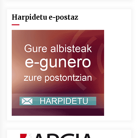
Harpidetu e-postaz