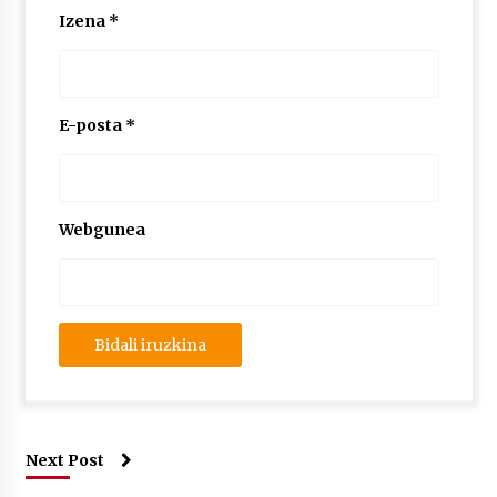
Izena
*
E-posta
*
Webgunea
Next Post