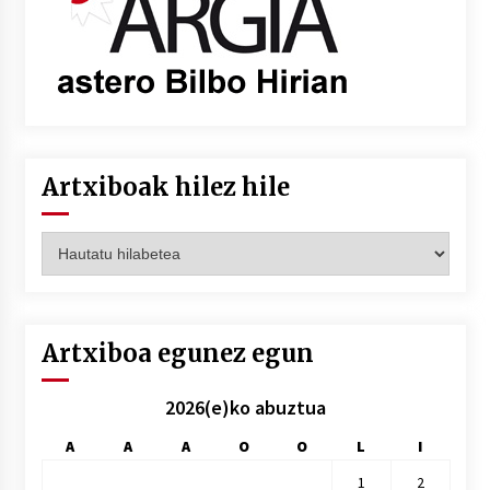
Artxiboak hilez hile
Artxiboak
hilez
hile
Artxiboa egunez egun
2026(e)ko abuztua
A
A
A
O
O
L
I
1
2