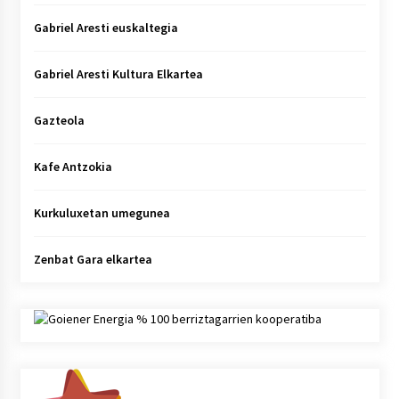
Gabriel Aresti euskaltegia
Gabriel Aresti Kultura Elkartea
Gazteola
Kafe Antzokia
Kurkuluxetan umegunea
Zenbat Gara elkartea