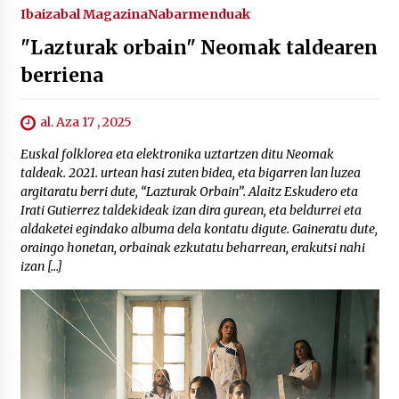
Ibaizabal Magazina
Nabarmenduak
"Lazturak orbain" Neomak taldearen
berriena
al. Aza 17 , 2025
Euskal folklorea eta elektronika uztartzen ditu Neomak
taldeak. 2021. urtean hasi zuten bidea, eta bigarren lan luzea
argitaratu berri dute, “Lazturak Orbain”. Alaitz Eskudero eta
Irati Gutierrez taldekideak izan dira gurean, eta beldurrei eta
aldaketei egindako albuma dela kontatu digute. Gaineratu dute,
oraingo honetan, orbainak ezkutatu beharrean, erakutsi nahi
izan […]