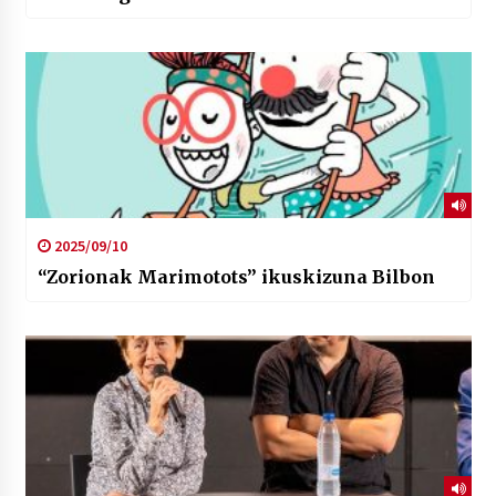
2025/09/10
“Zorionak Marimotots” ikuskizuna Bilbon