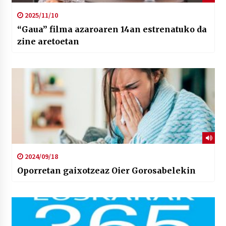
2025/11/10
“Gaua” filma azaroaren 14an estrenatuko da
zine aretoetan
2024/09/18
Oporretan gaixotzeaz Oier Gorosabelekin