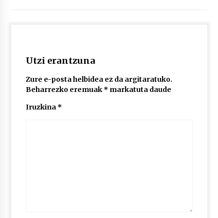
2026/07/03
MUSIBLA #297: Bide, Boards Of Canada, Somak,
Tiga, Twisted Teens, Underscores, Habia
2026/07/02
Utzi erantzuna
Zure e-posta helbidea ez da argitaratuko.
Beharrezko eremuak
*
markatuta daude
Iruzkina
*