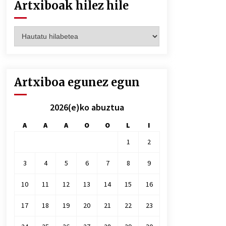
Artxiboak hilez hile
Artxiboak
hilez
hile
Artxiboa egunez egun
2026(e)ko abuztua
A
A
A
O
O
L
I
1
2
3
4
5
6
7
8
9
10
11
12
13
14
15
16
17
18
19
20
21
22
23