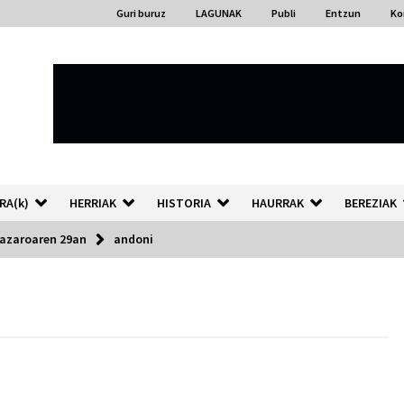
Guri buruz
LAGUNAK
Publi
Entzun
Ko
RA(k)
HERRIAK
HISTORIA
HAURRAK
BEREZIAK
 azaroaren 29an
andoni
“Hiztegi bat” Gorka Urbizuk
idatzitako letren hiztegia
2026/07/23
Auzoportala : 1×04 Auzofoniak