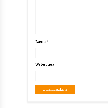
Izena
*
Webgunea