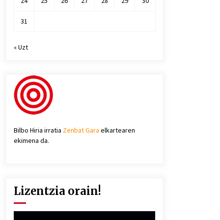
24
25
26
27
28
29
30
31
« Uzt
Bilbo Hiria irratia
Zenbat Gara
elkartearen
ekimena da.
Lizentzia orain!