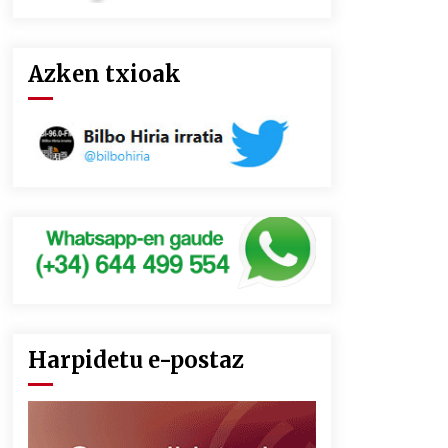
Azken txioak
Harpidetu e-postaz