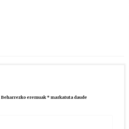
2026/07/15
Larunbatean Plentziako Itsas
Martxa ospatuko da
2026/07/07
SOINUGELA: Paul McCartney eta
Ringo Starr-en lan berriak
2026/07/03
Beharrezko eremuak
*
markatuta daude