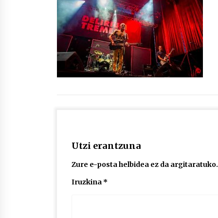
protagonista
2026/07/16
POTTO: San Pedro jaietako bertso-
saioa
2026/07/09
Auritz Iñurrietaren margoak
ikusgai Uribitarte40 aretoan
2026/07/03
Utzi erantzuna
Zure e-posta helbidea ez da argitaratuko.
Iruzkina
*