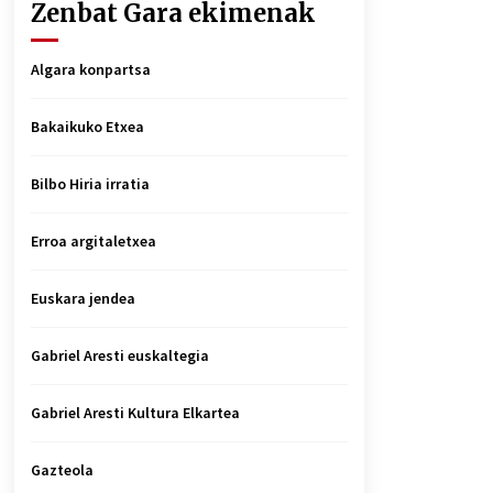
Zenbat Gara ekimenak
Algara konpartsa
Bakaikuko Etxea
Bilbo Hiria irratia
Erroa argitaletxea
Euskara jendea
Gabriel Aresti euskaltegia
Gabriel Aresti Kultura Elkartea
Gazteola