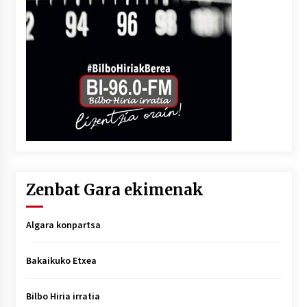
Zenbat Gara ekimenak
Algara konpartsa
Bakaikuko Etxea
Bilbo Hiria irratia