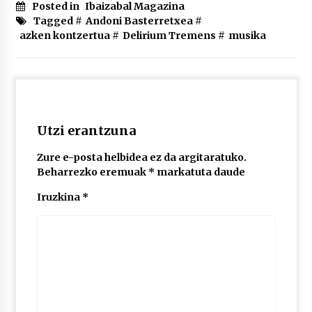
2026/07/03
Posted in
Ibaizabal Magazina
Tagged #
Andoni Basterretxea
#
azken kontzertua
#
Delirium Tremens
#
musika
MUSIBLA #297: Bide, Boards Of Canada, Somak,
Tiga, Twisted Teens, Underscores, Habia
2026/07/02
Utzi erantzuna
Zure e-posta helbidea ez da argitaratuko.
Beharrezko eremuak
*
markatuta daude
Iruzkina
*