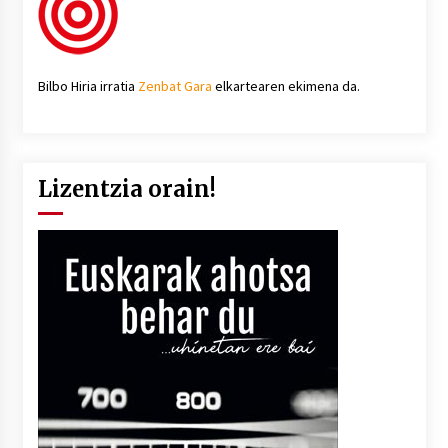
Bilbo Hiria irratia
Zenbat Gara
elkartearen ekimena da.
Lizentzia orain!