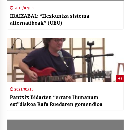
2013/07/03
IBAIZABAL: “Hezkuntza sistema
alternatiboak” (UEU)
2021/01/15
Pantxix Bidarten “errare Humanum
est”diskoa Rafa Ruedaren gomendioa