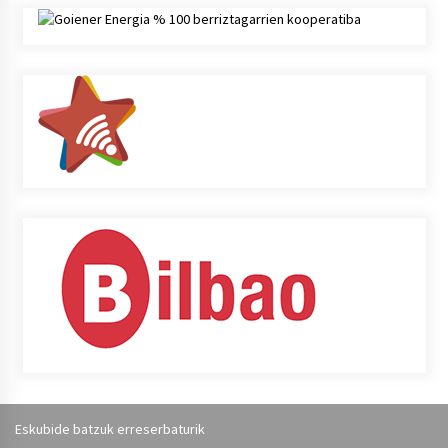
Eskubide batzuk erreserbaturik