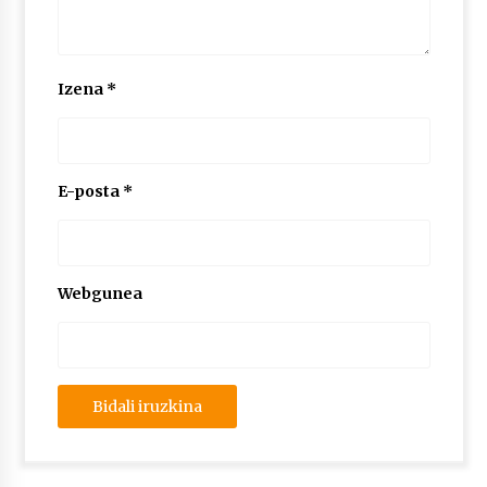
Izena
*
E-posta
*
Webgunea