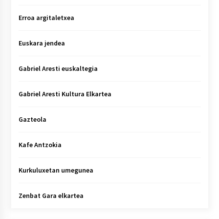
Erroa argitaletxea
Euskara jendea
Gabriel Aresti euskaltegia
Gabriel Aresti Kultura Elkartea
Gazteola
Kafe Antzokia
Kurkuluxetan umegunea
Zenbat Gara elkartea