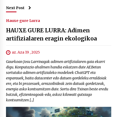
Next Post
Hauxe gure Lurra
HAUXE GURE LURRA: Adimen
artifizialaren eragin ekologikoa
az. Aza 19 , 2025
Gaurkoan Josu Larrinagak adimen artifizialaren gaia ekarri
digu. Konputazio ahalmen handia eskatzen dute AEBetan
sortutako adimen artifizialeko modeloek ChatGPT eta
enparauek, baita datacenter edo datuen gordeleku erraldoiak
ere, eta bi prozesuek, arrazoibideak zein datuak gordetzeak,
energia asko kontsumitzen dute. Sortu dira Txinan beste eredu
batzuk, efizienteagoak-edo, askoz kilowatt gutxiago
kontsumitzen […]