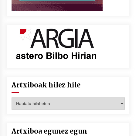
Artxiboak hilez hile
Artxiboak
hilez
hile
Artxiboa egunez egun