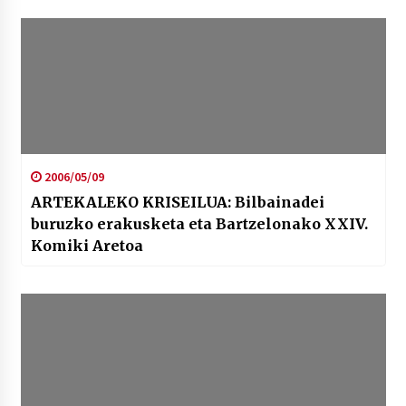
2006/05/09
ARTEKALEKO KRISEILUA: Bilbainadei
buruzko erakusketa eta Bartzelonako XXIV.
Komiki Aretoa