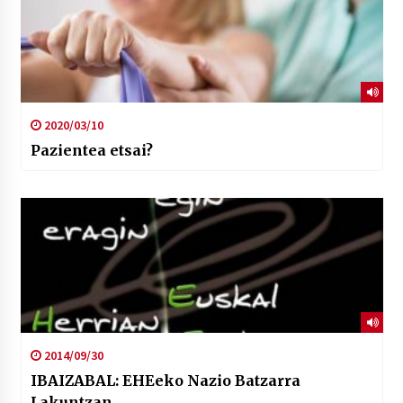
2020/03/10
Pazientea etsai?
2014/09/30
IBAIZABAL: EHEeko Nazio Batzarra
Lakuntzan