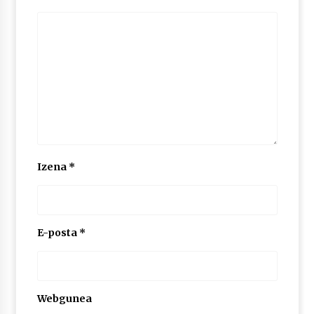
2026/07/03
MUSIBLA #297: Bide, Boards Of Canada, Somak,
Tiga, Twisted Teens, Underscores, Habia
2026/07/02
Izena
*
E-posta
*
Webgunea