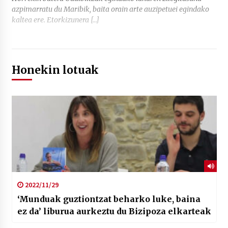
azpimarratu du Maribik, baita orain arte auzipetuei egindako
kaltea ere. Etorkizunera […]
Honekin lotuak
2022/11/29
‘Munduak guztiontzat beharko luke, baina
ez da’ liburua aurkeztu du Bizipoza elkarteak