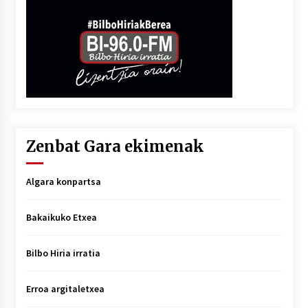
Zenbat Gara ekimenak
Algara konpartsa
Bakaikuko Etxea
Bilbo Hiria irratia
Erroa argitaletxea