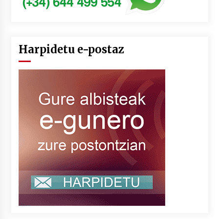
Harpidetu e-postaz