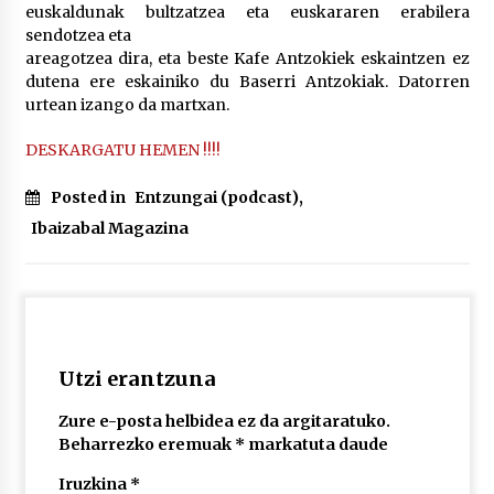
euskaldunak bultzatzea eta euskararen erabilera
sendotzea eta
areagotzea dira, eta beste Kafe Antzokiek eskaintzen ez
POTTO: San Pedro jaietako bertso-saioa
dutena ere eskainiko du Baserri Antzokiak. Datorren
2026/07/09
urtean izango da martxan.
DESKARGATU HEMEN !!!!
Larunbatean Plentziako Itsas Martxa ospatuko
da
Posted in
Entzungai (podcast)
,
2026/07/07
Ibaizabal Magazina
LIBURUEN ERREPUBLIKA TXIKIA: Hiragana akats
isil batekin dator beti
2026/07/07
Auritz Iñurrietaren margoak ikusgai
Utzi erantzuna
Uribitarte40 aretoan
2026/07/03
Zure e-posta helbidea ez da argitaratuko.
Beharrezko eremuak
*
markatuta daude
SOINUGELA: Paul McCartney eta Ringo Starr-en
lan berriak
Iruzkina
*