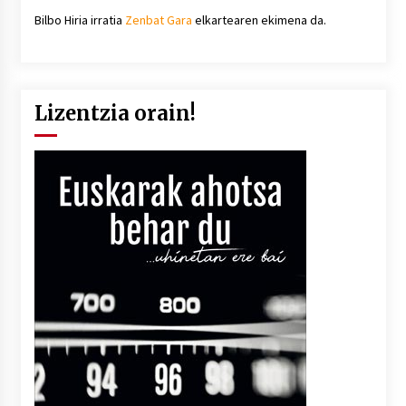
Bilbo Hiria irratia
Zenbat Gara
elkartearen ekimena da.
Lizentzia orain!