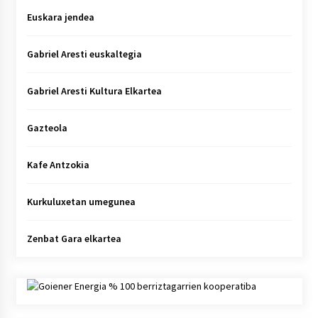
Euskara jendea
Gabriel Aresti euskaltegia
Gabriel Aresti Kultura Elkartea
Gazteola
Kafe Antzokia
Kurkuluxetan umegunea
Zenbat Gara elkartea