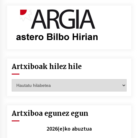
Artxiboak hilez hile
Artxiboak
hilez
hile
Artxiboa egunez egun
2026(e)ko abuztua