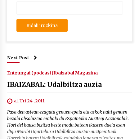
Next Post
Entzungai (podcast)
Ibaizabal Magazina
IBAIZABAL: Udalbiltza auzia
al. Urt 24 , 2011
Pasa den astean ezagutu genuen epaia eta askok nahi genuen
bezala absoluzioa erabaki du Espainiako Auzitegi Nazionalak.
Hori del kausa bizitza beste modu batean ikusten duela esan
digu Maribi Ugarteburu Udalbiltza auzian auziperatuak.
Horrekin batera Udalbiltzak egindako lanaren zilegitasuna