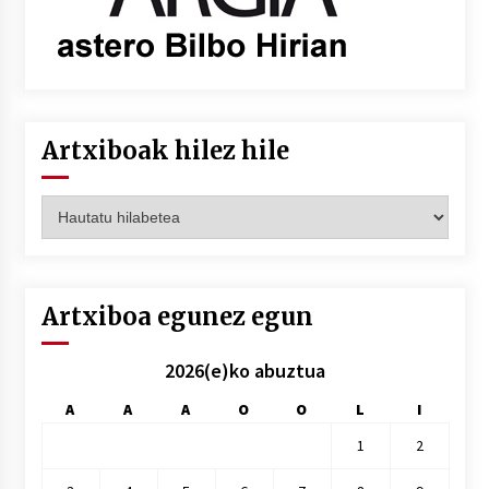
Artxiboak hilez hile
Artxiboak
hilez
hile
Artxiboa egunez egun
2026(e)ko abuztua
A
A
A
O
O
L
I
1
2