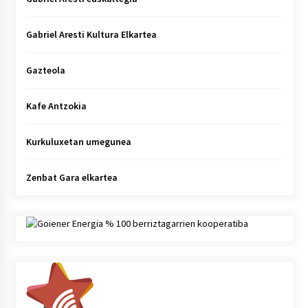
Gabriel Aresti Kultura Elkartea
Gazteola
Kafe Antzokia
Kurkuluxetan umegunea
Zenbat Gara elkartea