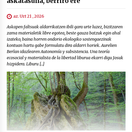
askatasuna, berriro ere
az. Urt 21 , 2026
Askapen faltsuak aldarrikatzen ibili gara urte luzez, bizitzaren
zama materialetik libre egotea, beste gauza batzuk egin ahal
izateko, baina horren ondorio ekologiko sostengaezinak
kontuan hartu gabe formulatu dira aldarri horiek. Aurelien
Berlan idazlearen Autonomía y subsistencia. Una teoría
ecosocial y materialista de la libertad liburua ekarri digu Josuk
hizpidera. Liburu […]