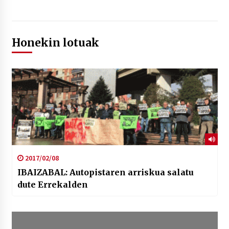
Honekin lotuak
2017/02/08
IBAIZABAL: Autopistaren arriskua salatu
dute Errekalden