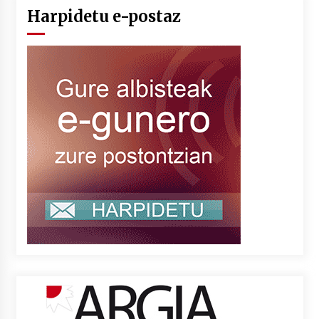
Harpidetu e-postaz