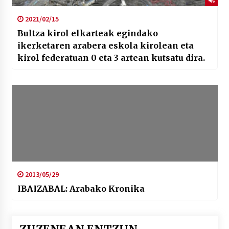
2021/02/15
Bultza kirol elkarteak egindako
ikerketaren arabera eskola kirolean eta
kirol federatuan 0 eta 3 artean kutsatu dira.
2013/05/29
IBAIZABAL: Arabako Kronika