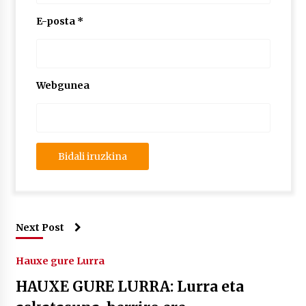
E-posta
*
Webgunea
Next Post
Hauxe gure Lurra
HAUXE GURE LURRA: Lurra eta