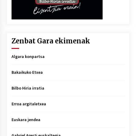
Zenbat Gara ekimenak
Algara konpartsa
Bakaikuko Etxea
Bilbo Hiria irratia
Erroa argitaletxea
Euskara jendea
Gabriel Aresti euskaltegia