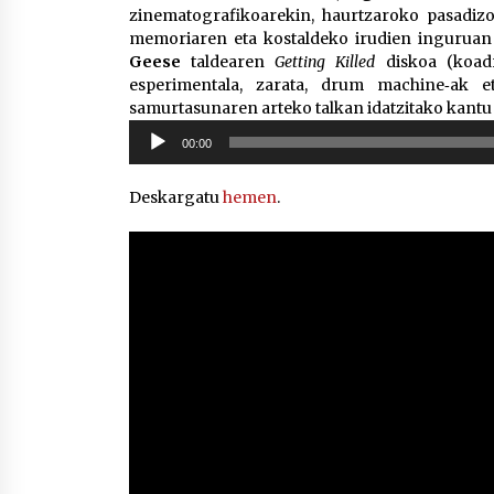
zinematografikoarekin, haurtzaroko pasadizo
memoriaren eta kostaldeko irudien inguruan e
Geese
taldearen
Getting Killed
diskoa (koad
esperimentala, zarata, drum machine‑ak e
samurtasunaren arteko talkan idatzitako kantu 
Soinu
00:00
erreproduzigailua
Deskargatu
hemen
.