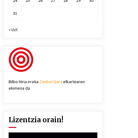
24
25
26
27
28
29
30
31
« Uzt
Bilbo Hiria irratia
Zenbat Gara
elkartearen
ekimena da.
Lizentzia orain!