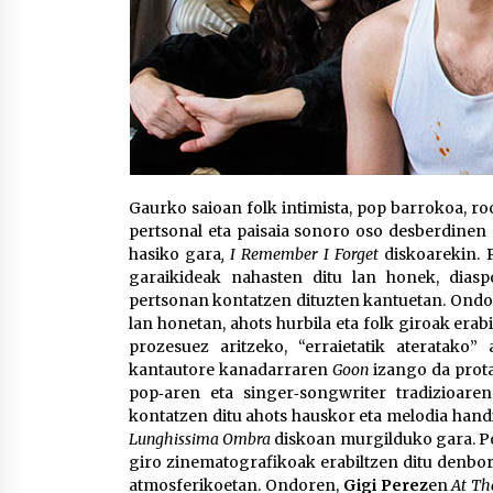
Gaurko saioan folk intimista, pop barrokoa, ro
pertsonal eta paisaia sonoro oso desberdinen 
hasiko gara
, I Remember I Forget
diskoarekin. P
garaikideak nahasten ditu lan honek, diasp
pertsonan kontatzen dituzten kantuetan. Ond
lan honetan, ahots hurbila eta folk giroak era
prozesuez aritzeko, “erraietatik ateratako” 
kantautore kanadarraren
Goon
izango da prota
pop‑aren eta singer‑songwriter tradizioaren
kontatzen ditu ahots hauskor eta melodia hand
Lunghissima Ombra
diskoan murgilduko gara. Pop
giro zinematografikoak erabiltzen ditu denbora
atmosferikoetan. Ondoren,
Gigi Perez
en
At Th