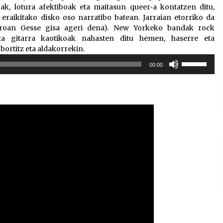
ak, lotura afektiboak eta maitasun queer‑a kontatzen ditu,
raikitako disko oso narratibo batean. Jarraian etorriko da
roan Gesse gisa ageri dena). New Yorkeko bandak rock
ta gitarra kaotikoak nahasten ditu hemen, haserre eta
bortitz eta aldakorrekin.
Erabili
00:00
gora/behera
gezi-
teklak
bolumena
igotzeko
edo
jaisteko.