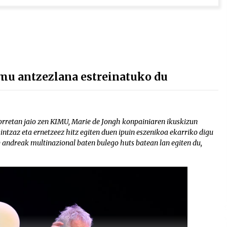
mu antzezlana estreinatuko du
orretan jaio zen KIMU, Marie de Jongh konpainiaren ikuskizun
intzaz eta ernetzeez hitz egiten duen ipuin eszenikoa ekarriko digu
O andreak multinazional baten bulego huts batean lan egiten du,