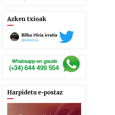
Azken txioak
Harpidetu e-postaz