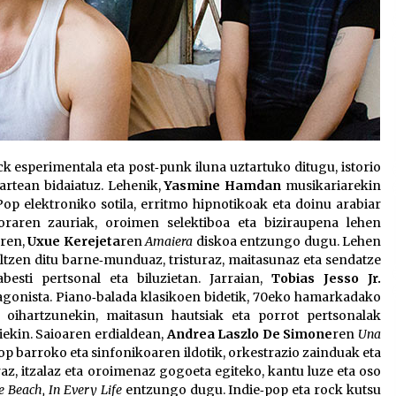
ck esperimentala eta post‑punk iluna uztartuko ditugu, istorio
artean bidaiatuz. Lehenik,
Yasmine Hamdan
musikariarekin
op elektroniko sotila, erritmo hipnotikoak eta doinu arabiar
oraren zauriak, oroimen selektiboa eta biziraupena lehen
oren,
Uxue Kerejeta
ren
Amaiera
diskoa entzungo dugu. Lehen
biltzen ditu barne‑munduaz, tristuraz, maitasunaz eta sendatze
abesti pertsonal eta biluzietan. Jarraian,
Tobias Jesso Jr.
gonista. Piano‑balada klasikoen bidetik, 70eko hamarkadako
 oihartzunekin, maitasun hautsiak eta porrot pertsonalak
iekin. Saioaren erdialdean,
Andrea Laszlo De Simone
ren
Una
 barroko eta sinfonikoaren ildotik, orkestrazio zainduak eta
z, itzalaz eta oroimenaz gogoeta egiteko, kantu luze eta oso
e Beach, In Every Life
entzungo dugu. Indie‑pop eta rock kutsu