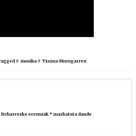
Tagged #
musika
#
Txuma Murugarren
Beharrezko eremuak
*
markatuta daude