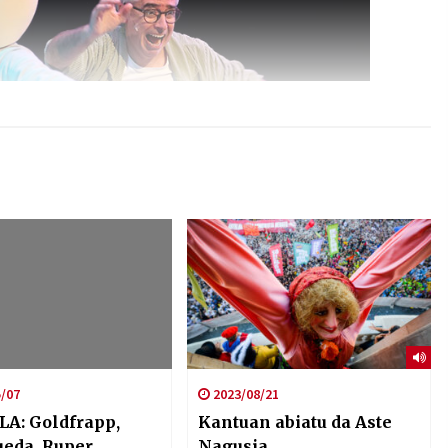
/07
2023/08/21
A: Goldfrapp,
Kantuan abiatu da Aste
ueda, Ruper
Nagusia