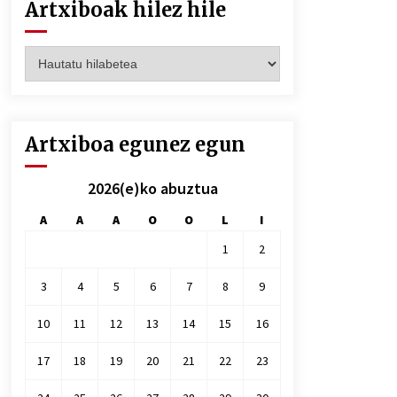
Artxiboak hilez hile
Artxiboak
hilez
hile
Artxiboa egunez egun
2026(e)ko abuztua
A
A
A
O
O
L
I
1
2
3
4
5
6
7
8
9
10
11
12
13
14
15
16
17
18
19
20
21
22
23