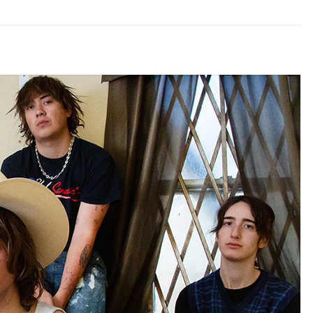
2026/07/15
Larunbatean Plentziako Itsas
Martxa ospatuko da
2026/07/07
SOINUGELA: Paul McCartney eta
Ringo Starr-en lan berriak
2026/07/03