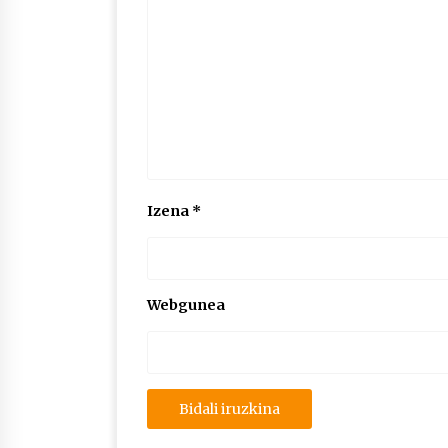
Izena
*
Webgunea