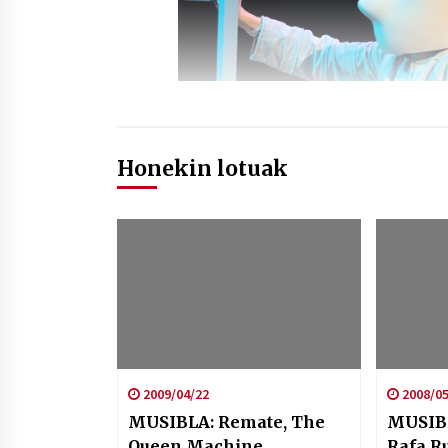
Honekin lotuak
2009/04/22
2008/05
MUSIBLA: Remate, The
MUSIBL
Queen Machine…
Rafa R