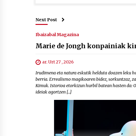
Next Post
Ibaizabal Magazina
Marie de Jongh konpainiak ki
ar. Urt 27 , 2026
Irudimena eta natura eskutik helduta doazen leku h
berria. Errealismo magikoaren bidez, sorkuntzaz, za
Kimuk. Istorioa etorkizun hurbil batean hasten da: 
ideiak agortzen […]