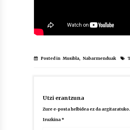
Posted in
Musibla
,
Nabarmenduak
Utzi erantzuna
Zure e-posta helbidea ez da argitaratuko.
Iruzkina
*