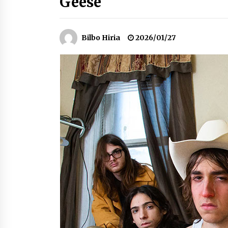
Geese
protagonista
2026/07/16
Bilbo Hiria
2026/01/27
POTTO: San Pedro jaietako bertso-
saioa
2026/07/09
Auritz Iñurrietaren margoak
ikusgai Uribitarte40 aretoan
2026/07/03