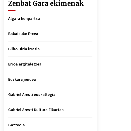
Zenbat Gara ekimenak
Algara konpartsa
Bakaikuko Etxea
Bilbo Hiria irratia
Erroa argitaletxea
Euskara jendea
Gabriel Aresti euskaltegia
Gabriel Aresti Kultura Elkartea
Gazteola